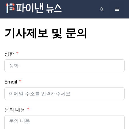
컨
메
텐
츠
뉴
로
기사제보 및 문의
건
너
뛰
성함
기
Email
문의 내용