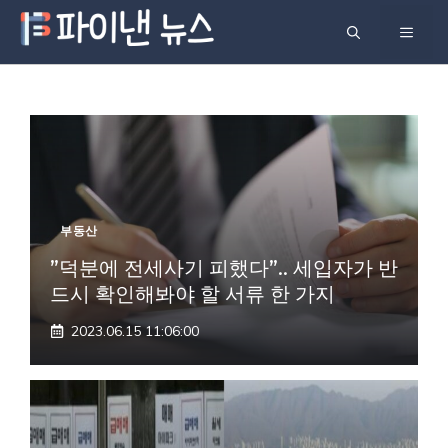
컨
메
텐
츠
뉴
로
건
너
뛰
기
부동산
”덕분에 전세사기 피했다”.. 세입자가 반
드시 확인해봐야 할 서류 한 가지
2023.06.15 11:06:00