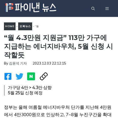
컨
메
텐
츠
뉴
로
HOME
-
오복뉴스
-
“월
건
“월 4.3만원 지원금” 113만 가구에
4.3만원 지원금” 113만 가구
너
에 지급하는 에너지바우처, 5
지급하는 에너지바우처, 5월 신청 시
뛰
월 신청 시작할듯
작할듯
기
By
김윤석 기자
2023.12.03 22:12:15
가구당 4만 > 4.3만 상향
5월 25일 신청 예정
정부는 올해 여름철 에너지바우처 단가를 지난해 4만원
에서 4만3000원으로 인상하고, 7~8월 누진구간을 확대