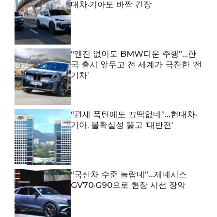
대차·기아도 바짝 긴장
“엔진 없이도 BMW다운 주행”…한
국 출시 앞두고 전 세계가 극찬한 ‘전
기차’
“관세 폭탄에도 끄떡없네”…현대차·
기아, 불확실성 뚫고 ‘대반전’
“국산차 수준 놀랍네”…제네시스
GV70·G90으로 현장 시선 장악