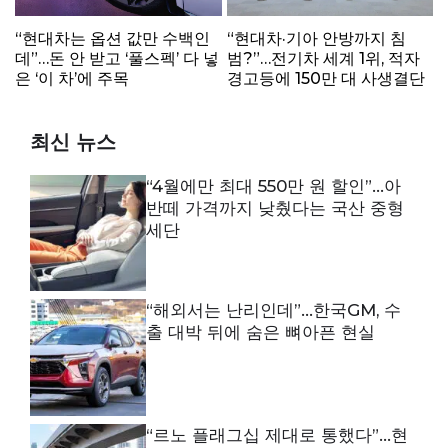
“현대차는 옵션 값만 수백인
“현대차·기아 안방까지 침
데”…돈 안 받고 ‘풀스펙’ 다 넣
범?”…전기차 세계 1위, 적자
은 ‘이 차’에 주목
경고등에 150만 대 사생결단
최신 뉴스
“4월에만 최대 550만 원 할인”…아
반떼 가격까지 낮췄다는 국산 중형
세단
“해외서는 난리인데”…한국GM, 수
출 대박 뒤에 숨은 뼈아픈 현실
“르노 플래그십 제대로 통했다”…현