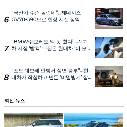
“국산차 수준 놀랍네”…제네시스
GV70·G90으로 현장 시선 장악
“BMW·쉐보레도 맥 못 췄다”…전기
차 시장 ‘발칵’ 뒤집은 현대차 ‘이 모
델’
“포드·쉐보레 안방서 정면 승부”…현
대차가 작심하고 만든 ‘비밀병기’ 깜
짝 공개
최신 뉴스