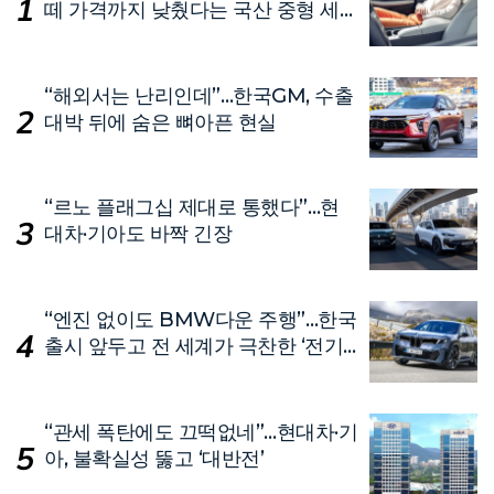
떼 가격까지 낮췄다는 국산 중형 세
단
“해외서는 난리인데”…한국GM, 수출
대박 뒤에 숨은 뼈아픈 현실
“르노 플래그십 제대로 통했다”…현
대차·기아도 바짝 긴장
“엔진 없이도 BMW다운 주행”…한국
출시 앞두고 전 세계가 극찬한 ‘전기
차’
“관세 폭탄에도 끄떡없네”…현대차·기
아, 불확실성 뚫고 ‘대반전’