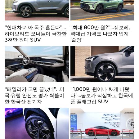
“현대차·기아 독주 흔든다”…
“최대 800만 원?”…쉐보레,
하이브리드 오너들이 극찬한
역대급 가격표 나오자 업계
3천만 원대 SUV
‘술렁’
“패밀리카 고민 끝났네”…미
“1,000만 원이나 싸게 나왔
국·유럽 안전도 평가 싹쓸이
다”…볼보가 작심하고 한국에
한 한국산 전기차
푼 플래그십 SUV