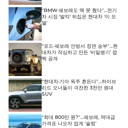
“BMW·쉐보레도 맥 못 췄다”…전기
차 시장 ‘발칵’ 뒤집은 현대차 ‘이 모
델’
“포드·쉐보레 안방서 정면 승부”…현
대차가 작심하고 만든 ‘비밀병기’ 깜
짝 공개
“현대차·기아 독주 흔든다”…하이브
리드 오너들이 극찬한 3천만 원대
SUV
“최대 800만 원?”…쉐보레, 역대급
가격표 나오자 업계 ‘술렁’