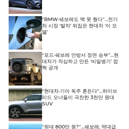
“BMW·쉐보레도 맥 못 췄다”…전기
차 시장 ‘발칵’ 뒤집은 현대차 ‘이 모
델’
“포드·쉐보레 안방서 정면 승부”…현
대차가 작심하고 만든 ‘비밀병기’ 깜
짝 공개
“현대차·기아 독주 흔든다”…하이브
리드 오너들이 극찬한 3천만 원대
SUV
“최대 800만 원?”…쉐보레, 역대급