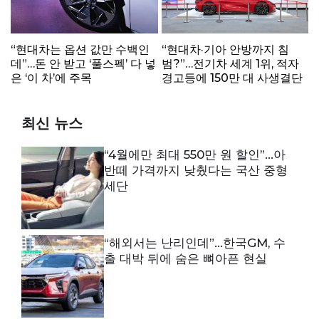
“현대차는 옵션 값만 수백인
“현대차·기아 안방까지 침
데”…돈 안 받고 ‘풀스펙’ 다 넣
범?”…전기차 세계 1위, 적자
은 ‘이 차’에 주목
경고등에 150만 대 사생결단
최신 뉴스
“4월에만 최대 550만 원 할인”…아
반떼 가격까지 낮췄다는 국산 중형
세단
“해외서는 난리인데”…한국GM, 수
출 대박 뒤에 숨은 뼈아픈 현실