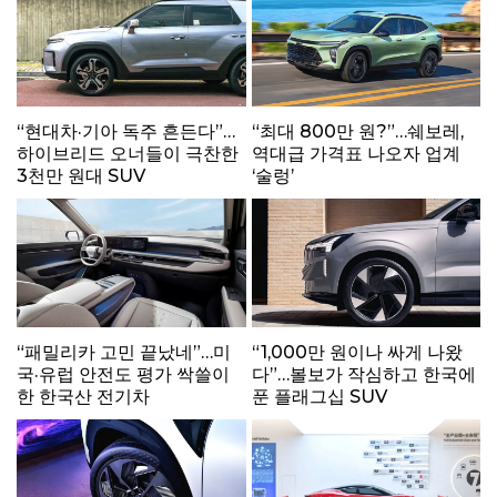
“현대차·기아 독주 흔든다”…
“최대 800만 원?”…쉐보레,
하이브리드 오너들이 극찬한
역대급 가격표 나오자 업계
3천만 원대 SUV
‘술렁’
“패밀리카 고민 끝났네”…미
“1,000만 원이나 싸게 나왔
국·유럽 안전도 평가 싹쓸이
다”…볼보가 작심하고 한국에
한 한국산 전기차
푼 플래그십 SUV