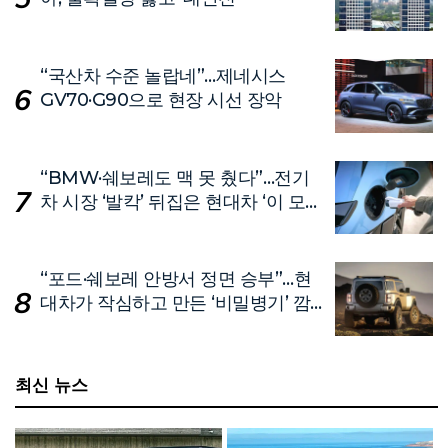
“국산차 수준 놀랍네”…제네시스
GV70·G90으로 현장 시선 장악
“BMW·쉐보레도 맥 못 췄다”…전기
차 시장 ‘발칵’ 뒤집은 현대차 ‘이 모
델’
“포드·쉐보레 안방서 정면 승부”…현
대차가 작심하고 만든 ‘비밀병기’ 깜
짝 공개
최신 뉴스