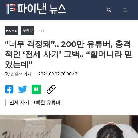
컨
메
텐
츠
뉴
로
HOME
-
부동산
-
“너무
건
“너무 걱정돼”.. 200만 유튜버, 충격
걱정돼”.. 200만 유튜버, 충격
너
적인 ‘전세 사기’ 고백.. “할머
적인 ‘전세 사기’ 고백.. “할머니라 믿
뛰
니라 믿었는데”
었는데”
기
By
김윤석 기자
2024.08.07 20:08:43
전세 사기 고백한 유튜버..