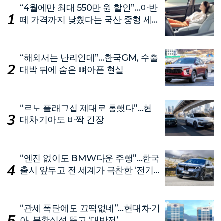
“4월에만 최대 550만 원 할인”…아반
떼 가격까지 낮췄다는 국산 중형 세
단
“해외서는 난리인데”…한국GM, 수출
대박 뒤에 숨은 뼈아픈 현실
“르노 플래그십 제대로 통했다”…현
대차·기아도 바짝 긴장
“엔진 없이도 BMW다운 주행”…한국
출시 앞두고 전 세계가 극찬한 ‘전기
차’
“관세 폭탄에도 끄떡없네”…현대차·기
아, 불확실성 뚫고 ‘대반전’