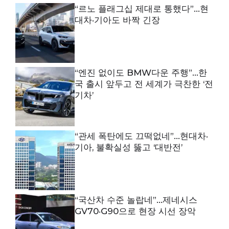
“르노 플래그십 제대로 통했다”…현
대차·기아도 바짝 긴장
“엔진 없이도 BMW다운 주행”…한
국 출시 앞두고 전 세계가 극찬한 ‘전
기차’
“관세 폭탄에도 끄떡없네”…현대차·
기아, 불확실성 뚫고 ‘대반전’
“국산차 수준 놀랍네”…제네시스
GV70·G90으로 현장 시선 장악