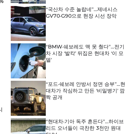
%
“국산차 수준 놀랍네”…제네시스
GV70·G90으로 현장 시선 장악
“BMW·쉐보레도 맥 못 췄다”…전기
차 시장 ‘발칵’ 뒤집은 현대차 ‘이 모
델’
“포드·쉐보레 안방서 정면 승부”…현
대차가 작심하고 만든 ‘비밀병기’ 깜
짝 공개
니
“현대차·기아 독주 흔든다”…하이브
리드 오너들이 극찬한 3천만 원대