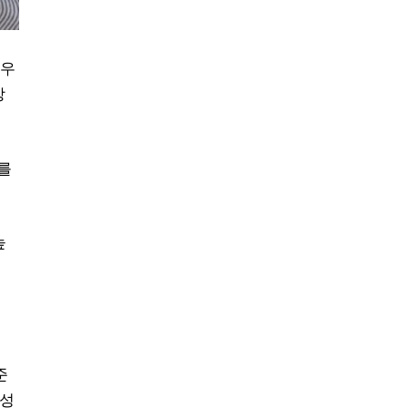
경우
상
를
높
준
능성