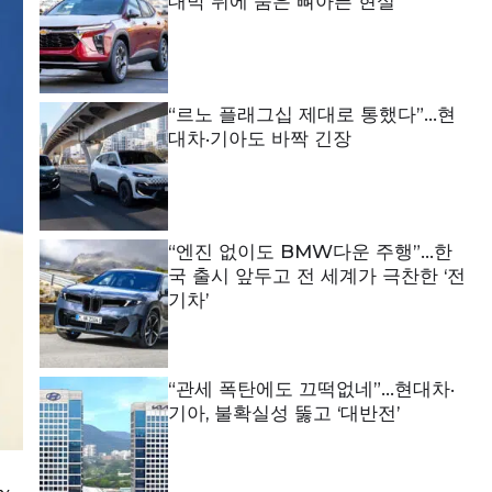
대박 뒤에 숨은 뼈아픈 현실
“르노 플래그십 제대로 통했다”…현
대차·기아도 바짝 긴장
“엔진 없이도 BMW다운 주행”…한
국 출시 앞두고 전 세계가 극찬한 ‘전
기차’
“관세 폭탄에도 끄떡없네”…현대차·
기아, 불확실성 뚫고 ‘대반전’