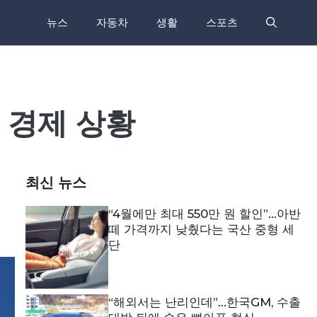
뉴스
자동차
생활
스포츠
 경제 상황
최신 뉴스
“4월에만 최대 550만 원 할인”…아반
떼 가격까지 낮췄다는 국산 중형 세
단
“해외서는 난리인데”…한국GM, 수출