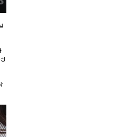
얼
하
능성
락