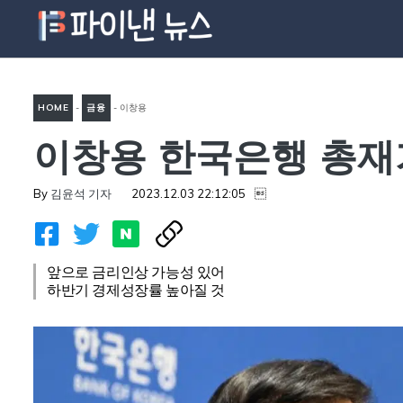
컨
텐
츠
로
HOME
-
금융
-
이창용
건
너
이창용 한국은행 총재
한국은행 총재가 말한 현시점
뛰
대한민국 경제 상황
기
By
김윤석 기자
2023.12.03 22:12:05

앞으로 금리인상 가능성 있어
하반기 경제성장률 높아질 것