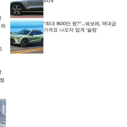
SUV
인
“최대 800만 원?”…쉐보레, 역대급
 라
가격표 나오자 업계 ‘술렁’
고
밝
결정