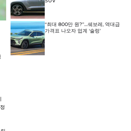
SUV
“최대 800만 원?”…쉐보레, 역대급
가격표 나오자 업계 ‘술렁’
이
금
비
예정
열립