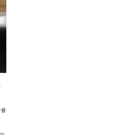
급
활용
증가