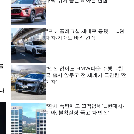
대박 뒤에 숨은 뼈아픈 현실
“르노 플래그십 제대로 통했다”…현
대차·기아도 바짝 긴장
를
“엔진 없이도 BMW다운 주행”…한
국 출시 앞두고 전 세계가 극찬한 ‘전
기차’
다.
“관세 폭탄에도 끄떡없네”…현대차·
기아, 불확실성 뚫고 ‘대반전’