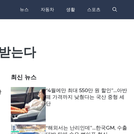
뉴스
자동차
생활
스포츠
 받는다
최신 뉴스
“4월에만 최대 550만 원 할인”…아반
한
떼 가격까지 낮췄다는 국산 중형 세
단
“해외서는 난리인데”…한국GM, 수출