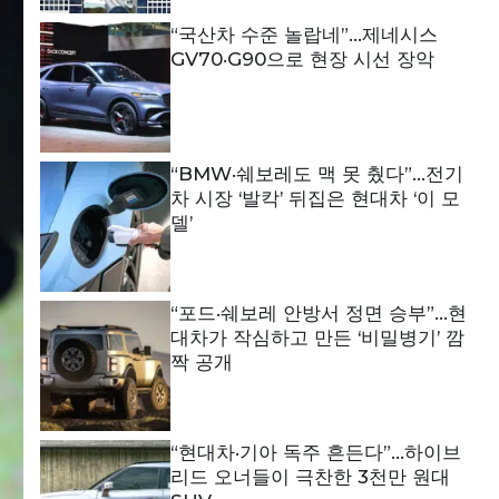
“국산차 수준 놀랍네”…제네시스
GV70·G90으로 현장 시선 장악
“BMW·쉐보레도 맥 못 췄다”…전기
차 시장 ‘발칵’ 뒤집은 현대차 ‘이 모
델’
“포드·쉐보레 안방서 정면 승부”…현
대차가 작심하고 만든 ‘비밀병기’ 깜
짝 공개
“현대차·기아 독주 흔든다”…하이브
리드 오너들이 극찬한 3천만 원대