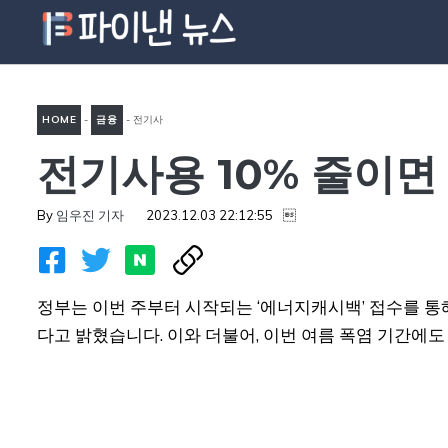
컨
텐
츠
로
HOME
-
금융
-
전기사
건
너
전기사용 10% 줄이면 
용 10% 줄이면 요금 1만4000
뛰
원 ‘할인’ 받는다
기
By
임우진 기자
2023.12.03 22:12:55

정부는 이번 주부터 시작되는 ‘에너지캐시백’ 접수를 통해
다고 밝혔습니다. 이와 더불어, 이번 여름 폭염 기간에