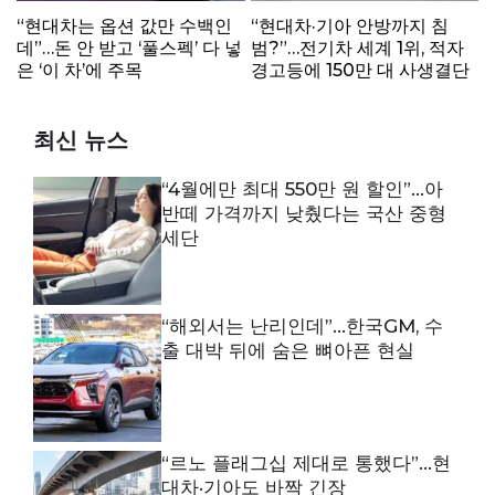
“현대차는 옵션 값만 수백인
“현대차·기아 안방까지 침
데”…돈 안 받고 ‘풀스펙’ 다 넣
범?”…전기차 세계 1위, 적자
은 ‘이 차’에 주목
경고등에 150만 대 사생결단
최신 뉴스
“4월에만 최대 550만 원 할인”…아
반떼 가격까지 낮췄다는 국산 중형
세단
“해외서는 난리인데”…한국GM, 수
출 대박 뒤에 숨은 뼈아픈 현실
“르노 플래그십 제대로 통했다”…현
대차·기아도 바짝 긴장