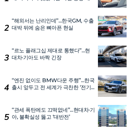
단
“해외서는 난리인데”…한국GM, 수출
대박 뒤에 숨은 뼈아픈 현실
“르노 플래그십 제대로 통했다”…현
대차·기아도 바짝 긴장
“엔진 없이도 BMW다운 주행”…한국
출시 앞두고 전 세계가 극찬한 ‘전기
차’
“관세 폭탄에도 끄떡없네”…현대차·기
아, 불확실성 뚫고 ‘대반전’