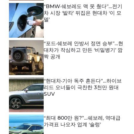
“BMW·쉐보레도 맥 못 췄다”…전기
차 시장 ‘발칵’ 뒤집은 현대차 ‘이 모
델’
“포드·쉐보레 안방서 정면 승부”…현
대차가 작심하고 만든 ‘비밀병기’ 깜
짝 공개
“현대차·기아 독주 흔든다”…하이브
리드 오너들이 극찬한 3천만 원대
SUV
“최대 800만 원?”…쉐보레, 역대급
가격표 나오자 업계 ‘술렁’