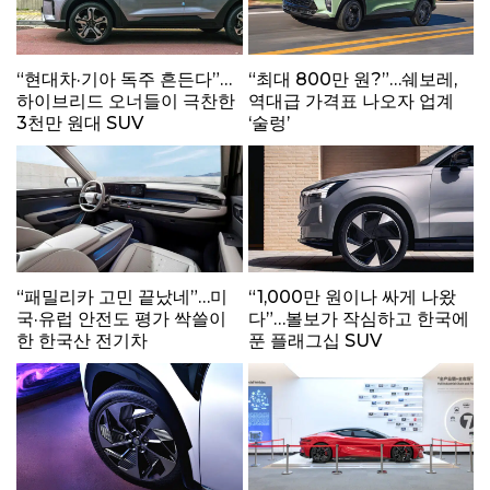
“현대차·기아 독주 흔든다”…
“최대 800만 원?”…쉐보레,
하이브리드 오너들이 극찬한
역대급 가격표 나오자 업계
3천만 원대 SUV
‘술렁’
“패밀리카 고민 끝났네”…미
“1,000만 원이나 싸게 나왔
국·유럽 안전도 평가 싹쓸이
다”…볼보가 작심하고 한국에
한 한국산 전기차
푼 플래그십 SUV