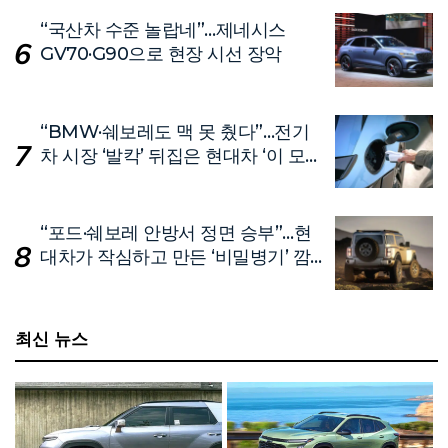
“국산차 수준 놀랍네”…제네시스
GV70·G90으로 현장 시선 장악
“BMW·쉐보레도 맥 못 췄다”…전기
차 시장 ‘발칵’ 뒤집은 현대차 ‘이 모
델’
“포드·쉐보레 안방서 정면 승부”…현
대차가 작심하고 만든 ‘비밀병기’ 깜
짝 공개
최신 뉴스