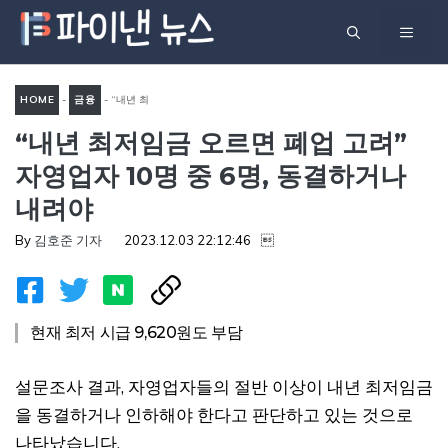
컨
메
텐
츠
뉴
로
HOME
-
금융
-
“내년 최
건
“내년 최저임금 오르면 폐업 고려”
저임금 오르면 폐업 고려” 자
너
영업자 10명 중 6명, 동결하거
자영업자 10명 중 6명, 동결하거나
뛰
나 내려야
내려야
기
By
김호준 기자
2023.12.03 22:12:46

현재 최저 시급 9,620원도 부담
설문조사 결과, 자영업자들의 절반 이상이 내년 최저임금
을 동결하거나 인하해야 한다고 판단하고 있는 것으로
나타났습니다.