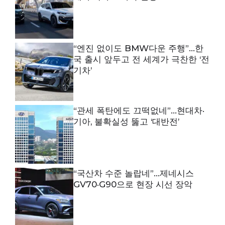
“엔진 없이도 BMW다운 주행”…한
국 출시 앞두고 전 세계가 극찬한 ‘전
기차’
“관세 폭탄에도 끄떡없네”…현대차·
기아, 불확실성 뚫고 ‘대반전’
“국산차 수준 놀랍네”…제네시스
GV70·G90으로 현장 시선 장악