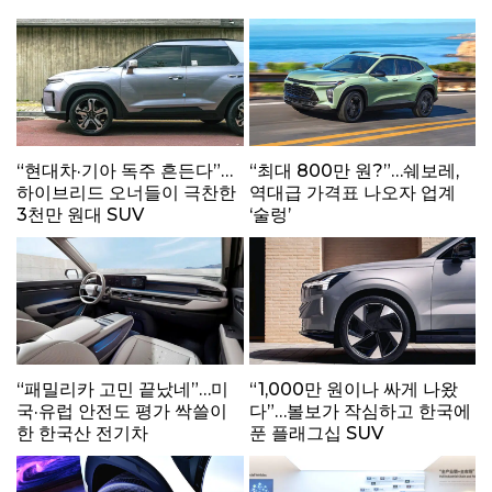
“현대차·기아 독주 흔든다”…
“최대 800만 원?”…쉐보레,
하이브리드 오너들이 극찬한
역대급 가격표 나오자 업계
3천만 원대 SUV
‘술렁’
“패밀리카 고민 끝났네”…미
“1,000만 원이나 싸게 나왔
국·유럽 안전도 평가 싹쓸이
다”…볼보가 작심하고 한국에
한 한국산 전기차
푼 플래그십 SUV