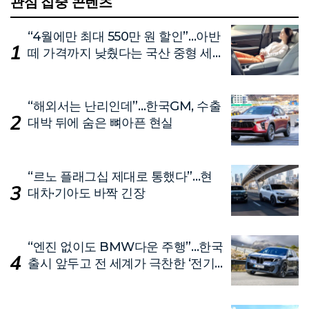
관심 집중 콘텐츠
“4월에만 최대 550만 원 할인”…아반
떼 가격까지 낮췄다는 국산 중형 세
단
“해외서는 난리인데”…한국GM, 수출
대박 뒤에 숨은 뼈아픈 현실
“르노 플래그십 제대로 통했다”…현
대차·기아도 바짝 긴장
“엔진 없이도 BMW다운 주행”…한국
출시 앞두고 전 세계가 극찬한 ‘전기
차’