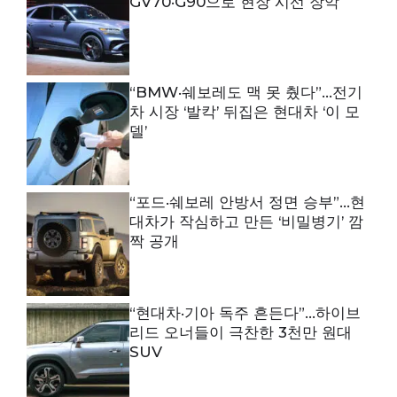
GV70·G90으로 현장 시선 장악
“BMW·쉐보레도 맥 못 췄다”…전기
차 시장 ‘발칵’ 뒤집은 현대차 ‘이 모
델’
“포드·쉐보레 안방서 정면 승부”…현
대차가 작심하고 만든 ‘비밀병기’ 깜
짝 공개
“현대차·기아 독주 흔든다”…하이브
리드 오너들이 극찬한 3천만 원대
SUV