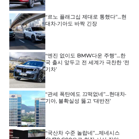
“르노 플래그십 제대로 통했다”…현
대차·기아도 바짝 긴장
“엔진 없이도 BMW다운 주행”…한
국 출시 앞두고 전 세계가 극찬한 ‘전
기차’
“관세 폭탄에도 끄떡없네”…현대차·
기아, 불확실성 뚫고 ‘대반전’
“국산차 수준 놀랍네”…제네시스