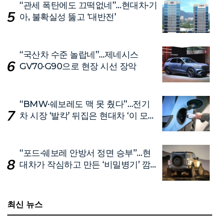
“관세 폭탄에도 끄떡없네”…현대차·기
아, 불확실성 뚫고 ‘대반전’
“국산차 수준 놀랍네”…제네시스
GV70·G90으로 현장 시선 장악
“BMW·쉐보레도 맥 못 췄다”…전기
차 시장 ‘발칵’ 뒤집은 현대차 ‘이 모
델’
“포드·쉐보레 안방서 정면 승부”…현
대차가 작심하고 만든 ‘비밀병기’ 깜
짝 공개
최신 뉴스