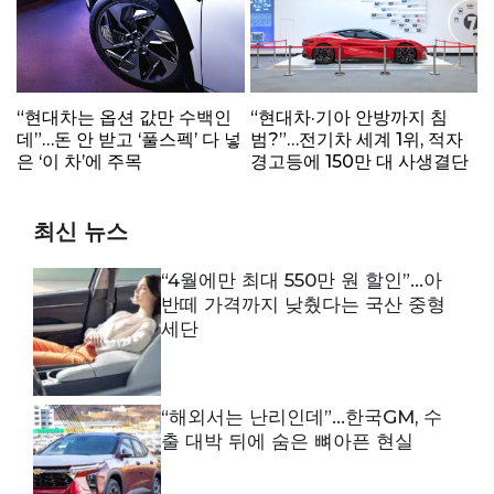
“현대차는 옵션 값만 수백인
“현대차·기아 안방까지 침
데”…돈 안 받고 ‘풀스펙’ 다 넣
범?”…전기차 세계 1위, 적자
은 ‘이 차’에 주목
경고등에 150만 대 사생결단
최신 뉴스
“4월에만 최대 550만 원 할인”…아
반떼 가격까지 낮췄다는 국산 중형
세단
“해외서는 난리인데”…한국GM, 수
출 대박 뒤에 숨은 뼈아픈 현실