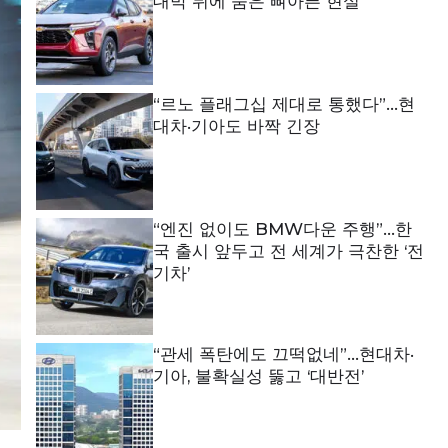
대박 뒤에 숨은 뼈아픈 현실
“르노 플래그십 제대로 통했다”…현
대차·기아도 바짝 긴장
“엔진 없이도 BMW다운 주행”…한
국 출시 앞두고 전 세계가 극찬한 ‘전
기차’
“관세 폭탄에도 끄떡없네”…현대차·
기아, 불확실성 뚫고 ‘대반전’