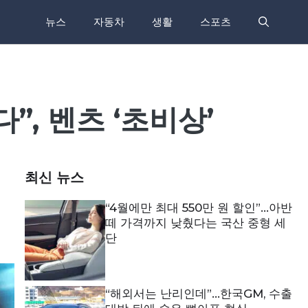
뉴스
자동차
생활
스포츠
”, 벤츠 ‘초비상’
최신 뉴스
“4월에만 최대 550만 원 할인”…아반
떼 가격까지 낮췄다는 국산 중형 세
단
“해외서는 난리인데”…한국GM, 수출