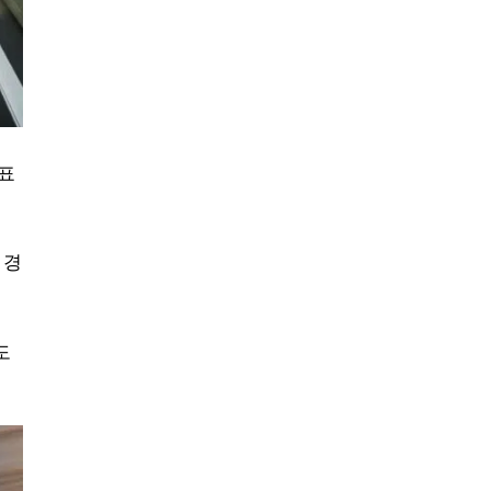
발표
 경
도