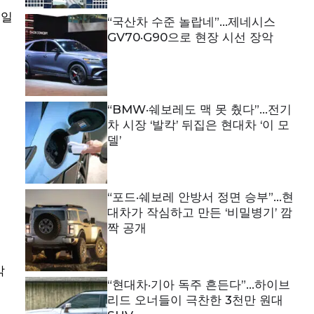
 일
“국산차 수준 놀랍네”…제네시스
GV70·G90으로 현장 시선 장악
“BMW·쉐보레도 맥 못 췄다”…전기
차 시장 ‘발칵’ 뒤집은 현대차 ‘이 모
델’
“포드·쉐보레 안방서 정면 승부”…현
대차가 작심하고 만든 ‘비밀병기’ 깜
짝 공개
각
“현대차·기아 독주 흔든다”…하이브
리드 오너들이 극찬한 3천만 원대