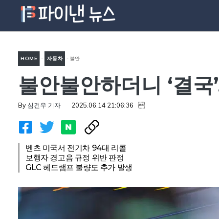
컨
텐
츠
로
HOME
-
자동차
-
불안
건
너
불안불안하더니 ‘결국’…
불안하더니 ‘결국’… “규정 위
뛰
반인 줄 몰랐다”, 벤츠 ‘초비
기
By
심건우 기자
2025.06.14 21:06:36

상’
벤츠 미국서 전기차 94대 리콜
보행자 경고음 규정 위반 판정
GLC 헤드램프 불량도 추가 발생