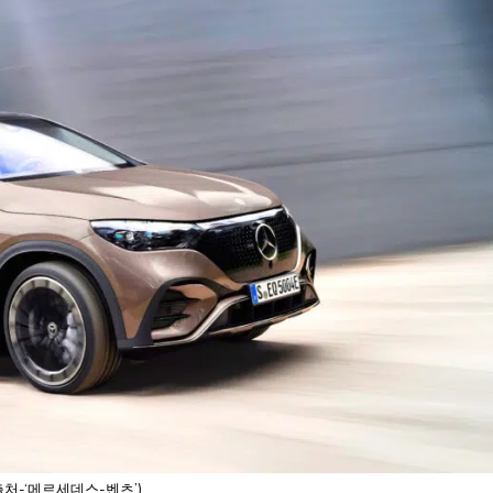
(출처-‘메르세데스-벤츠’)