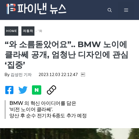
컨
메
텐
츠
뉴
로
HOME
-
자동차
-
“와
건
“와 소름돋았어요”.. BMW 노이에
소름돋았어요”.. BMW 노이에
너
클라쎄 공개, 엄청난 디자인에
클라쎄 공개, 엄청난 디자인에 관심
뛰
관심 ‘집중’
‘집중’
기
By
김성민 기자
2023.12.03 22:12:47

BMW 의 혁신 아이디어를 담은
‘비전 노이어 클라쎄’.
양산 후 순수 전기차 6종도 추가 예정