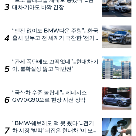
대차·기아도 바짝 긴장
“엔진 없이도 BMW다운 주행”…한국
출시 앞두고 전 세계가 극찬한 ‘전기
차’
“관세 폭탄에도 끄떡없네”…현대차·기
아, 불확실성 뚫고 ‘대반전’
“국산차 수준 놀랍네”…제네시스
GV70·G90으로 현장 시선 장악
“BMW·쉐보레도 맥 못 췄다”…전기
차 시장 ‘발칵’ 뒤집은 현대차 ‘이 모