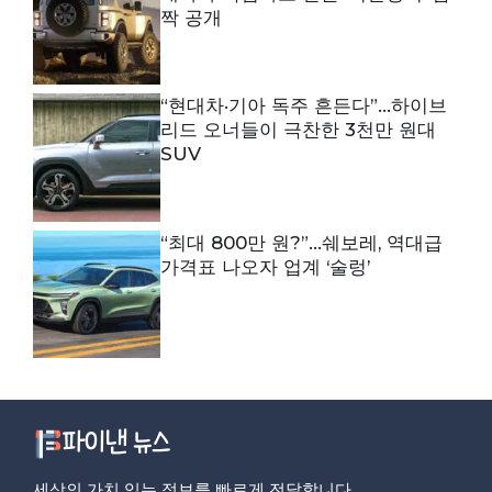
짝 공개
“현대차·기아 독주 흔든다”…하이브
리드 오너들이 극찬한 3천만 원대
SUV
“최대 800만 원?”…쉐보레, 역대급
가격표 나오자 업계 ‘술렁’
세상의 가치 있는 정보를 빠르게 전달합니다.