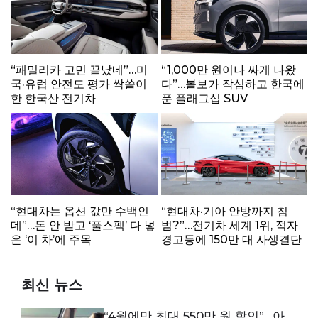
“패밀리카 고민 끝났네”…미
“1,000만 원이나 싸게 나왔
국·유럽 안전도 평가 싹쓸이
다”…볼보가 작심하고 한국에
한 한국산 전기차
푼 플래그십 SUV
“현대차는 옵션 값만 수백인
“현대차·기아 안방까지 침
데”…돈 안 받고 ‘풀스펙’ 다 넣
범?”…전기차 세계 1위, 적자
은 ‘이 차’에 주목
경고등에 150만 대 사생결단
최신 뉴스
“4월에만 최대 550만 원 할인”…아