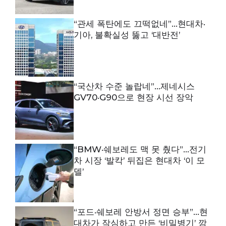
“관세 폭탄에도 끄떡없네”…현대차·
기아, 불확실성 뚫고 ‘대반전’
“국산차 수준 놀랍네”…제네시스
GV70·G90으로 현장 시선 장악
“BMW·쉐보레도 맥 못 췄다”…전기
차 시장 ‘발칵’ 뒤집은 현대차 ‘이 모
델’
“포드·쉐보레 안방서 정면 승부”…현
대차가 작심하고 만든 ‘비밀병기’ 깜