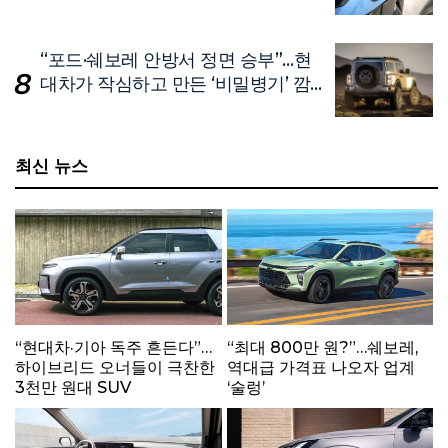
델’
“포드·쉐보레 안방서 정면 승부”…현
대차가 작심하고 만든 ‘비밀병기’ 깜
짝 공개
최신 뉴스
“현대차·기아 독주 흔든다”…
“최대 800만 원?”…쉐보레,
하이브리드 오너들이 극찬한
역대급 가격표 나오자 업계
3천만 원대 SUV
‘술렁’