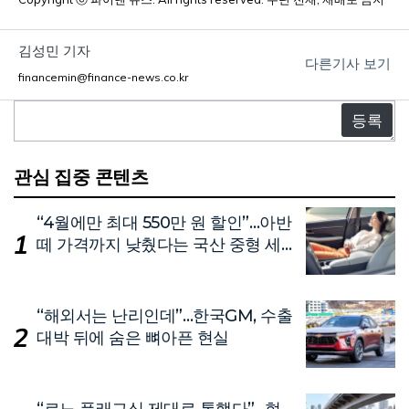
김성민 기자
다른기사 보기
financemin@finance-news.co.kr
댓
글
관심 집중 콘텐츠
“4월에만 최대 550만 원 할인”…아반
떼 가격까지 낮췄다는 국산 중형 세
단
“해외서는 난리인데”…한국GM, 수출
대박 뒤에 숨은 뼈아픈 현실
“르노 플래그십 제대로 통했다”…현