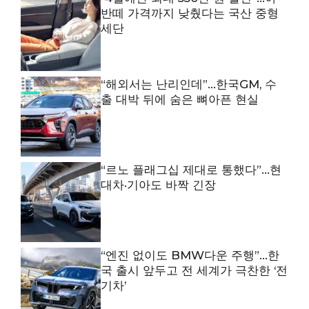
반떼 가격까지 낮췄다는 국산 중형
세단
“해외서는 난리인데”…한국GM, 수
출 대박 뒤에 숨은 뼈아픈 현실
“르노 플래그십 제대로 통했다”…현
대차·기아도 바짝 긴장
“엔진 없이도 BMW다운 주행”…한
국 출시 앞두고 전 세계가 극찬한 ‘전
기차’