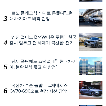
“르노 플래그십 제대로 통했다”…현
대차·기아도 바짝 긴장
“엔진 없이도 BMW다운 주행”…한국
출시 앞두고 전 세계가 극찬한 ‘전기
차’
“관세 폭탄에도 끄떡없네”…현대차·기
아, 불확실성 뚫고 ‘대반전’
“국산차 수준 놀랍네”…제네시스
GV70·G90으로 현장 시선 장악