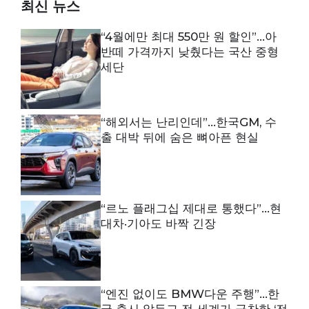
최신 뉴스
“4월에만 최대 550만 원 할인”…아
반떼 가격까지 낮췄다는 국산 중형
세단
“해외서는 난리인데”…한국GM, 수
출 대박 뒤에 숨은 뼈아픈 현실
“르노 플래그십 제대로 통했다”…현
대차·기아도 바짝 긴장
“엔진 없이도 BMW다운 주행”…한