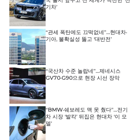
국 출시 앞두고 전 세계가 극찬한 ‘전
기차’
“관세 폭탄에도 끄떡없네”…현대차·
기아, 불확실성 뚫고 ‘대반전’
“국산차 수준 놀랍네”…제네시스
GV70·G90으로 현장 시선 장악
“BMW·쉐보레도 맥 못 췄다”…전기
차 시장 ‘발칵’ 뒤집은 현대차 ‘이 모
델’