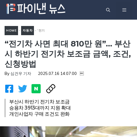
컨
메
텐
츠
뉴
로
HOME
-
자동차
-
“전기
건
“전기차 사면 최대 810만 원”… 부산
차 사면 최대 810만 원”… 부산
너
시 하반기 전기차 보조금 금
시 하반기 전기차 보조금 금액, 조건,
뛰
액, 조건, 신청방법
신청방법
기
By
심건우 기자
2025.07.16 14:07:00

부산시 하반기 전기차 보조금
승용차 3913대까지 지원 확대
개인사업자 구매 조건도 완화