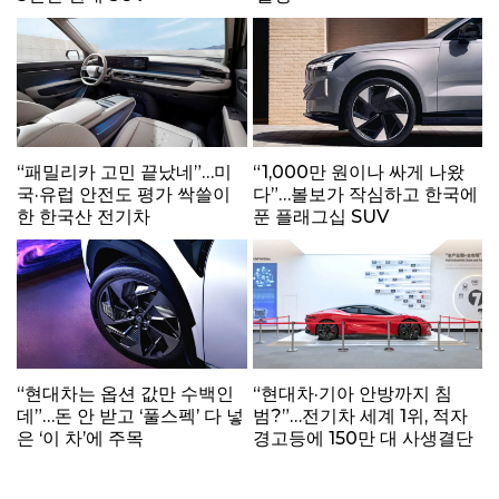
“패밀리카 고민 끝났네”…미
“1,000만 원이나 싸게 나왔
국·유럽 안전도 평가 싹쓸이
다”…볼보가 작심하고 한국에
한 한국산 전기차
푼 플래그십 SUV
“현대차는 옵션 값만 수백인
“현대차·기아 안방까지 침
데”…돈 안 받고 ‘풀스펙’ 다 넣
범?”…전기차 세계 1위, 적자
은 ‘이 차’에 주목
경고등에 150만 대 사생결단