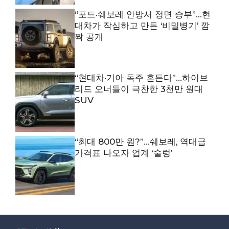
“포드·쉐보레 안방서 정면 승부”…현
대차가 작심하고 만든 ‘비밀병기’ 깜
짝 공개
“현대차·기아 독주 흔든다”…하이브
리드 오너들이 극찬한 3천만 원대
SUV
“최대 800만 원?”…쉐보레, 역대급
가격표 나오자 업계 ‘술렁’