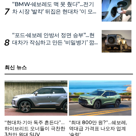
“BMW·쉐보레도 맥 못 췄다”…전기
차 시장 ‘발칵’ 뒤집은 현대차 ‘이 모
델’
“포드·쉐보레 안방서 정면 승부”…현
대차가 작심하고 만든 ‘비밀병기’ 깜
짝 공개
최신 뉴스
“현대차·기아 독주 흔든다”…
“최대 800만 원?”…쉐보레,
하이브리드 오너들이 극찬한
역대급 가격표 나오자 업계
3천만 원대 SUV
‘술렁’