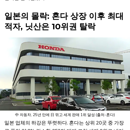
일본의 몰락: 혼다 상장 이후 최대
적자, 닛산은 10위권 탈락
中 자동차, 25년 만에 日 꺾고 세계 판매 1위 달성 (출처-혼다)
일본 업체의 하강은 뚜렷하다. 혼다는 상위 20곳 중 가장