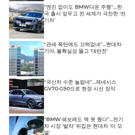
“엔진 없이도 BMW다운 주행”…한
국 출시 앞두고 전 세계가 극찬한 ‘전
기차’
“관세 폭탄에도 끄떡없네”…현대차·
기아, 불확실성 뚫고 ‘대반전’
“국산차 수준 놀랍네”…제네시스
GV70·G90으로 현장 시선 장악
“BMW·쉐보레도 맥 못 췄다”…전기
차 시장 ‘발칵’ 뒤집은 현대차 ‘이 모
델’