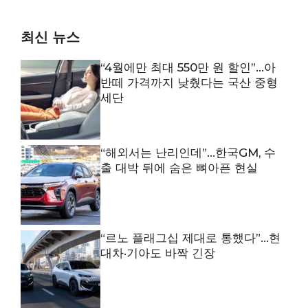
최신 뉴스
“4월에만 최대 550만 원 할인”…아
반떼 가격까지 낮췄다는 국산 중형
세단
“해외서는 난리인데”…한국GM, 수
출 대박 뒤에 숨은 뼈아픈 현실
“르노 플래그십 제대로 통했다”…현
대차·기아도 바짝 긴장