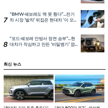
“BMW·쉐보레도 맥 못 췄다”…전기
차 시장 ‘발칵’ 뒤집은 현대차 ‘이 모
델’
“포드·쉐보레 안방서 정면 승부”…현
대차가 작심하고 만든 ‘비밀병기’ 깜
짝 공개
최신 뉴스
“현대차·기아 독주 흔든다”…
“최대 800만 원?”…쉐보레,