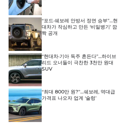
“포드·쉐보레 안방서 정면 승부”…현
대차가 작심하고 만든 ‘비밀병기’ 깜
짝 공개
“현대차·기아 독주 흔든다”…하이브
리드 오너들이 극찬한 3천만 원대
SUV
“최대 800만 원?”…쉐보레, 역대급
가격표 나오자 업계 ‘술렁’