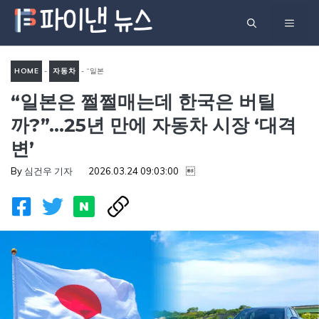
컨
메
텐
츠
뉴
로
HOME
-
자동차
-
“일본
건
“일본은 쩔쩔매는데 한국은 버틸
은 쩔쩔매는데 한국은 버틸
너
까?”…25년 만에 자동차 시장
까?”…25년 만에 자동차 시장 ‘대격
뛰
‘대격변’
변’
기
By
심건우 기자
2026.03.24 09:03:00
