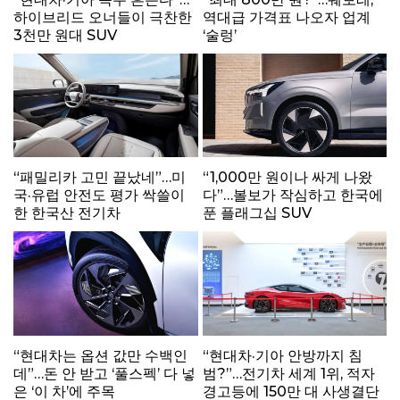
하이브리드 오너들이 극찬한
역대급 가격표 나오자 업계
3천만 원대 SUV
‘술렁’
“패밀리카 고민 끝났네”…미
“1,000만 원이나 싸게 나왔
국·유럽 안전도 평가 싹쓸이
다”…볼보가 작심하고 한국에
한 한국산 전기차
푼 플래그십 SUV
“현대차는 옵션 값만 수백인
“현대차·기아 안방까지 침
데”…돈 안 받고 ‘풀스펙’ 다 넣
범?”…전기차 세계 1위, 적자
은 ‘이 차’에 주목
경고등에 150만 대 사생결단