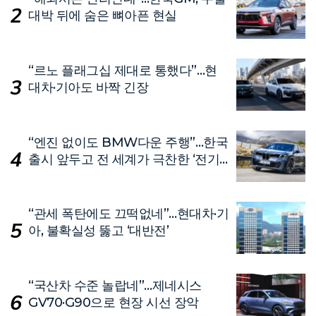
대박 뒤에 숨은 뼈아픈 현실
“르노 플래그십 제대로 통했다”…현
대차·기아도 바짝 긴장
“엔진 없이도 BMW다운 주행”…한국
출시 앞두고 전 세계가 극찬한 ‘전기
차’
“관세 폭탄에도 끄떡없네”…현대차·기
아, 불확실성 뚫고 ‘대반전’
“국산차 수준 놀랍네”…제네시스
GV70·G90으로 현장 시선 장악