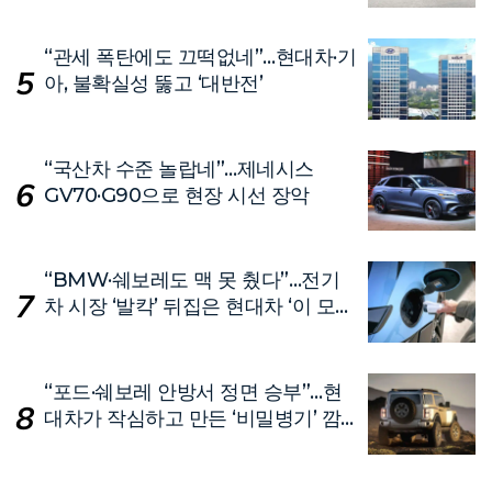
“관세 폭탄에도 끄떡없네”…현대차·기
아, 불확실성 뚫고 ‘대반전’
“국산차 수준 놀랍네”…제네시스
GV70·G90으로 현장 시선 장악
“BMW·쉐보레도 맥 못 췄다”…전기
차 시장 ‘발칵’ 뒤집은 현대차 ‘이 모
델’
“포드·쉐보레 안방서 정면 승부”…현
대차가 작심하고 만든 ‘비밀병기’ 깜
짝 공개