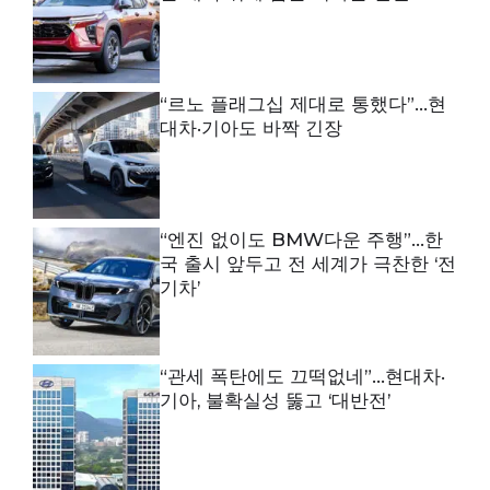
“르노 플래그십 제대로 통했다”…현
대차·기아도 바짝 긴장
“엔진 없이도 BMW다운 주행”…한
국 출시 앞두고 전 세계가 극찬한 ‘전
기차’
“관세 폭탄에도 끄떡없네”…현대차·
기아, 불확실성 뚫고 ‘대반전’