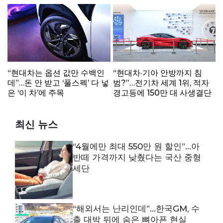
“현대차는 옵션 값만 수백인
“현대차·기아 안방까지 침
데”…돈 안 받고 ‘풀스펙’ 다 넣
범?”…전기차 세계 1위, 적자
은 ‘이 차’에 주목
경고등에 150만 대 사생결단
최신 뉴스
“4월에만 최대 550만 원 할인”…아
반떼 가격까지 낮췄다는 국산 중형
세단
“해외서는 난리인데”…한국GM, 수
출 대박 뒤에 숨은 뼈아픈 현실