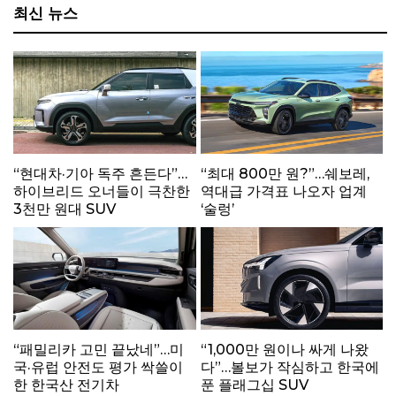
최신 뉴스
“현대차·기아 독주 흔든다”…
“최대 800만 원?”…쉐보레,
하이브리드 오너들이 극찬한
역대급 가격표 나오자 업계
3천만 원대 SUV
‘술렁’
“패밀리카 고민 끝났네”…미
“1,000만 원이나 싸게 나왔
국·유럽 안전도 평가 싹쓸이
다”…볼보가 작심하고 한국에
한 한국산 전기차
푼 플래그십 SUV