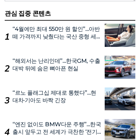
관심 집중 콘텐츠
“4월에만 최대 550만 원 할인”…아반
떼 가격까지 낮췄다는 국산 중형 세
단
“해외서는 난리인데”…한국GM, 수출
대박 뒤에 숨은 뼈아픈 현실
“르노 플래그십 제대로 통했다”…현
대차·기아도 바짝 긴장
“엔진 없이도 BMW다운 주행”…한국
출시 앞두고 전 세계가 극찬한 ‘전기
차’