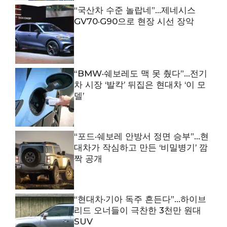
“국산차 수준 놀랍네”…제네시스
GV70·G90으로 현장 시선 장악
“BMW·쉐보레도 맥 못 췄다”…전기
차 시장 ‘발칵’ 뒤집은 현대차 ‘이 모
델’
“포드·쉐보레 안방서 정면 승부”…현
대차가 작심하고 만든 ‘비밀병기’ 깜
짝 공개
“현대차·기아 독주 흔든다”…하이브
리드 오너들이 극찬한 3천만 원대
SUV