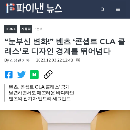
컨
메
텐
츠
뉴
로
HOME
-
자동차
-
“눈부
건
“눈부신 변화!” 벤츠 ‘콘셉트 CLA 클
신 변화!” 벤츠 ‘콘셉트 CLA
너
클래스’로 디자인 경계를 뛰어
래스’로 디자인 경계를 뛰어넘다
뛰
넘다
기
By
김성민 기자
2023.12.03 22:12:48

벤츠, ‘콘셉트 CLA 클래스’ 공개
날렵하면서도 매끄러운 바디라인
벤츠의 전기차 엔트리 세그먼트