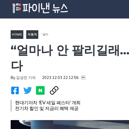
컨
텐
츠
로
HOME
-
자동차
-
“얼마
건
너
“얼마나 안 팔리길래…
나 안 팔리길래…” 현기차, 전
뛰
기차 판매 부진에 이런 결정
기
다
내렸다
By
김성민 기자
2023.12.03 22:12:56

현대기아차 ‘EV 세일 페스타’ 개최
전기차 할인 및 저금리 혜택 제공