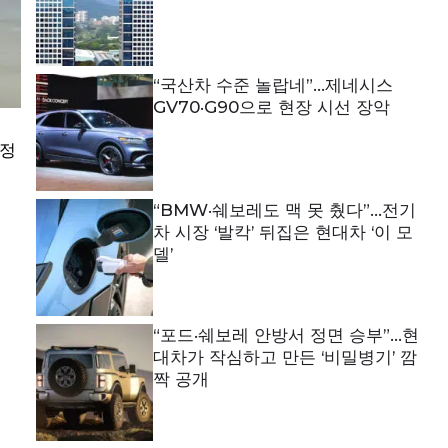
“국산차 수준 놀랍네”…제네시스
GV70·G90으로 현장 시선 장악
 정
“BMW·쉐보레도 맥 못 췄다”…전기
차 시장 ‘발칵’ 뒤집은 현대차 ‘이 모
델’
“포드·쉐보레 안방서 정면 승부”…현
대차가 작심하고 만든 ‘비밀병기’ 깜
짝 공개