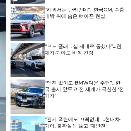
“해외서는 난리인데”…한국GM, 수출
대박 뒤에 숨은 뼈아픈 현실
“르노 플래그십 제대로 통했다”…현
대차·기아도 바짝 긴장
“엔진 없이도 BMW다운 주행”…한
국 출시 앞두고 전 세계가 극찬한 ‘전
기차’
“관세 폭탄에도 끄떡없네”…현대차·
기아, 불확실성 뚫고 ‘대반전’