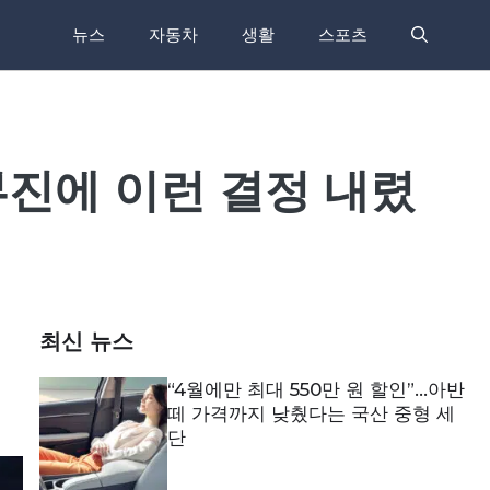
뉴스
자동차
생활
스포츠
부진에 이런 결정 내렸
최신 뉴스
“4월에만 최대 550만 원 할인”…아반
떼 가격까지 낮췄다는 국산 중형 세
단