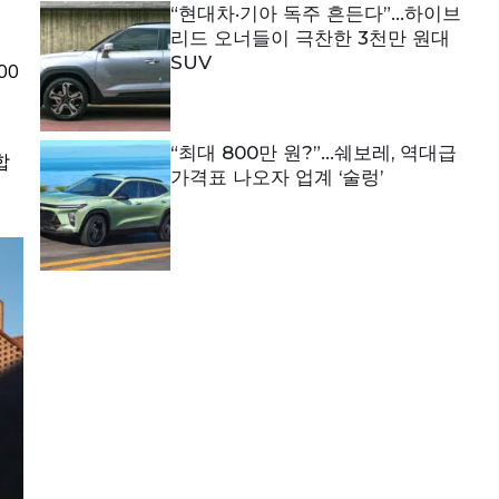
“현대차·기아 독주 흔든다”…하이브
리드 오너들이 극찬한 3천만 원대
SUV
00
“최대 800만 원?”…쉐보레, 역대급
합
가격표 나오자 업계 ‘술렁’