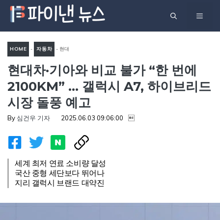
컨
메
텐
츠
뉴
로
HOME
-
자동차
-
현대
건
현대차·기아와 비교 불가 “한 번에
차·기아와 비교 불가 “한 번에
너
2100km” … 갤럭시 A7, 하이
2100KM” … 갤럭시 A7, 하이브리드
뛰
브리드 시장 돌풍 예고
시장 돌풍 예고
기
By
심건우 기자
2025.06.03 09:06:00

세계 최저 연료 소비량 달성
국산 중형 세단보다 뛰어나
지리 갤럭시 브랜드 대약진