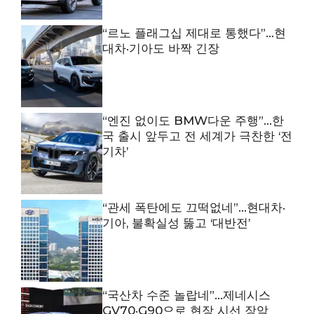
“르노 플래그십 제대로 통했다”…현
대차·기아도 바짝 긴장
“엔진 없이도 BMW다운 주행”…한
국 출시 앞두고 전 세계가 극찬한 ‘전
기차’
“관세 폭탄에도 끄떡없네”…현대차·
기아, 불확실성 뚫고 ‘대반전’
“국산차 수준 놀랍네”…제네시스
GV70·G90으로 현장 시선 장악