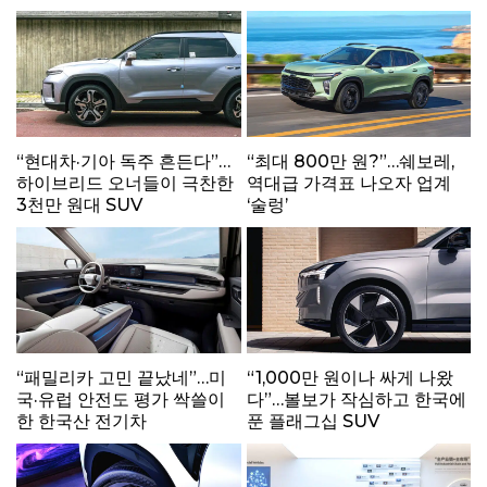
“현대차·기아 독주 흔든다”…
“최대 800만 원?”…쉐보레,
하이브리드 오너들이 극찬한
역대급 가격표 나오자 업계
3천만 원대 SUV
‘술렁’
“패밀리카 고민 끝났네”…미
“1,000만 원이나 싸게 나왔
국·유럽 안전도 평가 싹쓸이
다”…볼보가 작심하고 한국에
한 한국산 전기차
푼 플래그십 SUV