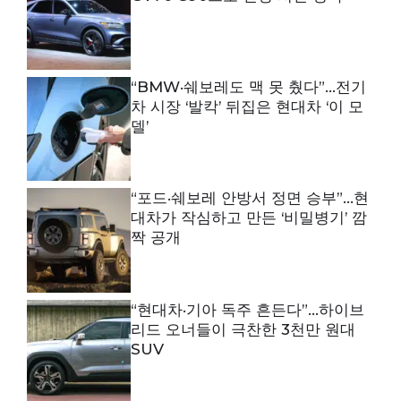
“BMW·쉐보레도 맥 못 췄다”…전기
차 시장 ‘발칵’ 뒤집은 현대차 ‘이 모
델’
“포드·쉐보레 안방서 정면 승부”…현
대차가 작심하고 만든 ‘비밀병기’ 깜
짝 공개
“현대차·기아 독주 흔든다”…하이브
리드 오너들이 극찬한 3천만 원대
SUV