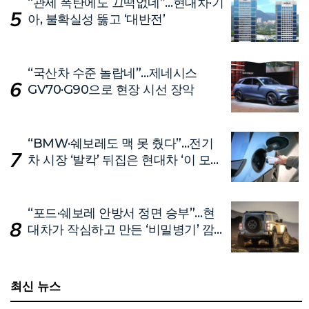
“관세 폭탄에도 끄떡없네”…현대차·기
아, 불확실성 뚫고 ‘대반전’
“국산차 수준 놀랍네”…제네시스
GV70·G90으로 현장 시선 장악
“BMW·쉐보레도 맥 못 췄다”…전기
차 시장 ‘발칵’ 뒤집은 현대차 ‘이 모
델’
“포드·쉐보레 안방서 정면 승부”…현
대차가 작심하고 만든 ‘비밀병기’ 깜
짝 공개
최신 뉴스