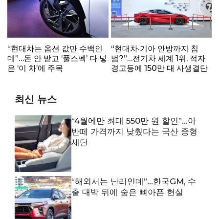
“현대차는 옵션 값만 수백인
“현대차·기아 안방까지 침
데”…돈 안 받고 ‘풀스펙’ 다 넣
범?”…전기차 세계 1위, 적자
은 ‘이 차’에 주목
경고등에 150만 대 사생결단
최신 뉴스
“4월에만 최대 550만 원 할인”…아
반떼 가격까지 낮췄다는 국산 중형
세단
“해외서는 난리인데”…한국GM, 수
출 대박 뒤에 숨은 뼈아픈 현실