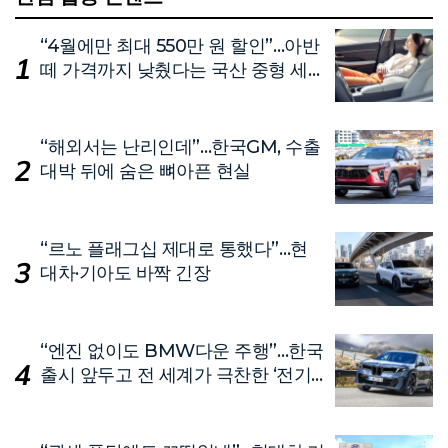
“4월에만 최대 550만 원 할인”…아반
떼 가격까지 낮췄다는 국산 중형 세
단
“해외서는 난리인데”…한국GM, 수출
대박 뒤에 숨은 뼈아픈 현실
“르노 플래그십 제대로 통했다”…현
대차·기아도 바짝 긴장
“엔진 없이도 BMW다운 주행”…한국
출시 앞두고 전 세계가 극찬한 ‘전기
차’