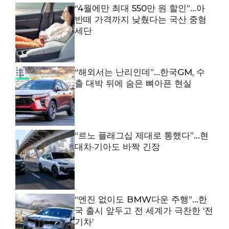
“4월에만 최대 550만 원 할인”…아
반떼 가격까지 낮췄다는 국산 중형
세단
“해외서는 난리인데”…한국GM, 수
출 대박 뒤에 숨은 뼈아픈 현실
“르노 플래그십 제대로 통했다”…현
대차·기아도 바짝 긴장
“엔진 없이도 BMW다운 주행”…한
국 출시 앞두고 전 세계가 극찬한 ‘전
기차’