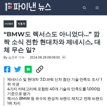
컨
메
텐
츠
뉴
로
HOME
-
자동차
-
건
“BMW도 렉서스도 아니었다…” 깜
“BMW도 렉서스도 아니었
너
다…” 깜짝 소식 전한 현대차와
짝 소식 전한 현대차와 제네시스, 대
뛰
제네시스, 대체 무슨 일?
체 무슨 일?
기
By
심건우 기자
2024.08.28 08:08:00

제네시스 및 현대차 ‘J.D.파워 신차 첨단 기술 만족도 조사’ 1
위 석권
4가지 카테고리에 포함된 40개 기술의 만족도를 1,000점
기준으로 평가
렉서스 BMW 등 유수의 완성차 브랜드 제치고 전체 브랜드
1위 차지