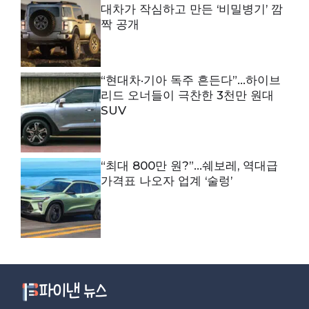
대차가 작심하고 만든 ‘비밀병기’ 깜
짝 공개
“현대차·기아 독주 흔든다”…하이브
리드 오너들이 극찬한 3천만 원대
SUV
“최대 800만 원?”…쉐보레, 역대급
가격표 나오자 업계 ‘술렁’