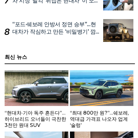
차 시장 ‘발칵’ 뒤집은 현대차 ‘이 모
델’
“포드·쉐보레 안방서 정면 승부”…현
대차가 작심하고 만든 ‘비밀병기’ 깜
짝 공개
최신 뉴스
“현대차·기아 독주 흔든다”…
“최대 800만 원?”…쉐보레,
하이브리드 오너들이 극찬한
역대급 가격표 나오자 업계
3천만 원대 SUV
‘술렁’