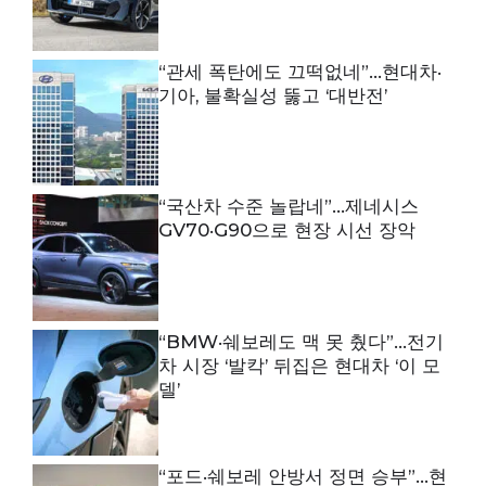
“관세 폭탄에도 끄떡없네”…현대차·
기아, 불확실성 뚫고 ‘대반전’
“국산차 수준 놀랍네”…제네시스
GV70·G90으로 현장 시선 장악
“BMW·쉐보레도 맥 못 췄다”…전기
차 시장 ‘발칵’ 뒤집은 현대차 ‘이 모
델’
“포드·쉐보레 안방서 정면 승부”…현