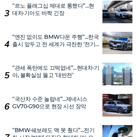
“르노 플래그십 제대로 통했다”…현
대차·기아도 바짝 긴장
“엔진 없이도 BMW다운 주행”…한국
출시 앞두고 전 세계가 극찬한 ‘전기
차’
“관세 폭탄에도 끄떡없네”…현대차·기
아, 불확실성 뚫고 ‘대반전’
“국산차 수준 놀랍네”…제네시스
GV70·G90으로 현장 시선 장악
“BMW·쉐보레도 맥 못 췄다”…전기