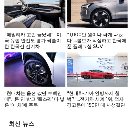
“패밀리카 고민 끝났네”…미
“1,000만 원이나 싸게 나왔
국·유럽 안전도 평가 싹쓸이
다”…볼보가 작심하고 한국에
한 한국산 전기차
푼 플래그십 SUV
“현대차는 옵션 값만 수백인
“현대차·기아 안방까지 침
데”…돈 안 받고 ‘풀스펙’ 다 넣
범?”…전기차 세계 1위, 적자
은 ‘이 차’에 주목
경고등에 150만 대 사생결단
최신 뉴스