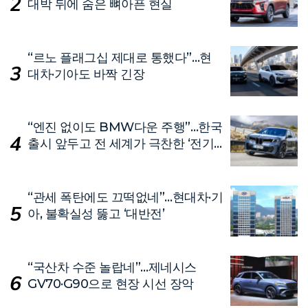
대박 뒤에 숨은 뼈아픈 현실
“르노 플래그십 제대로 통했다”…현
대차·기아도 바짝 긴장
“엔진 없이도 BMW다운 주행”…한국
출시 앞두고 전 세계가 극찬한 ‘전기
차’
“관세 폭탄에도 끄떡없네”…현대차·기
아, 불확실성 뚫고 ‘대반전’
“국산차 수준 놀랍네”…제네시스
GV70·G90으로 현장 시선 장악