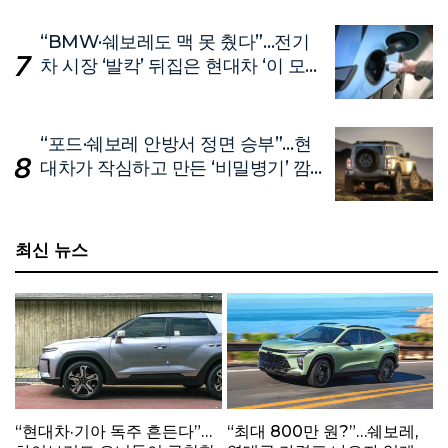
“BMW·쉐보레도 맥 못 췄다”…전기
차 시장 ‘발칵’ 뒤집은 현대차 ‘이 모
델’
“포드·쉐보레 안방서 정면 승부”…현
대차가 작심하고 만든 ‘비밀병기’ 깜
짝 공개
최신 뉴스
“현대차·기아 독주 흔든다”…
“최대 800만 원?”…쉐보레,