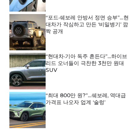
“포드·쉐보레 안방서 정면 승부”…현
대차가 작심하고 만든 ‘비밀병기’ 깜
짝 공개
“현대차·기아 독주 흔든다”…하이브
리드 오너들이 극찬한 3천만 원대
SUV
“최대 800만 원?”…쉐보레, 역대급
가격표 나오자 업계 ‘술렁’