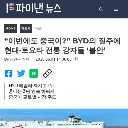
컨
메
텐
츠
뉴
로
HOME
-
자동차
-
“이번
건
“이번에도 중국이?” BYD의 질주에
에도 중국이?” BYD의 질주에
너
현대·토요타 전통 강자들 ‘불
현대·토요타 전통 강자들 ‘불안’
뛰
안’
기
By
심건우 기자
2025.06.01 14:06:00

BYD 테슬라 제치고 1위
혼다는 3년 연속 하락세
중국이 글로벌 시장 주도