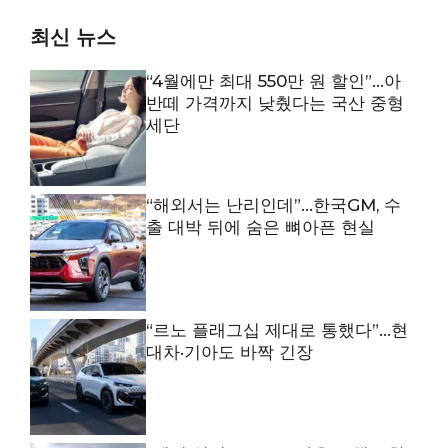
최신 뉴스
“4월에만 최대 550만 원 할인”…아
반떼 가격까지 낮췄다는 국산 중형
세단
“해외서는 난리인데”…한국GM, 수
출 대박 뒤에 숨은 뼈아픈 현실
“르노 플래그십 제대로 통했다”…현
대차·기아도 바짝 긴장