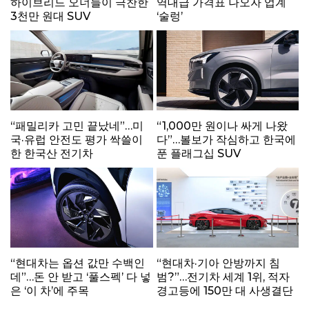
하이브리드 오너들이 극찬한
역대급 가격표 나오자 업계
3천만 원대 SUV
‘술렁’
“패밀리카 고민 끝났네”…미
“1,000만 원이나 싸게 나왔
국·유럽 안전도 평가 싹쓸이
다”…볼보가 작심하고 한국에
한 한국산 전기차
푼 플래그십 SUV
“현대차는 옵션 값만 수백인
“현대차·기아 안방까지 침
데”…돈 안 받고 ‘풀스펙’ 다 넣
범?”…전기차 세계 1위, 적자
은 ‘이 차’에 주목
경고등에 150만 대 사생결단