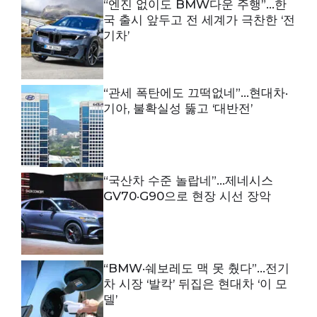
“엔진 없이도 BMW다운 주행”…한
국 출시 앞두고 전 세계가 극찬한 ‘전
기차’
“관세 폭탄에도 끄떡없네”…현대차·
기아, 불확실성 뚫고 ‘대반전’
“국산차 수준 놀랍네”…제네시스
GV70·G90으로 현장 시선 장악
“BMW·쉐보레도 맥 못 췄다”…전기
차 시장 ‘발칵’ 뒤집은 현대차 ‘이 모
델’