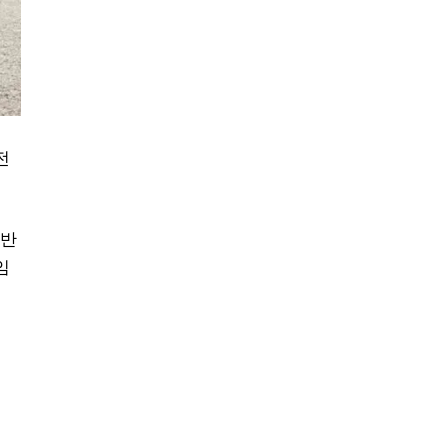
전
아반
임