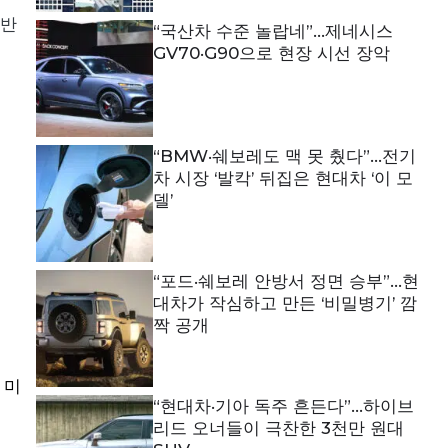
반
“국산차 수준 놀랍네”…제네시스
GV70·G90으로 현장 시선 장악
“BMW·쉐보레도 맥 못 췄다”…전기
차 시장 ‘발칵’ 뒤집은 현대차 ‘이 모
델’
“포드·쉐보레 안방서 정면 승부”…현
대차가 작심하고 만든 ‘비밀병기’ 깜
짝 공개
 미
“현대차·기아 독주 흔든다”…하이브
리드 오너들이 극찬한 3천만 원대