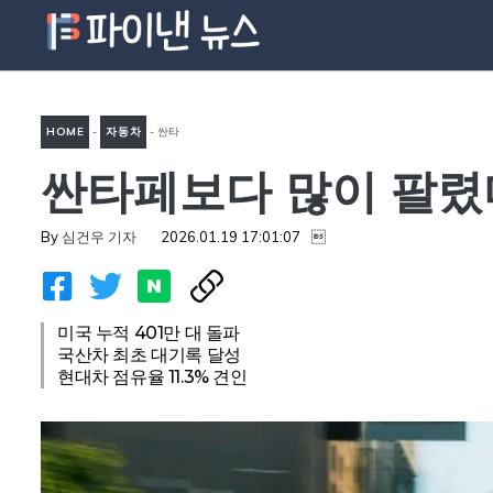
컨
텐
츠
로
HOME
-
자동차
-
싼타
건
너
싼타페보다 많이 팔렸다
페보다 많이 팔렸다고?…미국
뛰
도로 점령한 ‘아반떼’의 반전
기
By
심건우 기자
2026.01.19 17:01:07

기록
미국 누적 401만 대 돌파
국산차 최초 대기록 달성
현대차 점유율 11.3% 견인