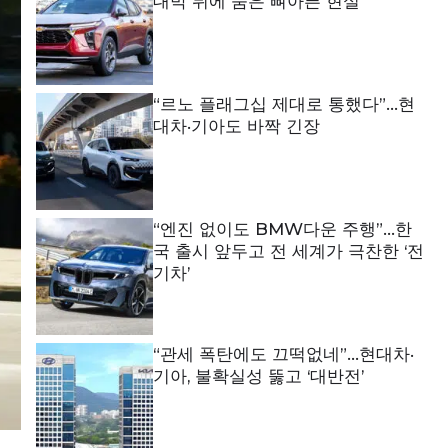
대박 뒤에 숨은 뼈아픈 현실
“르노 플래그십 제대로 통했다”…현
대차·기아도 바짝 긴장
“엔진 없이도 BMW다운 주행”…한
국 출시 앞두고 전 세계가 극찬한 ‘전
기차’
“관세 폭탄에도 끄떡없네”…현대차·
기아, 불확실성 뚫고 ‘대반전’