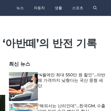
뉴스
자동차
생활
스포츠
‘아반떼’의 반전 기록
최신 뉴스
“4월에만 최대 550만 원 할인”…아반
떼 가격까지 낮췄다는 국산 중형 세
단
“해외서는 난리인데”…한국GM, 수출