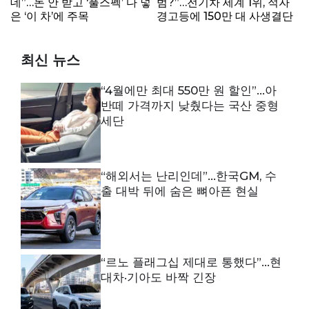
데”…돈 안 받고 ‘풀스펙’ 다 넣
범?”…전기차 세계 1위, 적자
은 ‘이 차’에 주목
경고등에 150만 대 사생결단
최신 뉴스
“4월에만 최대 550만 원 할인”…아
반떼 가격까지 낮췄다는 국산 중형
세단
“해외서는 난리인데”…한국GM, 수
출 대박 뒤에 숨은 뼈아픈 현실
“르노 플래그십 제대로 통했다”…현
대차·기아도 바짝 긴장