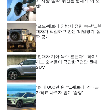
차 시장 ‘발칵’ 뒤집은 현대차 ‘이 모
델’
“포드·쉐보레 안방서 정면 승부”…현
대차가 작심하고 만든 ‘비밀병기’ 깜
짝 공개
“현대차·기아 독주 흔든다”…하이브
리드 오너들이 극찬한 3천만 원대
SUV
“최대 800만 원?”…쉐보레, 역대급
가격표 나오자 업계 ‘술렁’