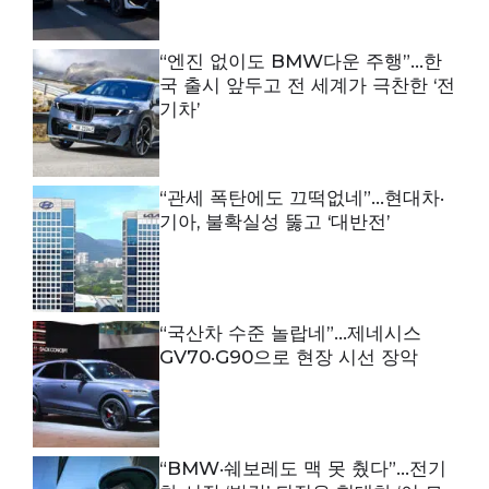
“엔진 없이도 BMW다운 주행”…한
국 출시 앞두고 전 세계가 극찬한 ‘전
기차’
“관세 폭탄에도 끄떡없네”…현대차·
기아, 불확실성 뚫고 ‘대반전’
“국산차 수준 놀랍네”…제네시스
GV70·G90으로 현장 시선 장악
“BMW·쉐보레도 맥 못 췄다”…전기