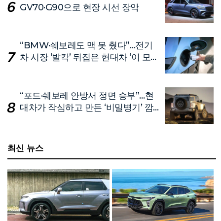
GV70·G90으로 현장 시선 장악
“BMW·쉐보레도 맥 못 췄다”…전기
차 시장 ‘발칵’ 뒤집은 현대차 ‘이 모
델’
“포드·쉐보레 안방서 정면 승부”…현
대차가 작심하고 만든 ‘비밀병기’ 깜
짝 공개
최신 뉴스