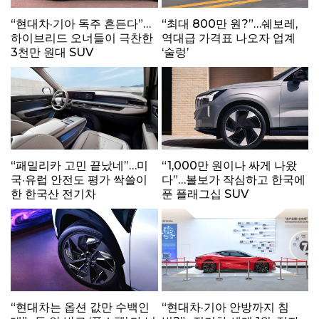
“현대차·기아 독주 흔든다”…
“최대 800만 원?”…쉐보레,
하이브리드 오너들이 극찬한
역대급 가격표 나오자 업계
3천만 원대 SUV
‘술렁’
“패밀리카 고민 끝났네”…미
“1,000만 원이나 싸게 나왔
국·유럽 안전도 평가 싹쓸이
다”…볼보가 작심하고 한국에
한 한국산 전기차
푼 플래그십 SUV
“현대차는 옵션 값만 수백인
“현대차·기아 안방까지 침