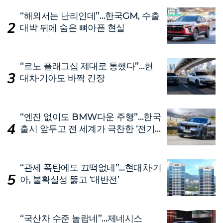
“해외서는 난리인데”…한국GM, 수출
대박 뒤에 숨은 뼈아픈 현실
“르노 플래그십 제대로 통했다”…현
대차·기아도 바짝 긴장
“엔진 없이도 BMW다운 주행”…한국
출시 앞두고 전 세계가 극찬한 ‘전기
차’
“관세 폭탄에도 끄떡없네”…현대차·기
아, 불확실성 뚫고 ‘대반전’
“국산차 수준 놀랍네”…제네시스