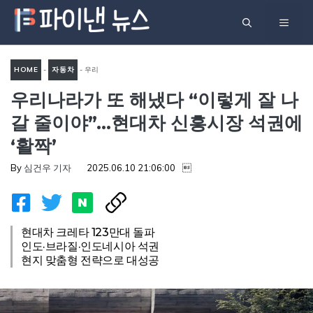
컨
메
텐
츠
뉴
로
HOME
-
자동차
-
우리
건
우리나라가 또 해냈다 “이렇게 잘 나
나라가 또 해냈다 “이렇게 잘
너
나갈 줄이야”…현대차 신흥시
갈 줄이야”…현대차 신흥시장 석권에
뛰
장 석권에 ‘활짝’
‘활짝’
기
By
심건우 기자
2025.06.10 21:06:00

현대차 크레타 123만대 돌파
인도·브라질·인도네시아 석권
현지 맞춤형 전략으로 대성공