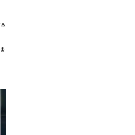
양호
 총