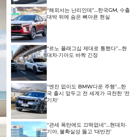
“해외서는 난리인데”…한국GM, 수출
대박 뒤에 숨은 뼈아픈 현실
“르노 플래그십 제대로 통했다”…현
대차·기아도 바짝 긴장
“엔진 없이도 BMW다운 주행”…한
국 출시 앞두고 전 세계가 극찬한 ‘전
기차’
“관세 폭탄에도 끄떡없네”…현대차·
기아, 불확실성 뚫고 ‘대반전’