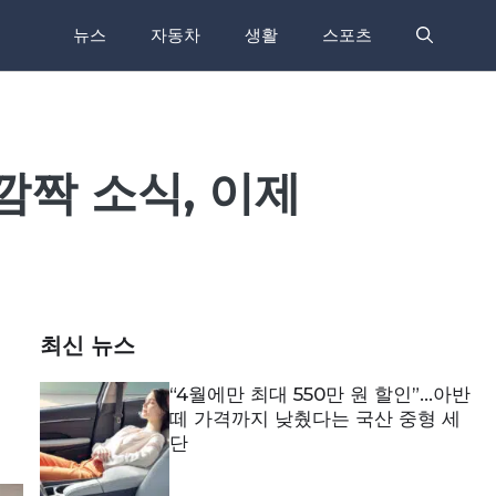
뉴스
자동차
생활
스포츠
깜짝 소식, 이제
최신 뉴스
“4월에만 최대 550만 원 할인”…아반
떼 가격까지 낮췄다는 국산 중형 세
단