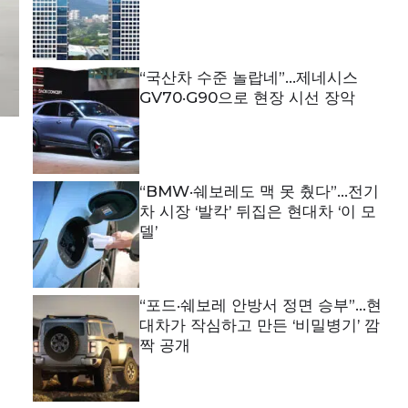
“국산차 수준 놀랍네”…제네시스
GV70·G90으로 현장 시선 장악
“BMW·쉐보레도 맥 못 췄다”…전기
차 시장 ‘발칵’ 뒤집은 현대차 ‘이 모
델’
“포드·쉐보레 안방서 정면 승부”…현
대차가 작심하고 만든 ‘비밀병기’ 깜
짝 공개