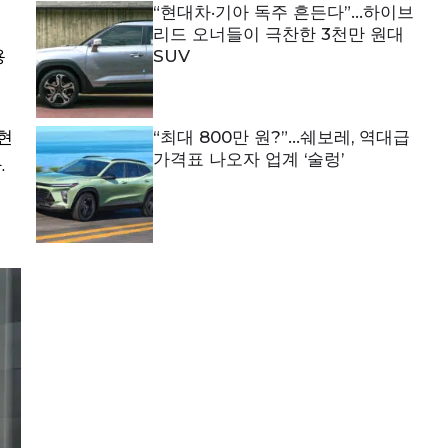
“현대차·기아 독주 흔든다”…하이브
리드 오너들이 극찬한 3천만 원대
용
SUV
현
“최대 800만 원?”…쉐보레, 역대급
가격표 나오자 업계 ‘술렁’
.