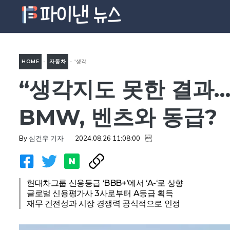
컨
텐
츠
로
HOME
-
자동차
-
“생각
건
너
“생각지도 못한 결과…
지도 못한 결과…” 현대차그룹
뛰
에 들려온 깜짝 소식, 이제
기
BMW, 벤츠와 동급?
BMW, 벤츠와 동급?
By
심건우 기자
2024.08.26 11:08:00

현대차그룹 신용등급 ‘BBB+’에서 ‘A-‘로 상향
글로벌 신용평가사 3사로부터 A등급 획득
재무 건전성과 시장 경쟁력 공식적으로 인정