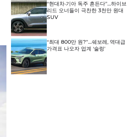
“현대차·기아 독주 흔든다”…하이브
리드 오너들이 극찬한 3천만 원대
SUV
“최대 800만 원?”…쉐보레, 역대급
가격표 나오자 업계 ‘술렁’