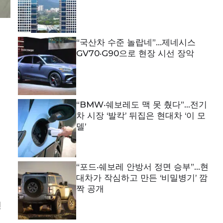
“국산차 수준 놀랍네”…제네시스
GV70·G90으로 현장 시선 장악
“BMW·쉐보레도 맥 못 췄다”…전기
차 시장 ‘발칵’ 뒤집은 현대차 ‘이 모
델’
“포드·쉐보레 안방서 정면 승부”…현
대차가 작심하고 만든 ‘비밀병기’ 깜
짝 공개
린