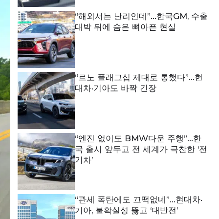
“해외서는 난리인데”…한국GM, 수출
대박 뒤에 숨은 뼈아픈 현실
“르노 플래그십 제대로 통했다”…현
대차·기아도 바짝 긴장
“엔진 없이도 BMW다운 주행”…한
국 출시 앞두고 전 세계가 극찬한 ‘전
기차’
“관세 폭탄에도 끄떡없네”…현대차·
기아, 불확실성 뚫고 ‘대반전’