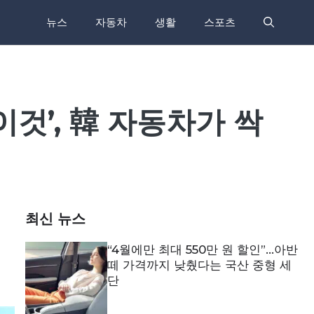
뉴스
자동차
생활
스포츠
것’, 韓 자동차가 싹
최신 뉴스
“4월에만 최대 550만 원 할인”…아반
떼 가격까지 낮췄다는 국산 중형 세
단