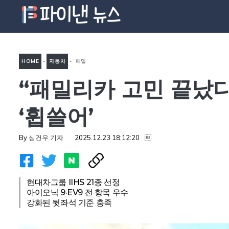
컨
텐
츠
로
HOME
-
자동차
-
“패밀
건
너
“패밀리카 고민 끝났다
리카 고민 끝났다”…까다롭기
뛰
로 유명한 ‘이것’, 韓 자동차가
기
‘휩쓸어’
싹 ‘휩쓸어’
By
심건우 기자
2025.12.23 18:12:20

현대차그룹 IIHS 21종 선정
아이오닉 9·EV9 전 항목 우수
강화된 뒷좌석 기준 충족