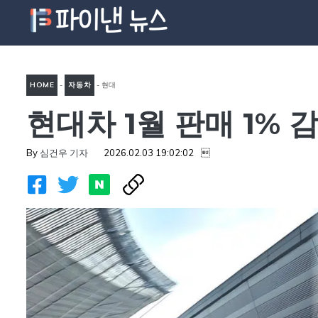
컨
텐
츠
로
HOME
-
자동차
-
현대
건
너
현대차 1월 판매 1%
차 1월 판매 1% 감소…국내
뛰
9% 성장에도 해외 부진
기
By
심건우 기자
2026.02.03 19:02:02
