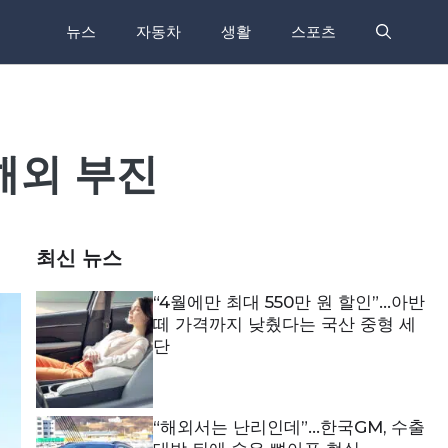
뉴스
자동차
생활
스포츠
해외 부진
최신 뉴스
“4월에만 최대 550만 원 할인”…아반
떼 가격까지 낮췄다는 국산 중형 세
단
“해외서는 난리인데”…한국GM, 수출