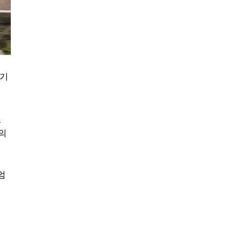
 기
였
장의
엄