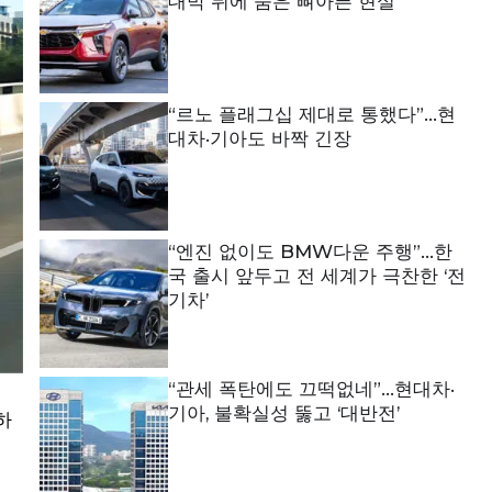
대박 뒤에 숨은 뼈아픈 현실
“르노 플래그십 제대로 통했다”…현
대차·기아도 바짝 긴장
“엔진 없이도 BMW다운 주행”…한
국 출시 앞두고 전 세계가 극찬한 ‘전
기차’
“관세 폭탄에도 끄떡없네”…현대차·
기아, 불확실성 뚫고 ‘대반전’
하