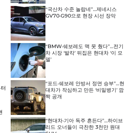
“국산차 수준 놀랍네”…제네시스
GV70·G90으로 현장 시선 장악
“BMW·쉐보레도 맥 못 췄다”…전기
차 시장 ‘발칵’ 뒤집은 현대차 ‘이 모
델’
“포드·쉐보레 안방서 정면 승부”…현
부터
대차가 작심하고 만든 ‘비밀병기’ 깜
짝 공개
현
“현대차·기아 독주 흔든다”…하이브
리드 오너들이 극찬한 3천만 원대