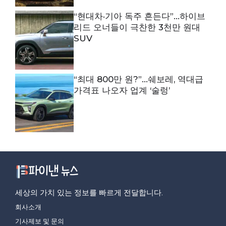
“현대차·기아 독주 흔든다”…하이브
리드 오너들이 극찬한 3천만 원대
SUV
“최대 800만 원?”…쉐보레, 역대급
가격표 나오자 업계 ‘술렁’
세상의 가치 있는 정보를 빠르게 전달합니다.
회사소개
기사제보 및 문의