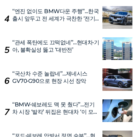
“엔진 없이도 BMW다운 주행”…한국
출시 앞두고 전 세계가 극찬한 ‘전기
차’
“관세 폭탄에도 끄떡없네”…현대차·기
아, 불확실성 뚫고 ‘대반전’
“국산차 수준 놀랍네”…제네시스
GV70·G90으로 현장 시선 장악
“BMW·쉐보레도 맥 못 췄다”…전기
차 시장 ‘발칵’ 뒤집은 현대차 ‘이 모
델’
“포드·쉐보레 안방서 정면 승부”…현