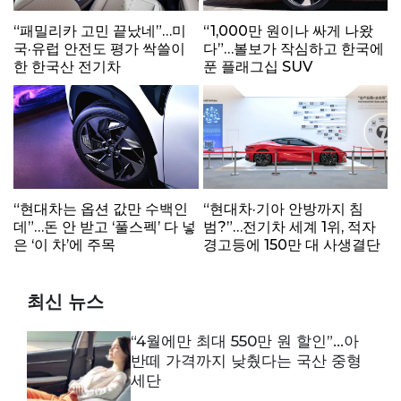
“패밀리카 고민 끝났네”…미
“1,000만 원이나 싸게 나왔
국·유럽 안전도 평가 싹쓸이
다”…볼보가 작심하고 한국에
한 한국산 전기차
푼 플래그십 SUV
“현대차는 옵션 값만 수백인
“현대차·기아 안방까지 침
데”…돈 안 받고 ‘풀스펙’ 다 넣
범?”…전기차 세계 1위, 적자
은 ‘이 차’에 주목
경고등에 150만 대 사생결단
최신 뉴스
“4월에만 최대 550만 원 할인”…아
반떼 가격까지 낮췄다는 국산 중형
세단