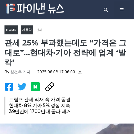
컨
메
텐
츠
뉴
로
HOME
-
자동차
-
관세
건
관세 25% 부과했는데도 “가격은 그
25% 부과했는데도 “가격은 그
너
대로”…현대차·기아 전략에 업
대로”…현대차·기아 전략에 업계 ‘발
뛰
계 ‘발칵’
칵’
기
By
심건우 기자
2025.06.08 17:06:00

트럼프 관세 악재 속 가격 동결
현대차 8% 기아 5% 성장 지속
39년만에 1700만대 돌파 쾌거