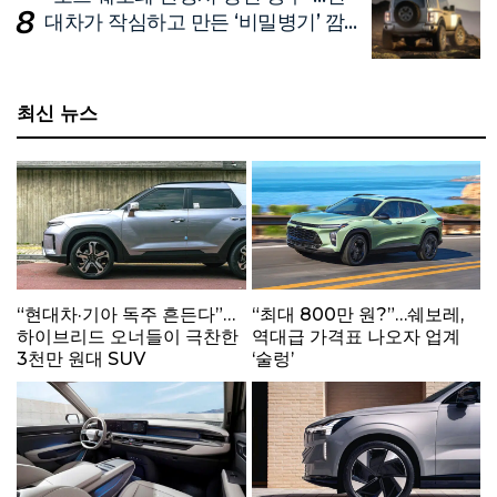
대차가 작심하고 만든 ‘비밀병기’ 깜
짝 공개
최신 뉴스
“현대차·기아 독주 흔든다”…
“최대 800만 원?”…쉐보레,
하이브리드 오너들이 극찬한
역대급 가격표 나오자 업계
3천만 원대 SUV
‘술렁’