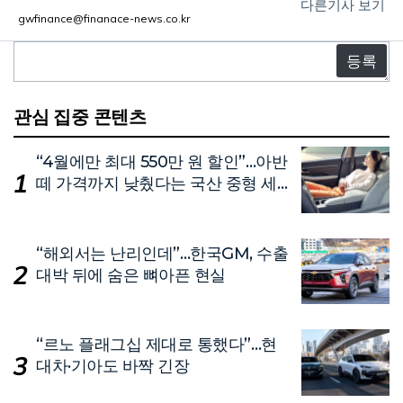
다른기사 보기
gwfinance@finanace-news.co.kr
댓
글
관심 집중 콘텐츠
“4월에만 최대 550만 원 할인”…아반
떼 가격까지 낮췄다는 국산 중형 세
단
“해외서는 난리인데”…한국GM, 수출
대박 뒤에 숨은 뼈아픈 현실
“르노 플래그십 제대로 통했다”…현
대차·기아도 바짝 긴장