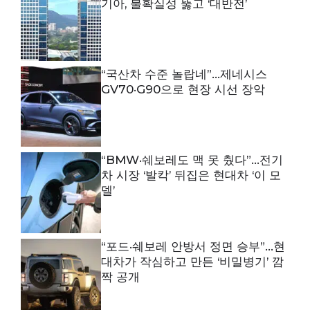
기아, 불확실성 뚫고 ‘대반전’
“국산차 수준 놀랍네”…제네시스
GV70·G90으로 현장 시선 장악
“BMW·쉐보레도 맥 못 췄다”…전기
차 시장 ‘발칵’ 뒤집은 현대차 ‘이 모
델’
“포드·쉐보레 안방서 정면 승부”…현
대차가 작심하고 만든 ‘비밀병기’ 깜
짝 공개