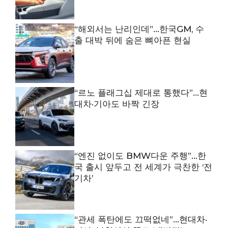
“해외서는 난리인데”…한국GM, 수
출 대박 뒤에 숨은 뼈아픈 현실
“르노 플래그십 제대로 통했다”…현
대차·기아도 바짝 긴장
“엔진 없이도 BMW다운 주행”…한
국 출시 앞두고 전 세계가 극찬한 ‘전
기차’
“관세 폭탄에도 끄떡없네”…현대차·