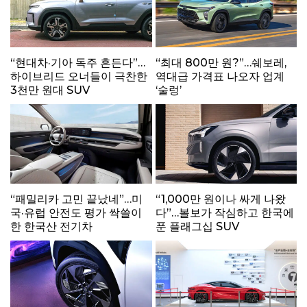
“현대차·기아 독주 흔든다”…
“최대 800만 원?”…쉐보레,
하이브리드 오너들이 극찬한
역대급 가격표 나오자 업계
3천만 원대 SUV
‘술렁’
“패밀리카 고민 끝났네”…미
“1,000만 원이나 싸게 나왔
국·유럽 안전도 평가 싹쓸이
다”…볼보가 작심하고 한국에
한 한국산 전기차
푼 플래그십 SUV