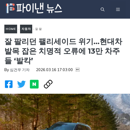
컨
메
텐
츠
뉴
로
HOME
-
자동차
-
잘 팔
건
잘 팔리던 팰리세이드 위기…현대차
리던 팰리세이드 위기…현대차
너
발목 잡은 치명적 오류에 13만
발목 잡은 치명적 오류에 13만 차주
뛰
차주들 ‘발칵’
들 ‘발칵’
기
By
심건우 기자
2026.03.16 17:03:00
