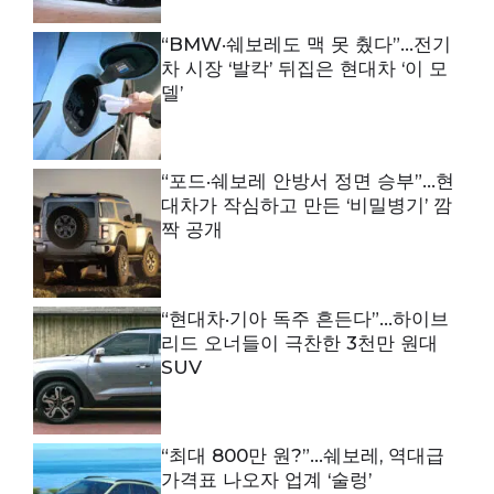
“BMW·쉐보레도 맥 못 췄다”…전기
차 시장 ‘발칵’ 뒤집은 현대차 ‘이 모
델’
“포드·쉐보레 안방서 정면 승부”…현
대차가 작심하고 만든 ‘비밀병기’ 깜
짝 공개
“현대차·기아 독주 흔든다”…하이브
리드 오너들이 극찬한 3천만 원대
SUV
“최대 800만 원?”…쉐보레, 역대급
가격표 나오자 업계 ‘술렁’