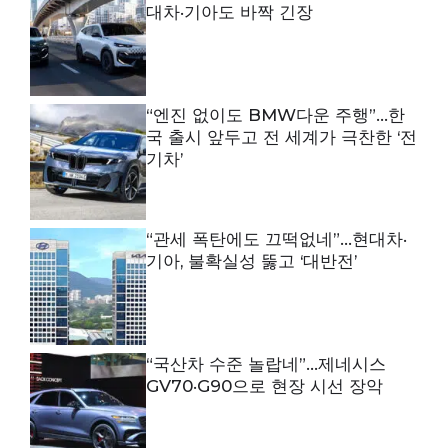
대차·기아도 바짝 긴장
“엔진 없이도 BMW다운 주행”…한
국 출시 앞두고 전 세계가 극찬한 ‘전
기차’
“관세 폭탄에도 끄떡없네”…현대차·
기아, 불확실성 뚫고 ‘대반전’
“국산차 수준 놀랍네”…제네시스
GV70·G90으로 현장 시선 장악