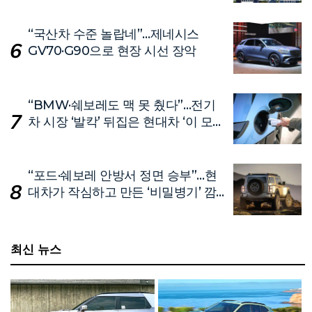
“국산차 수준 놀랍네”…제네시스
GV70·G90으로 현장 시선 장악
“BMW·쉐보레도 맥 못 췄다”…전기
차 시장 ‘발칵’ 뒤집은 현대차 ‘이 모
델’
“포드·쉐보레 안방서 정면 승부”…현
대차가 작심하고 만든 ‘비밀병기’ 깜
짝 공개
최신 뉴스