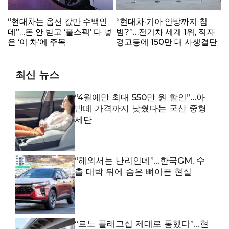
“현대차는 옵션 값만 수백인
“현대차·기아 안방까지 침
데”…돈 안 받고 ‘풀스펙’ 다 넣
범?”…전기차 세계 1위, 적자
은 ‘이 차’에 주목
경고등에 150만 대 사생결단
최신 뉴스
“4월에만 최대 550만 원 할인”…아
반떼 가격까지 낮췄다는 국산 중형
세단
“해외서는 난리인데”…한국GM, 수
출 대박 뒤에 숨은 뼈아픈 현실
“르노 플래그십 제대로 통했다”…현