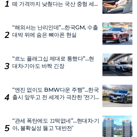
떼 가격까지 낮췄다는 국산 중형 세
단
“해외서는 난리인데”…한국GM, 수출
대박 뒤에 숨은 뼈아픈 현실
“르노 플래그십 제대로 통했다”…현
대차·기아도 바짝 긴장
“엔진 없이도 BMW다운 주행”…한국
출시 앞두고 전 세계가 극찬한 ‘전기
차’
“관세 폭탄에도 끄떡없네”…현대차·기
아, 불확실성 뚫고 ‘대반전’