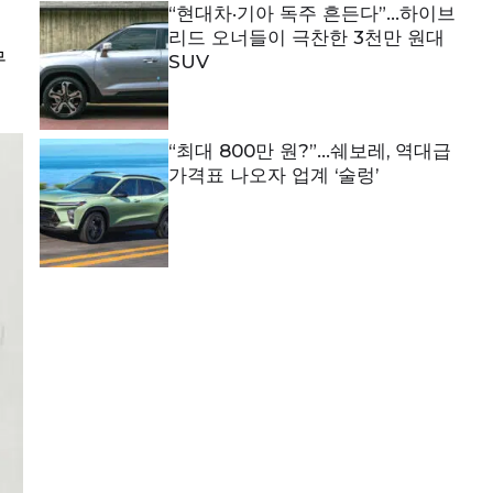
“현대차·기아 독주 흔든다”…하이브
리드 오너들이 극찬한 3천만 원대
무
SUV
“최대 800만 원?”…쉐보레, 역대급
가격표 나오자 업계 ‘술렁’