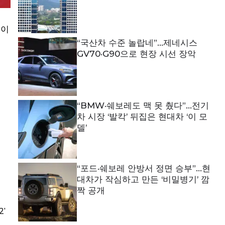
 이
“국산차 수준 놀랍네”…제네시스
GV70·G90으로 현장 시선 장악
“BMW·쉐보레도 맥 못 췄다”…전기
차 시장 ‘발칵’ 뒤집은 현대차 ‘이 모
델’
“포드·쉐보레 안방서 정면 승부”…현
대차가 작심하고 만든 ‘비밀병기’ 깜
짝 공개
’