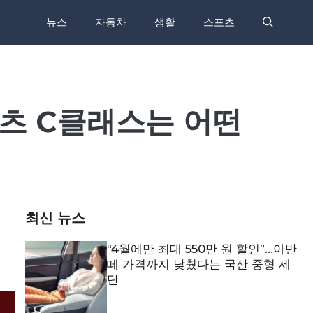
뉴스
자동차
생활
스포츠
벤츠 C클래스는 어떤
최신 뉴스
“4월에만 최대 550만 원 할인”…아반
떼 가격까지 낮췄다는 국산 중형 세
단