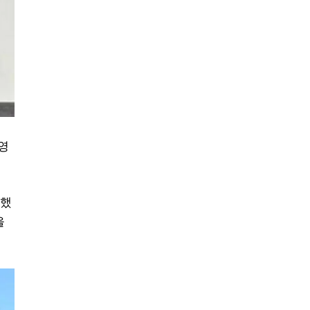
 영
 했
을