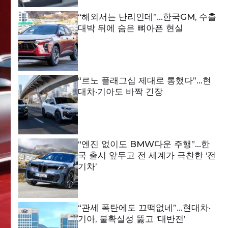
“해외서는 난리인데”…한국GM, 수출
대박 뒤에 숨은 뼈아픈 현실
“르노 플래그십 제대로 통했다”…현
대차·기아도 바짝 긴장
“엔진 없이도 BMW다운 주행”…한
국 출시 앞두고 전 세계가 극찬한 ‘전
기차’
“관세 폭탄에도 끄떡없네”…현대차·
기아, 불확실성 뚫고 ‘대반전’