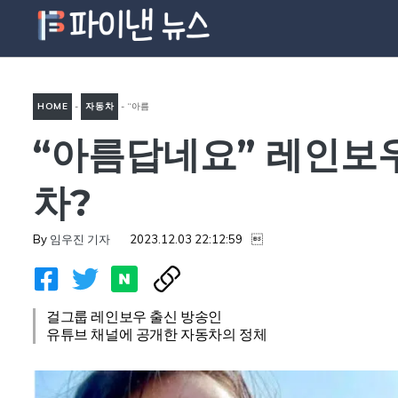
컨
텐
츠
로
HOME
-
자동차
-
“아름
건
너
“아름답네요” 레인보
답네요” 레인보우 출신 조현영
뛰
이 모는 벤츠 C클래스는 어떤
기
차?
차?
By
임우진 기자
2023.12.03 22:12:59

걸그룹 레인보우 출신 방송인
유튜브 채널에 공개한 자동차의 정체