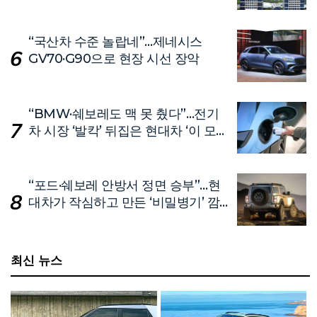
“국산차 수준 놀랍네”…제네시스
GV70·G90으로 현장 시선 장악
“BMW·쉐보레도 맥 못 췄다”…전기
차 시장 ‘발칵’ 뒤집은 현대차 ‘이 모
델’
“포드·쉐보레 안방서 정면 승부”…현
대차가 작심하고 만든 ‘비밀병기’ 깜
짝 공개
최신 뉴스