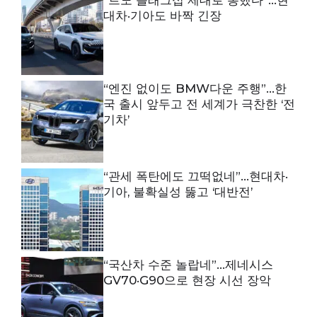
“르노 플래그십 제대로 통했다”…현
대차·기아도 바짝 긴장
“엔진 없이도 BMW다운 주행”…한
국 출시 앞두고 전 세계가 극찬한 ‘전
기차’
“관세 폭탄에도 끄떡없네”…현대차·
기아, 불확실성 뚫고 ‘대반전’
“국산차 수준 놀랍네”…제네시스
GV70·G90으로 현장 시선 장악