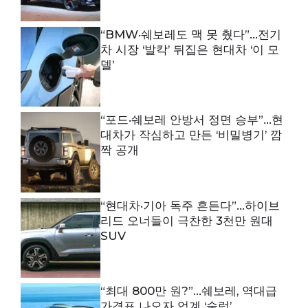
“BMW·쉐보레도 맥 못 췄다”…전기
차 시장 ‘발칵’ 뒤집은 현대차 ‘이 모
델’
“포드·쉐보레 안방서 정면 승부”…현
대차가 작심하고 만든 ‘비밀병기’ 깜
짝 공개
“현대차·기아 독주 흔든다”…하이브
리드 오너들이 극찬한 3천만 원대
SUV
“최대 800만 원?”…쉐보레, 역대급
가격표 나오자 업계 ‘술렁’