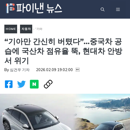
컨
메
텐
츠
뉴
로
HOME
-
자동차
-
“기아
건
“기아만 간신히 버텼다”…중국차 공
만 간신히 버텼다”…중국차 공
너
습에 국산차 점유율 뚝, 현대
습에 국산차 점유율 뚝, 현대차 안방
뛰
차 안방서 위기
서 위기
기
By
심건우 기자
2026.02.09 19:02:00
