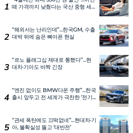
떼 가격까지 낮췄다는 국산 중형 세
단
“해외서는 난리인데”…한국GM, 수출
대박 뒤에 숨은 뼈아픈 현실
“르노 플래그십 제대로 통했다”…현
대차·기아도 바짝 긴장
“엔진 없이도 BMW다운 주행”…한국
출시 앞두고 전 세계가 극찬한 ‘전기
차’
“관세 폭탄에도 끄떡없네”…현대차·기
아, 불확실성 뚫고 ‘대반전’