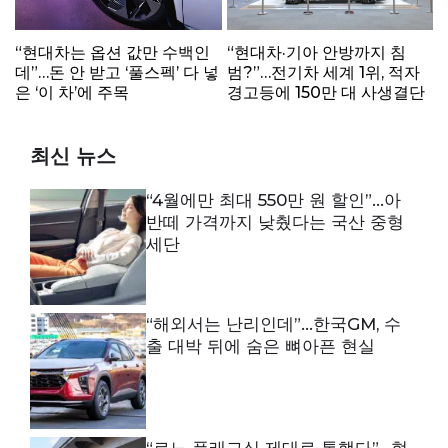
“현대차는 옵션 값만 수백인
“현대차·기아 안방까지 침
데”…돈 안 받고 ‘풀스펙’ 다 넣
범?”…전기차 세계 1위, 적자
은 ‘이 차’에 주목
경고등에 150만 대 사생결단
최신 뉴스
“4월에만 최대 550만 원 할인”…아
반떼 가격까지 낮췄다는 국산 중형
세단
“해외서는 난리인데”…한국GM, 수
출 대박 뒤에 숨은 뼈아픈 현실