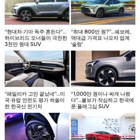
“현대차·기아 독주 흔든다”…
“최대 800만 원?”…쉐보레,
하이브리드 오너들이 극찬한
역대급 가격표 나오자 업계
3천만 원대 SUV
‘술렁’
“패밀리카 고민 끝났네”…미
“1,000만 원이나 싸게 나왔
국·유럽 안전도 평가 싹쓸이
다”…볼보가 작심하고 한국에
한 한국산 전기차
푼 플래그십 SUV