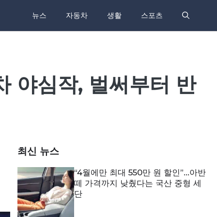
뉴스
자동차
생활
스포츠
차 야심작, 벌써부터 반
최신 뉴스
“4월에만 최대 550만 원 할인”…아반
떼 가격까지 낮췄다는 국산 중형 세
단