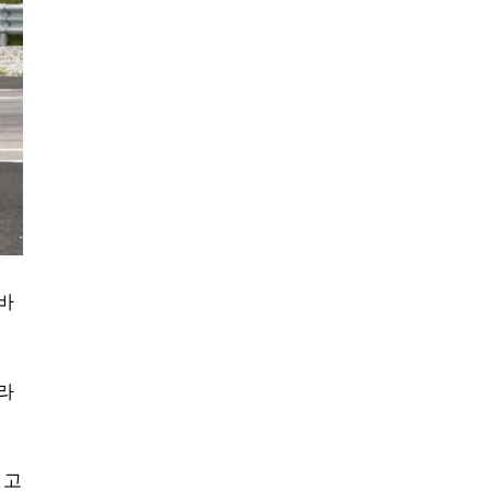
 바
라
 고