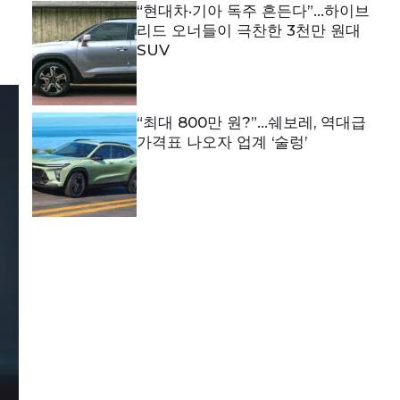
“현대차·기아 독주 흔든다”…하이브
리드 오너들이 극찬한 3천만 원대
SUV
“최대 800만 원?”…쉐보레, 역대급
가격표 나오자 업계 ‘술렁’