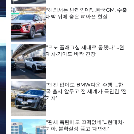
“해외서는 난리인데”…한국GM, 수출
대박 뒤에 숨은 뼈아픈 현실
“르노 플래그십 제대로 통했다”…현
대차·기아도 바짝 긴장
“엔진 없이도 BMW다운 주행”…한
국 출시 앞두고 전 세계가 극찬한 ‘전
기차’
“관세 폭탄에도 끄떡없네”…현대차·
기아, 불확실성 뚫고 ‘대반전’