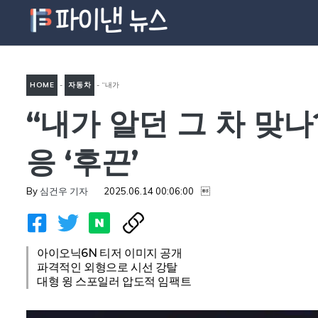
컨
텐
츠
로
HOME
-
자동차
-
“내가
건
너
“내가 알던 그 차 맞
알던 그 차 맞나?”…갑자기 등
뛰
장한 현대차 야심작, 벌써부터
기
응 ‘후끈’
반응 ‘후끈’
By
심건우 기자
2025.06.14 00:06:00

아이오닉6N 티저 이미지 공개
파격적인 외형으로 시선 강탈
대형 윙 스포일러 압도적 임팩트