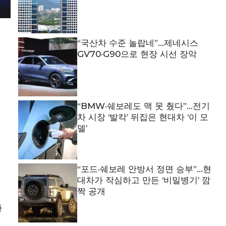
“국산차 수준 놀랍네”…제네시스
GV70·G90으로 현장 시선 장악
“BMW·쉐보레도 맥 못 췄다”…전기
차 시장 ‘발칵’ 뒤집은 현대차 ‘이 모
델’
“포드·쉐보레 안방서 정면 승부”…현
대차가 작심하고 만든 ‘비밀병기’ 깜
짝 공개
가