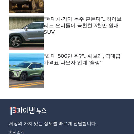
“현대차·기아 독주 흔든다”…하이브
리드 오너들이 극찬한 3천만 원대
SUV
“최대 800만 원?”…쉐보레, 역대급
가격표 나오자 업계 ‘술렁’
세상의 가치 있는 정보를 빠르게 전달합니다.
회사소개