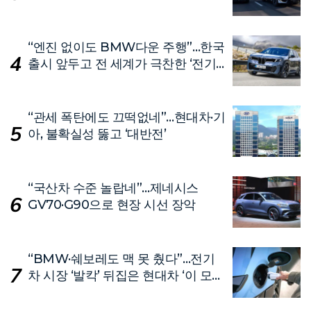
“엔진 없이도 BMW다운 주행”…한국
출시 앞두고 전 세계가 극찬한 ‘전기
차’
“관세 폭탄에도 끄떡없네”…현대차·기
아, 불확실성 뚫고 ‘대반전’
“국산차 수준 놀랍네”…제네시스
GV70·G90으로 현장 시선 장악
“BMW·쉐보레도 맥 못 췄다”…전기
차 시장 ‘발칵’ 뒤집은 현대차 ‘이 모
델’