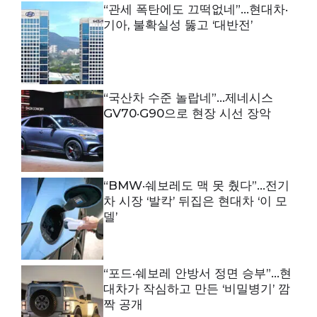
“관세 폭탄에도 끄떡없네”…현대차·
기아, 불확실성 뚫고 ‘대반전’
“국산차 수준 놀랍네”…제네시스
GV70·G90으로 현장 시선 장악
“BMW·쉐보레도 맥 못 췄다”…전기
차 시장 ‘발칵’ 뒤집은 현대차 ‘이 모
델’
“포드·쉐보레 안방서 정면 승부”…현
대차가 작심하고 만든 ‘비밀병기’ 깜
짝 공개