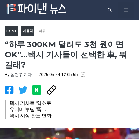
컨
메
텐
츠
뉴
로
HOME
-
자동차
-
“하루
건
“하루 300KM 달려도 3천 원이면
300km 달려도 3천 원이면
너
OK”…택시 기사들이 선택한
OK”…택시 기사들이 선택한 車, 뭐
뛰
車, 뭐길래?
길래?
기
By
심건우 기자
2025.05.24 12:05:55

택시 기사들 ‘입소문’
유지비 부담 ‘뚝’…
택시 시장 판도 변화