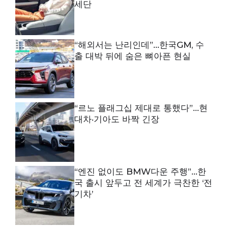
세단
“해외서는 난리인데”…한국GM, 수
출 대박 뒤에 숨은 뼈아픈 현실
“르노 플래그십 제대로 통했다”…현
대차·기아도 바짝 긴장
“엔진 없이도 BMW다운 주행”…한
국 출시 앞두고 전 세계가 극찬한 ‘전
기차’