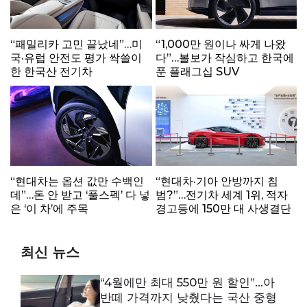
“패밀리카 고민 끝났네”…미
“1,000만 원이나 싸게 나왔
국·유럽 안전도 평가 싹쓸이
다”…볼보가 작심하고 한국에
한 한국산 전기차
푼 플래그십 SUV
“현대차는 옵션 값만 수백인
“현대차·기아 안방까지 침
데”…돈 안 받고 ‘풀스펙’ 다 넣
범?”…전기차 세계 1위, 적자
은 ‘이 차’에 주목
경고등에 150만 대 사생결단
최신 뉴스
“4월에만 최대 550만 원 할인”…아
반떼 가격까지 낮췄다는 국산 중형