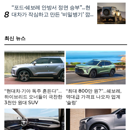
“포드·쉐보레 안방서 정면 승부”…현
대차가 작심하고 만든 ‘비밀병기’ 깜
짝 공개
최신 뉴스
“현대차·기아 독주 흔든다”…
“최대 800만 원?”…쉐보레,
하이브리드 오너들이 극찬한
역대급 가격표 나오자 업계
3천만 원대 SUV
‘술렁’