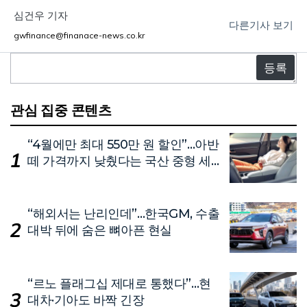
심건우 기자
다른기사 보기
gwfinance@finanace-news.co.kr
댓
글
관심 집중 콘텐츠
“4월에만 최대 550만 원 할인”…아반
떼 가격까지 낮췄다는 국산 중형 세
단
“해외서는 난리인데”…한국GM, 수출
대박 뒤에 숨은 뼈아픈 현실
“르노 플래그십 제대로 통했다”…현
대차·기아도 바짝 긴장