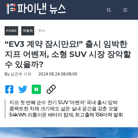
컨
메
텐
츠
뉴
로
HOME
-
자동차
-
“EV3
건
“EV3 계약 잠시만요!” 출시 임박한
계약 잠시만요!” 출시 임박한
너
지프 어벤저, 소형 SUV 시장
지프 어벤저, 소형 SUV 시장 장악할
뛰
장악할 수 있을까?
수 있을까?
기
By
심건우 기자
2024.08.24 08:08:00
지프 첫 번째 순수 전기 SUV ‘어벤저’ 국내 출시 임박
콤팩트한 차체 크기에도 넓은 실내 공간을 갖춘 모델
54kWh 리튬이온 배터리 탑재, 최고출력 156마력 발휘