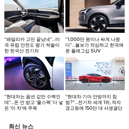
“패밀리카 고민 끝났네”…미
“1,000만 원이나 싸게 나왔
국·유럽 안전도 평가 싹쓸이
다”…볼보가 작심하고 한국에
한 한국산 전기차
푼 플래그십 SUV
“현대차는 옵션 값만 수백인
“현대차·기아 안방까지 침
데”…돈 안 받고 ‘풀스펙’ 다 넣
범?”…전기차 세계 1위, 적자
은 ‘이 차’에 주목
경고등에 150만 대 사생결단
최신 뉴스