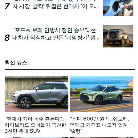
차 시장 ‘발칵’ 뒤집은 현대차 ‘이 모
델’
“포드·쉐보레 안방서 정면 승부”…현
대차가 작심하고 만든 ‘비밀병기’ 깜
짝 공개
최신 뉴스
“현대차·기아 독주 흔든다”…
“최대 800만 원?”…쉐보레,
하이브리드 오너들이 극찬한
역대급 가격표 나오자 업계
3천만 원대 SUV
‘술렁’