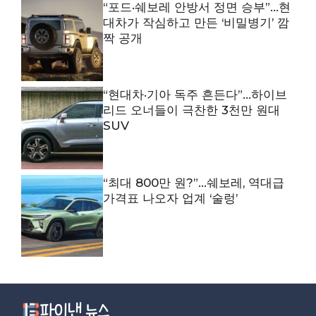
“포드·쉐보레 안방서 정면 승부”…현
대차가 작심하고 만든 ‘비밀병기’ 깜
짝 공개
“현대차·기아 독주 흔든다”…하이브
리드 오너들이 극찬한 3천만 원대
SUV
“최대 800만 원?”…쉐보레, 역대급
가격표 나오자 업계 ‘술렁’