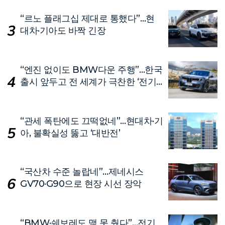
“르노 플래그십 제대로 통했다”…현
대차·기아도 바짝 긴장
“엔진 없이도 BMW다운 주행”…한국
출시 앞두고 전 세계가 극찬한 ‘전기
차’
“관세 폭탄에도 끄떡없네”…현대차·기
아, 불확실성 뚫고 ‘대반전’
“국산차 수준 놀랍네”…제네시스
GV70·G90으로 현장 시선 장악
“BMW·쉐보레도 맥 못 췄다”…전기