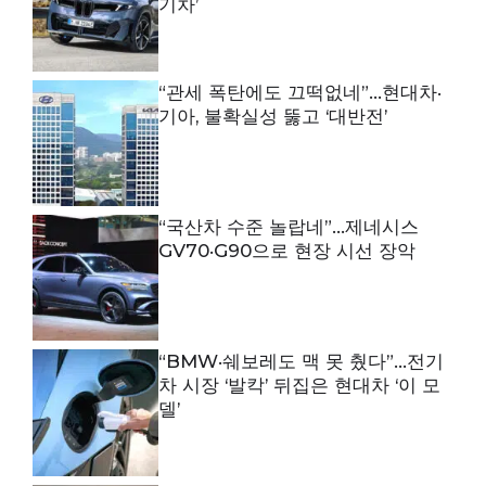
기차’
“관세 폭탄에도 끄떡없네”…현대차·
기아, 불확실성 뚫고 ‘대반전’
“국산차 수준 놀랍네”…제네시스
GV70·G90으로 현장 시선 장악
“BMW·쉐보레도 맥 못 췄다”…전기
차 시장 ‘발칵’ 뒤집은 현대차 ‘이 모
델’