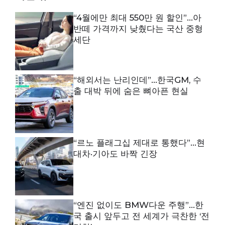
“4월에만 최대 550만 원 할인”…아
반떼 가격까지 낮췄다는 국산 중형
세단
“해외서는 난리인데”…한국GM, 수
출 대박 뒤에 숨은 뼈아픈 현실
“르노 플래그십 제대로 통했다”…현
대차·기아도 바짝 긴장
“엔진 없이도 BMW다운 주행”…한
국 출시 앞두고 전 세계가 극찬한 ‘전