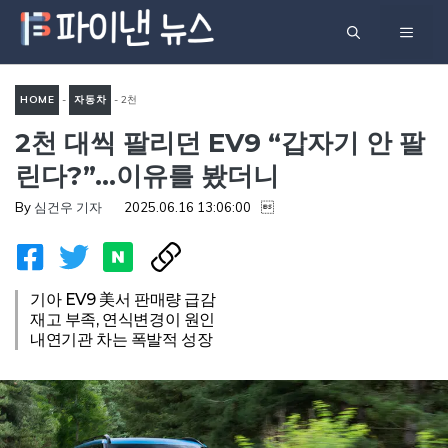
컨
메
텐
츠
뉴
로
HOME
-
자동차
-
2천
건
2천 대씩 팔리던 EV9 “갑자기 안 팔
대씩 팔리던 EV9 “갑자기 안
너
팔린다?”…이유를 봤더니
린다?”…이유를 봤더니
뛰
기
By
심건우 기자
2025.06.16 13:06:00

기아 EV9 美서 판매량 급감
재고 부족, 연식변경이 원인
내연기관 차는 폭발적 성장