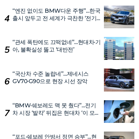
“엔진 없이도 BMW다운 주행”…한국
출시 앞두고 전 세계가 극찬한 ‘전기
차’
“관세 폭탄에도 끄떡없네”…현대차·기
아, 불확실성 뚫고 ‘대반전’
“국산차 수준 놀랍네”…제네시스
GV70·G90으로 현장 시선 장악
“BMW·쉐보레도 맥 못 췄다”…전기
차 시장 ‘발칵’ 뒤집은 현대차 ‘이 모
델’
“포드·쉐보레 안방서 정면 승부”…현