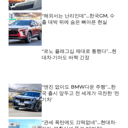
“해외서는 난리인데”…한국GM, 수
출 대박 뒤에 숨은 뼈아픈 현실
“르노 플래그십 제대로 통했다”…현
대차·기아도 바짝 긴장
“엔진 없이도 BMW다운 주행”…한
국 출시 앞두고 전 세계가 극찬한 ‘전
기차’
“관세 폭탄에도 끄떡없네”…현대차·