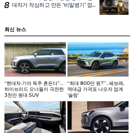
대차가 작심하고 만든 ‘비밀병기’ 깜
짝 공개
최신 뉴스
“현대차·기아 독주 흔든다”…
“최대 800만 원?”…쉐보레,
하이브리드 오너들이 극찬한
역대급 가격표 나오자 업계
3천만 원대 SUV
‘술렁’