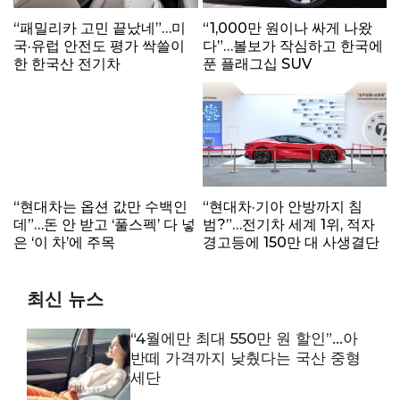
“패밀리카 고민 끝났네”…미
“1,000만 원이나 싸게 나왔
국·유럽 안전도 평가 싹쓸이
다”…볼보가 작심하고 한국에
한 한국산 전기차
푼 플래그십 SUV
“현대차·기아 안방까지 침
“현대차는 옵션 값만 수백인
범?”…전기차 세계 1위, 적자
데”…돈 안 받고 ‘풀스펙’ 다 넣
경고등에 150만 대 사생결단
은 ‘이 차’에 주목
최신 뉴스
“4월에만 최대 550만 원 할인”…아
반떼 가격까지 낮췄다는 국산 중형
세단