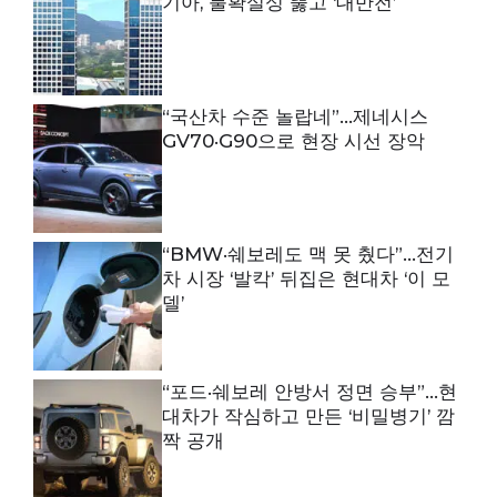
기아, 불확실성 뚫고 ‘대반전’
“국산차 수준 놀랍네”…제네시스
GV70·G90으로 현장 시선 장악
“BMW·쉐보레도 맥 못 췄다”…전기
차 시장 ‘발칵’ 뒤집은 현대차 ‘이 모
델’
“포드·쉐보레 안방서 정면 승부”…현
대차가 작심하고 만든 ‘비밀병기’ 깜
짝 공개