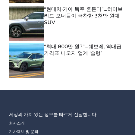
“현대차·기아 독주 흔든다”…하이브
리드 오너들이 극찬한 3천만 원대
SUV
“최대 800만 원?”…쉐보레, 역대급
가격표 나오자 업계 ‘술렁’
세상의 가치 있는 정보를 빠르게 전달합니다.
회사소개
기사제보 및 문의