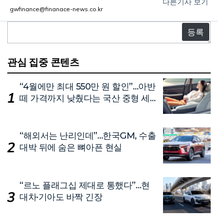
다른기사 보기
gwfinance@finanace-news.co.kr
댓
글
관심 집중 콘텐츠
“4월에만 최대 550만 원 할인”…아반
떼 가격까지 낮췄다는 국산 중형 세
단
“해외서는 난리인데”…한국GM, 수출
대박 뒤에 숨은 뼈아픈 현실
“르노 플래그십 제대로 통했다”…현
대차·기아도 바짝 긴장