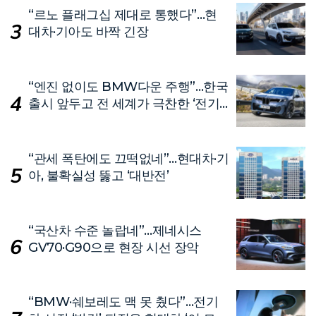
“르노 플래그십 제대로 통했다”…현
대차·기아도 바짝 긴장
“엔진 없이도 BMW다운 주행”…한국
출시 앞두고 전 세계가 극찬한 ‘전기
차’
“관세 폭탄에도 끄떡없네”…현대차·기
아, 불확실성 뚫고 ‘대반전’
“국산차 수준 놀랍네”…제네시스
GV70·G90으로 현장 시선 장악
“BMW·쉐보레도 맥 못 췄다”…전기