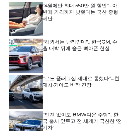
“4월에만 최대 550만 원 할인”…아
반떼 가격까지 낮췄다는 국산 중형
세단
“해외서는 난리인데”…한국GM, 수
출 대박 뒤에 숨은 뼈아픈 현실
“르노 플래그십 제대로 통했다”…현
대차·기아도 바짝 긴장
“엔진 없이도 BMW다운 주행”…한
국 출시 앞두고 전 세계가 극찬한 ‘전
기차’