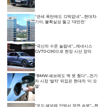
“관세 폭탄에도 끄떡없네”…현대차·
기아, 불확실성 뚫고 ‘대반전’
“국산차 수준 놀랍네”…제네시스
GV70·G90으로 현장 시선 장악
“BMW·쉐보레도 맥 못 췄다”…전기
차 시장 ‘발칵’ 뒤집은 현대차 ‘이 모
델’
“포드·쉐보레 안방서 정면 승부”…현