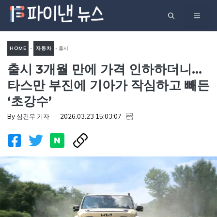
컨
메
텐
츠
뉴
로
HOME
-
자동차
-
출시
건
출시 3개월 만에 가격 인하하더니…
3개월 만에 가격 인하하더니…
너
타스만 부진에 기아가 작심하
타스만 부진에 기아가 작심하고 빼든
뛰
고 빼든 ‘초강수’
‘초강수’
기
By
심건우 기자
2026.03.23 15:03:07
