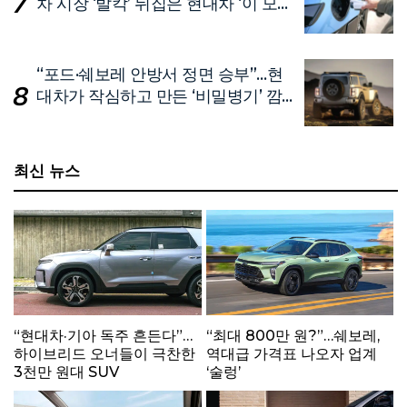
차 시장 ‘발칵’ 뒤집은 현대차 ‘이 모
델’
“포드·쉐보레 안방서 정면 승부”…현
대차가 작심하고 만든 ‘비밀병기’ 깜
짝 공개
최신 뉴스
“현대차·기아 독주 흔든다”…
“최대 800만 원?”…쉐보레,
하이브리드 오너들이 극찬한
역대급 가격표 나오자 업계
3천만 원대 SUV
‘술렁’