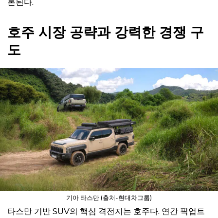
론된다.
호주 시장 공략과 강력한 경쟁 구
도
기아 타스만 (출처-현대차그룹)
타스만 기반 SUV의 핵심 격전지는 호주다. 연간 픽업트