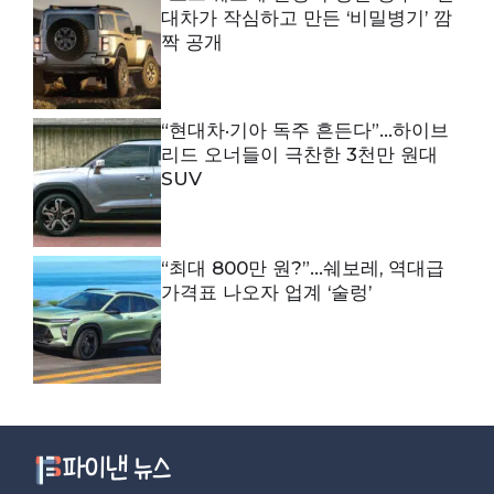
대차가 작심하고 만든 ‘비밀병기’ 깜
짝 공개
“현대차·기아 독주 흔든다”…하이브
리드 오너들이 극찬한 3천만 원대
SUV
“최대 800만 원?”…쉐보레, 역대급
가격표 나오자 업계 ‘술렁’