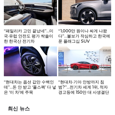
“패밀리카 고민 끝났네”…미
“1,000만 원이나 싸게 나왔
국·유럽 안전도 평가 싹쓸이
다”…볼보가 작심하고 한국에
한 한국산 전기차
푼 플래그십 SUV
“현대차는 옵션 값만 수백인
“현대차·기아 안방까지 침
데”…돈 안 받고 ‘풀스펙’ 다 넣
범?”…전기차 세계 1위, 적자
은 ‘이 차’에 주목
경고등에 150만 대 사생결단
최신 뉴스