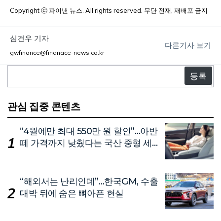
Copyright ⓒ 파이낸 뉴스. All rights reserved. 무단 전재, 재배포 금지
심건우 기자
다른기사 보기
gwfinance@finanace-news.co.kr
댓
글
관심 집중 콘텐츠
“4월에만 최대 550만 원 할인”…아반
떼 가격까지 낮췄다는 국산 중형 세
단
“해외서는 난리인데”…한국GM, 수출
대박 뒤에 숨은 뼈아픈 현실