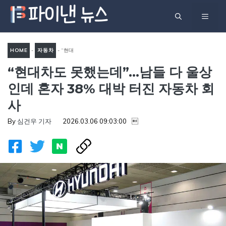
컨
메
텐
츠
뉴
로
HOME
-
자동차
-
“현대
건
“현대차도 못했는데”…남들 다 울상
차도 못했는데”…남들 다 울상
너
인데 혼자 38% 대박 터진 자
인데 혼자 38% 대박 터진 자동차 회
뛰
동차 회사
사
기
By
심건우 기자
2026.03.06 09:03:00
