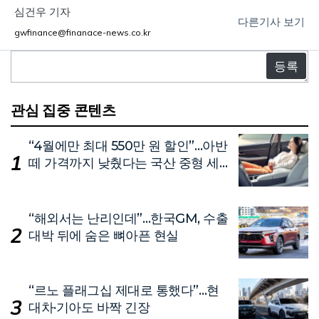
심건우 기자
다른기사 보기
gwfinance@finanace-news.co.kr
댓
글
관심 집중 콘텐츠
“4월에만 최대 550만 원 할인”…아반
떼 가격까지 낮췄다는 국산 중형 세
단
“해외서는 난리인데”…한국GM, 수출
대박 뒤에 숨은 뼈아픈 현실
“르노 플래그십 제대로 통했다”…현
대차·기아도 바짝 긴장