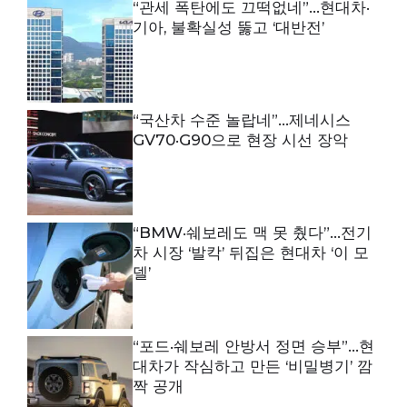
“관세 폭탄에도 끄떡없네”…현대차·
기아, 불확실성 뚫고 ‘대반전’
“국산차 수준 놀랍네”…제네시스
GV70·G90으로 현장 시선 장악
“BMW·쉐보레도 맥 못 췄다”…전기
차 시장 ‘발칵’ 뒤집은 현대차 ‘이 모
델’
“포드·쉐보레 안방서 정면 승부”…현
대차가 작심하고 만든 ‘비밀병기’ 깜
짝 공개