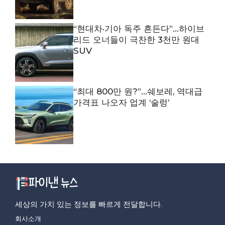
“현대차·기아 독주 흔든다”…하이브
리드 오너들이 극찬한 3천만 원대
SUV
“최대 800만 원?”…쉐보레, 역대급
가격표 나오자 업계 ‘술렁’
세상의 가치 있는 정보를 빠르게 전달합니다.
회사소개