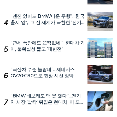
“엔진 없이도 BMW다운 주행”…한국
출시 앞두고 전 세계가 극찬한 ‘전기
차’
“관세 폭탄에도 끄떡없네”…현대차·기
아, 불확실성 뚫고 ‘대반전’
“국산차 수준 놀랍네”…제네시스
GV70·G90으로 현장 시선 장악
“BMW·쉐보레도 맥 못 췄다”…전기
차 시장 ‘발칵’ 뒤집은 현대차 ‘이 모
델’