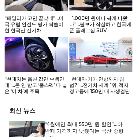
“패밀리카 고민 끝났네”…미
“1,000만 원이나 싸게 나왔
국·유럽 안전도 평가 싹쓸이
다”…볼보가 작심하고 한국에
한 한국산 전기차
푼 플래그십 SUV
“현대차는 옵션 값만 수백인
“현대차·기아 안방까지 침
데”…돈 안 받고 ‘풀스펙’ 다 넣
범?”…전기차 세계 1위, 적자
은 ‘이 차’에 주목
경고등에 150만 대 사생결단
최신 뉴스
“4월에만 최대 550만 원 할인”…아
반떼 가격까지 낮췄다는 국산 중형