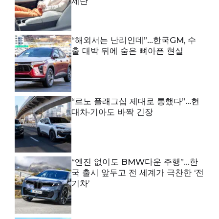
세단
“해외서는 난리인데”…한국GM, 수
출 대박 뒤에 숨은 뼈아픈 현실
“르노 플래그십 제대로 통했다”…현
대차·기아도 바짝 긴장
“엔진 없이도 BMW다운 주행”…한
국 출시 앞두고 전 세계가 극찬한 ‘전
기차’