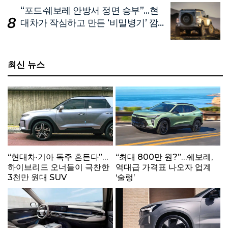
“포드·쉐보레 안방서 정면 승부”…현
대차가 작심하고 만든 ‘비밀병기’ 깜
짝 공개
최신 뉴스
“현대차·기아 독주 흔든다”…
“최대 800만 원?”…쉐보레,
하이브리드 오너들이 극찬한
역대급 가격표 나오자 업계
3천만 원대 SUV
‘술렁’