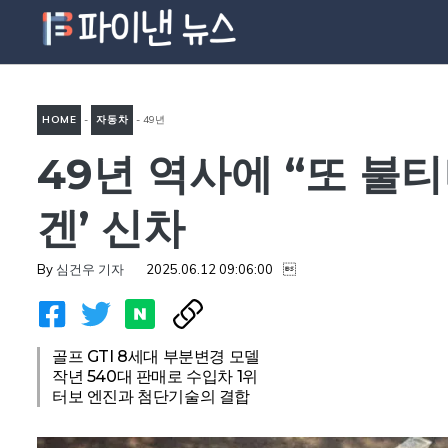
컨
텐
츠
로
HOME
-
자동차
-
49년
건
너
49년 역사에 “또 불
역사에 “또 불티나게 팔리겠
뛰
네”…한국인 취향 저격한 ‘폭스
기
겐’ 신차
바겐’ 신차
By
심건우 기자
2025.06.12 09:06:00

골프 GTI 8세대 부분변경 모델
작년 540대 판매로 수입차 1위
터보 엔진과 첨단기술의 결합