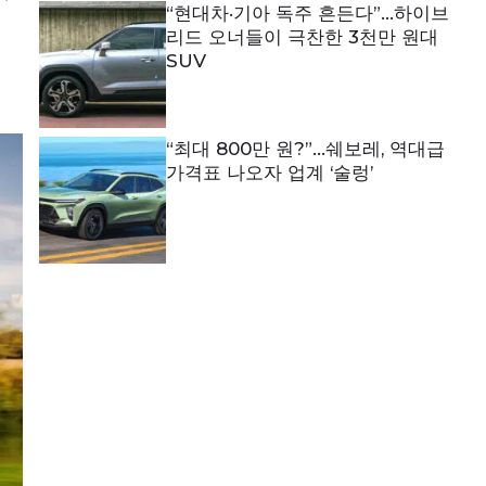
“현대차·기아 독주 흔든다”…하이브
리드 오너들이 극찬한 3천만 원대
SUV
“최대 800만 원?”…쉐보레, 역대급
가격표 나오자 업계 ‘술렁’