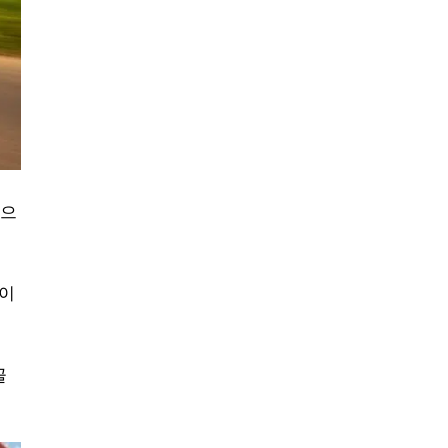
했으
명이
골