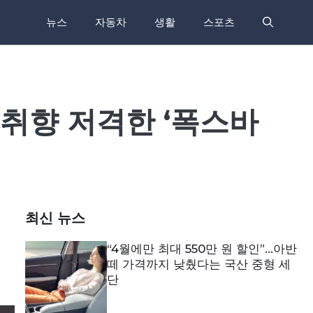
뉴스
자동차
생활
스포츠
 취향 저격한 ‘폭스바
최신 뉴스
“4월에만 최대 550만 원 할인”…아반
떼 가격까지 낮췄다는 국산 중형 세
단