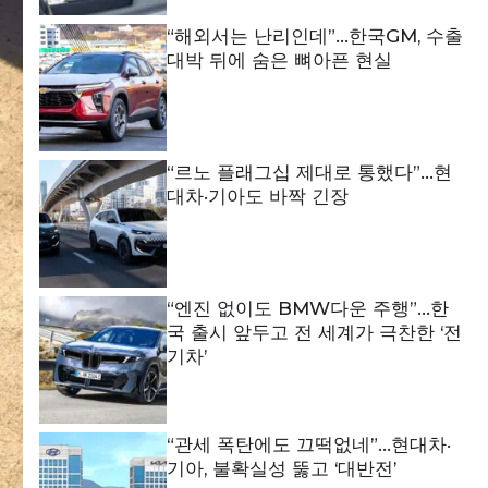
“해외서는 난리인데”…한국GM, 수출
대박 뒤에 숨은 뼈아픈 현실
“르노 플래그십 제대로 통했다”…현
대차·기아도 바짝 긴장
“엔진 없이도 BMW다운 주행”…한
국 출시 앞두고 전 세계가 극찬한 ‘전
기차’
“관세 폭탄에도 끄떡없네”…현대차·
기아, 불확실성 뚫고 ‘대반전’