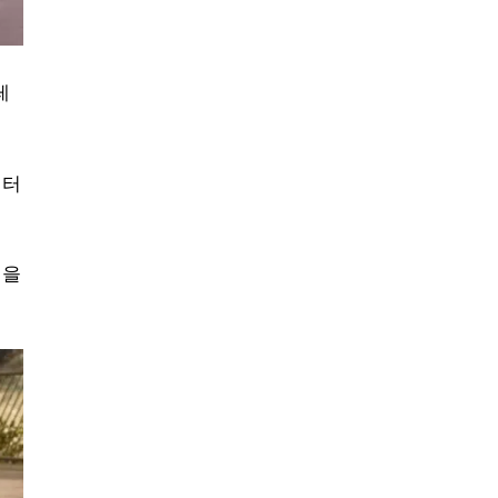
레
 터
성을