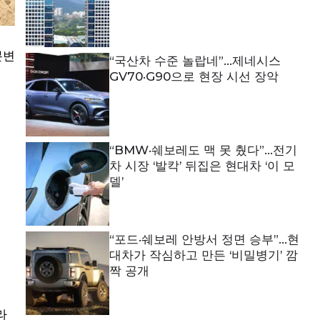
분변
“국산차 수준 놀랍네”…제네시스
GV70·G90으로 현장 시선 장악
“BMW·쉐보레도 맥 못 췄다”…전기
차 시장 ‘발칵’ 뒤집은 현대차 ‘이 모
델’
“포드·쉐보레 안방서 정면 승부”…현
대차가 작심하고 만든 ‘비밀병기’ 깜
짝 공개
라