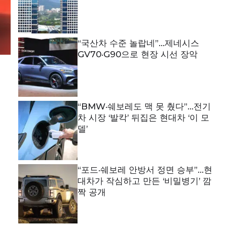
“국산차 수준 놀랍네”…제네시스
GV70·G90으로 현장 시선 장악
재
“BMW·쉐보레도 맥 못 췄다”…전기
차 시장 ‘발칵’ 뒤집은 현대차 ‘이 모
델’
“포드·쉐보레 안방서 정면 승부”…현
대차가 작심하고 만든 ‘비밀병기’ 깜
짝 공개