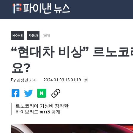
컨
텐
츠
로
HOME
-
자동차
-
“현대
건
너
“현대차 비상” 르노코
차 비상” 르노코리아 XM3 하
뛰
이브리드 출시, 가격이 저렴한
기
요?
데요?
By
김성민 기자
2024.01.03 16:01:19

르노코리아 가성비 장착한
하이브리드 xm3 공개