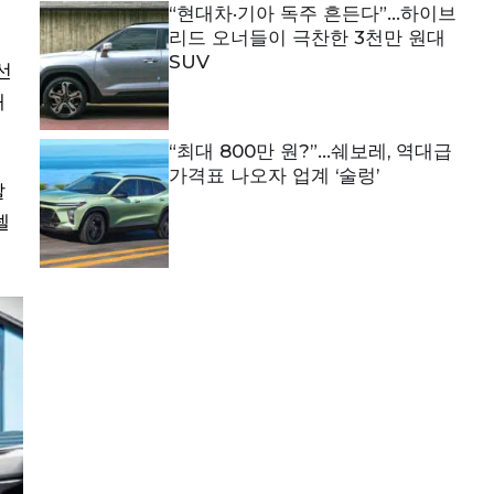
“현대차·기아 독주 흔든다”…하이브
리드 오너들이 극찬한 3천만 원대
SUV
선
매
“최대 800만 원?”…쉐보레, 역대급
가격표 나오자 업계 ‘술렁’
발
델