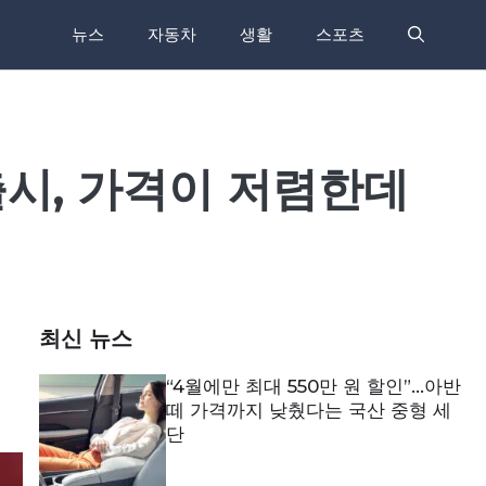
뉴스
자동차
생활
스포츠
출시, 가격이 저렴한데
최신 뉴스
“4월에만 최대 550만 원 할인”…아반
떼 가격까지 낮췄다는 국산 중형 세
단