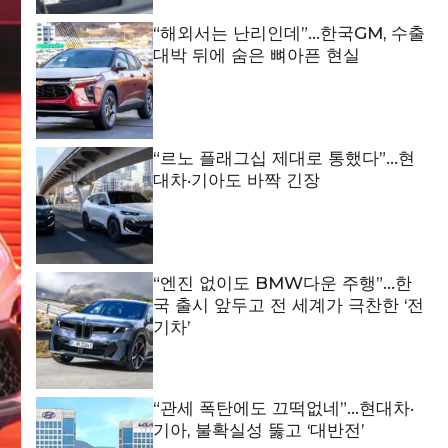
“해외서는 난리인데”…한국GM, 수출
대박 뒤에 숨은 뼈아픈 현실
“르노 플래그십 제대로 통했다”…현
대차·기아도 바짝 긴장
“엔진 없이도 BMW다운 주행”…한
국 출시 앞두고 전 세계가 극찬한 ‘전
기차’
“관세 폭탄에도 끄떡없네”…현대차·
기아, 불확실성 뚫고 ‘대반전’