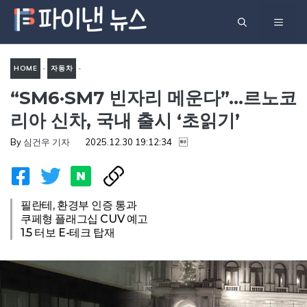
컨
메
텐
츠
뉴
로
HOME
-
자동차
-
건
“SM6·SM7 빈자리 메운다”…르노코
“SM6·SM7 빈자리 메운다”…
너
르노코리아 신차, 국내 출시
리아 신차, 국내 출시 ‘초읽기’
뛰
‘초읽기’
기
By
심건우 기자
2025.12.30 19:12:34

필란테, 환경부 인증 통과
쿠페형 플래그십 CUV 예고
1.5 터보 E-테크 탑재