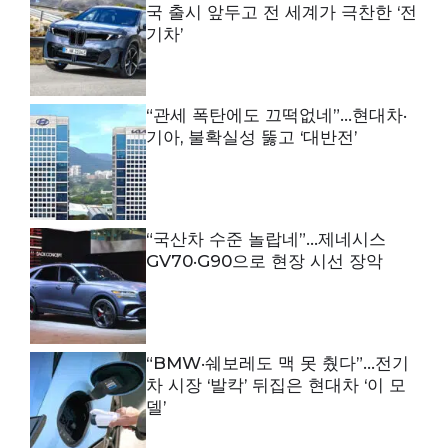
국 출시 앞두고 전 세계가 극찬한 ‘전
기차’
“관세 폭탄에도 끄떡없네”…현대차·
기아, 불확실성 뚫고 ‘대반전’
“국산차 수준 놀랍네”…제네시스
GV70·G90으로 현장 시선 장악
“BMW·쉐보레도 맥 못 췄다”…전기
차 시장 ‘발칵’ 뒤집은 현대차 ‘이 모
델’