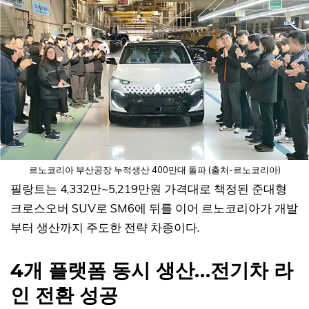
르노코리아 부산공장 누적생산 400만대 돌파 (출처-르노코리아)
필랑트는 4,332만~5,219만원 가격대로 책정된 준대형
크로스오버 SUV로 SM6에 뒤를 이어 르노코리아가 개발
부터 생산까지 주도한 전략 차종이다.
4개 플랫폼 동시 생산…전기차 라
인 전환 성공