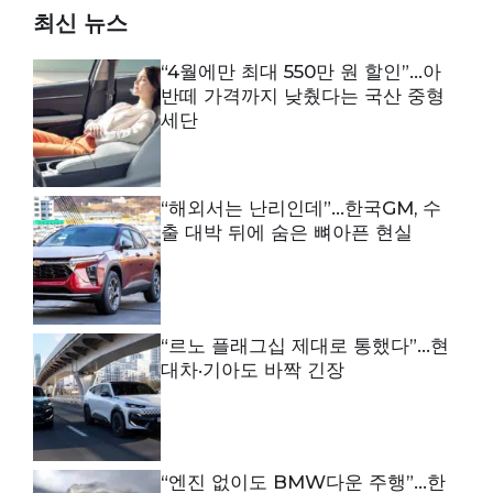
최신 뉴스
“4월에만 최대 550만 원 할인”…아
반떼 가격까지 낮췄다는 국산 중형
세단
“해외서는 난리인데”…한국GM, 수
출 대박 뒤에 숨은 뼈아픈 현실
“르노 플래그십 제대로 통했다”…현
대차·기아도 바짝 긴장
“엔진 없이도 BMW다운 주행”…한