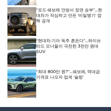
“포드·쉐보레 안방서 정면 승부”…현
대차가 작심하고 만든 ‘비밀병기’ 깜
짝 공개
“현대차·기아 독주 흔든다”…하이브
리드 오너들이 극찬한 3천만 원대
SUV
“최대 800만 원?”…쉐보레, 역대급
가격표 나오자 업계 ‘술렁’