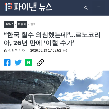
컨
메
텐
츠
뉴
로
HOME
-
자동차
-
“한국
건
“한국 철수 의심했는데”…르노코리
철수 의심했는데”…르노코리
너
아, 26년 만에 ‘이럴 수가’
아, 26년 만에 ‘이럴 수가’
뛰
기
By
심건우 기자
2026.02.19 17:02:52
