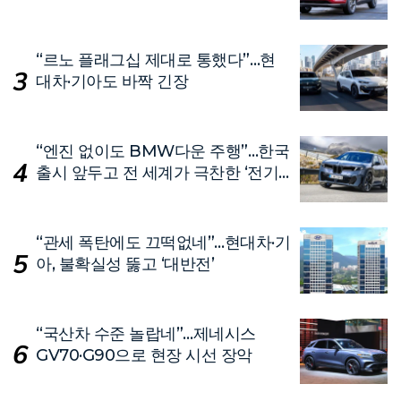
“르노 플래그십 제대로 통했다”…현
대차·기아도 바짝 긴장
“엔진 없이도 BMW다운 주행”…한국
출시 앞두고 전 세계가 극찬한 ‘전기
차’
“관세 폭탄에도 끄떡없네”…현대차·기
아, 불확실성 뚫고 ‘대반전’
“국산차 수준 놀랍네”…제네시스
GV70·G90으로 현장 시선 장악