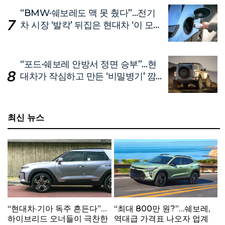
“BMW·쉐보레도 맥 못 췄다”…전기
차 시장 ‘발칵’ 뒤집은 현대차 ‘이 모
델’
“포드·쉐보레 안방서 정면 승부”…현
대차가 작심하고 만든 ‘비밀병기’ 깜
짝 공개
최신 뉴스
“현대차·기아 독주 흔든다”…
“최대 800만 원?”…쉐보레,
하이브리드 오너들이 극찬한
역대급 가격표 나오자 업계