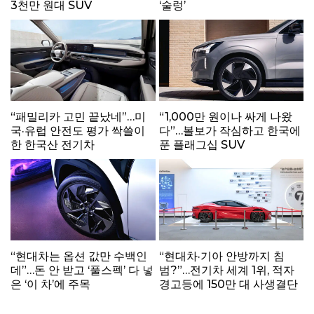
3천만 원대 SUV
‘술렁’
“패밀리카 고민 끝났네”…미
“1,000만 원이나 싸게 나왔
국·유럽 안전도 평가 싹쓸이
다”…볼보가 작심하고 한국에
한 한국산 전기차
푼 플래그십 SUV
“현대차는 옵션 값만 수백인
“현대차·기아 안방까지 침
데”…돈 안 받고 ‘풀스펙’ 다 넣
범?”…전기차 세계 1위, 적자
은 ‘이 차’에 주목
경고등에 150만 대 사생결단