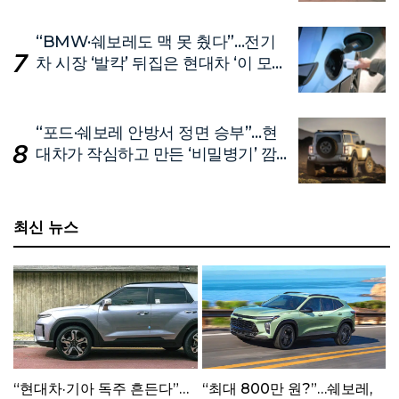
“BMW·쉐보레도 맥 못 췄다”…전기
차 시장 ‘발칵’ 뒤집은 현대차 ‘이 모
델’
“포드·쉐보레 안방서 정면 승부”…현
대차가 작심하고 만든 ‘비밀병기’ 깜
짝 공개
최신 뉴스
“현대차·기아 독주 흔든다”…
“최대 800만 원?”…쉐보레,