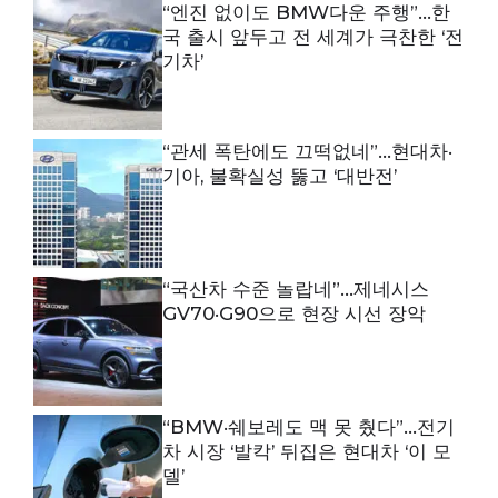
“엔진 없이도 BMW다운 주행”…한
국 출시 앞두고 전 세계가 극찬한 ‘전
기차’
“관세 폭탄에도 끄떡없네”…현대차·
기아, 불확실성 뚫고 ‘대반전’
“국산차 수준 놀랍네”…제네시스
GV70·G90으로 현장 시선 장악
“BMW·쉐보레도 맥 못 췄다”…전기
차 시장 ‘발칵’ 뒤집은 현대차 ‘이 모
델’