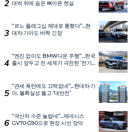
대박 뒤에 숨은 뼈아픈 현실
“르노 플래그십 제대로 통했다”…현
대차·기아도 바짝 긴장
“엔진 없이도 BMW다운 주행”…한국
출시 앞두고 전 세계가 극찬한 ‘전기
차’
“관세 폭탄에도 끄떡없네”…현대차·기
아, 불확실성 뚫고 ‘대반전’
“국산차 수준 놀랍네”…제네시스
GV70·G90으로 현장 시선 장악