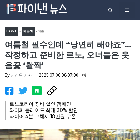
컨
메
텐
츠
뉴
로
HOME
-
자동차
-
여름
건
여름철 필수인데 “당연히 해야죠”…
철 필수인데 “당연히 해야
너
죠”…작정하고 준비한 르노, 오
작정하고 준비한 르노, 오너들은 웃
뛰
너들은 웃음꽃 ‘활짝’
음꽃 ‘활짝’
기
By
심건우 기자
2025.07.06 08:07:00

르노코리아 정비 할인 캠페인
와이퍼 블레이드 최대 20% 할인
타이어 4본 교체시 10만원 쿠폰