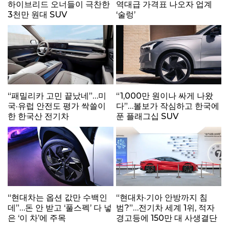
하이브리드 오너들이 극찬한
역대급 가격표 나오자 업계
3천만 원대 SUV
‘술렁’
“패밀리카 고민 끝났네”…미
“1,000만 원이나 싸게 나왔
국·유럽 안전도 평가 싹쓸이
다”…볼보가 작심하고 한국에
한 한국산 전기차
푼 플래그십 SUV
“현대차는 옵션 값만 수백인
“현대차·기아 안방까지 침
데”…돈 안 받고 ‘풀스펙’ 다 넣
범?”…전기차 세계 1위, 적자
은 ‘이 차’에 주목
경고등에 150만 대 사생결단