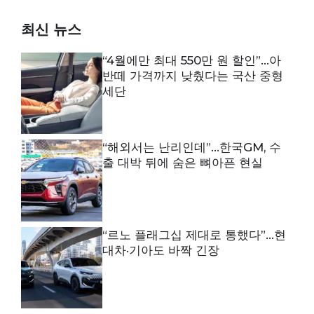
최신 뉴스
“4월에만 최대 550만 원 할인”…아
반떼 가격까지 낮췄다는 국산 중형
세단
“해외서는 난리인데”…한국GM, 수
출 대박 뒤에 숨은 뼈아픈 현실
“르노 플래그십 제대로 통했다”…현
대차·기아도 바짝 긴장