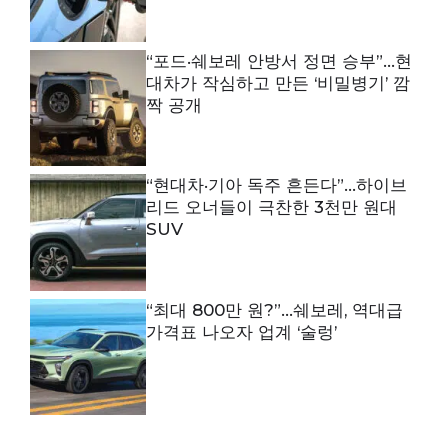
“포드·쉐보레 안방서 정면 승부”…현
대차가 작심하고 만든 ‘비밀병기’ 깜
짝 공개
“현대차·기아 독주 흔든다”…하이브
리드 오너들이 극찬한 3천만 원대
SUV
“최대 800만 원?”…쉐보레, 역대급
가격표 나오자 업계 ‘술렁’