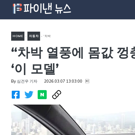
컨
텐
츠
로
HOME
-
자동차
-
“차박
건
너
“차박 열풍에 몸값 껑
열풍에 몸값 껑충”…넓은 공간
뛰
때문에 아빠들이 눈독 들이는
기
‘이 모델’
‘이 모델’
By
심건우 기자
2026.03.07 13:03:00
