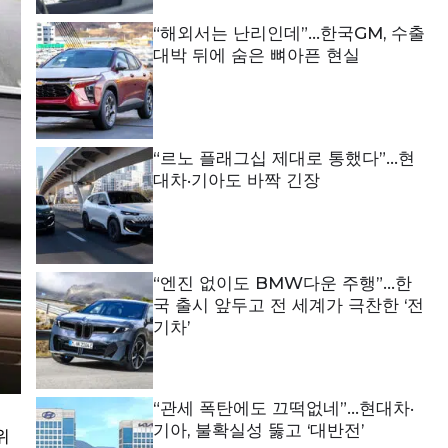
“해외서는 난리인데”…한국GM, 수출
대박 뒤에 숨은 뼈아픈 현실
“르노 플래그십 제대로 통했다”…현
대차·기아도 바짝 긴장
“엔진 없이도 BMW다운 주행”…한
국 출시 앞두고 전 세계가 극찬한 ‘전
기차’
“관세 폭탄에도 끄떡없네”…현대차·
기아, 불확실성 뚫고 ‘대반전’
위