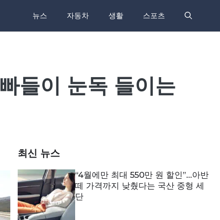
뉴스
자동차
생활
스포츠
아빠들이 눈독 들이는
최신 뉴스
“4월에만 최대 550만 원 할인”…아반
떼 가격까지 낮췄다는 국산 중형 세
단