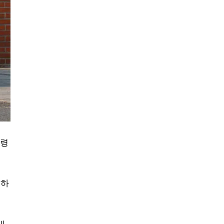
연령
렷하
대