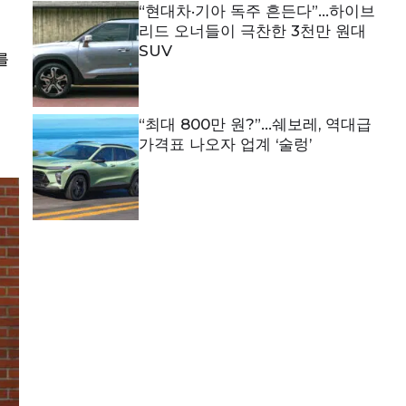
“현대차·기아 독주 흔든다”…하이브
리드 오너들이 극찬한 3천만 원대
SUV
를
“최대 800만 원?”…쉐보레, 역대급
가격표 나오자 업계 ‘술렁’