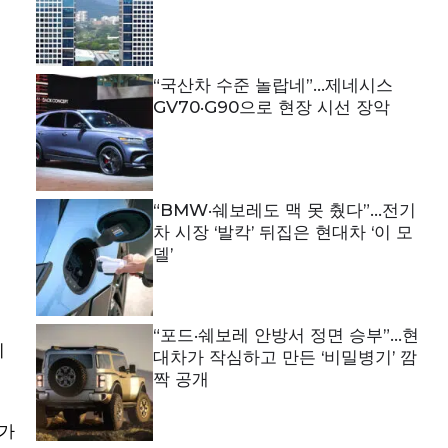
“국산차 수준 놀랍네”…제네시스
GV70·G90으로 현장 시선 장악
“BMW·쉐보레도 맥 못 췄다”…전기
차 시장 ‘발칵’ 뒤집은 현대차 ‘이 모
델’
“포드·쉐보레 안방서 정면 승부”…현
리
대차가 작심하고 만든 ‘비밀병기’ 깜
짝 공개
스가