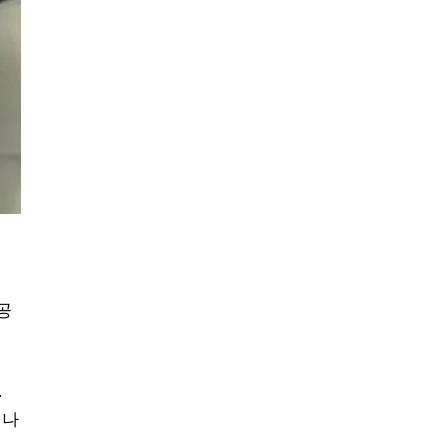
공
.
 나