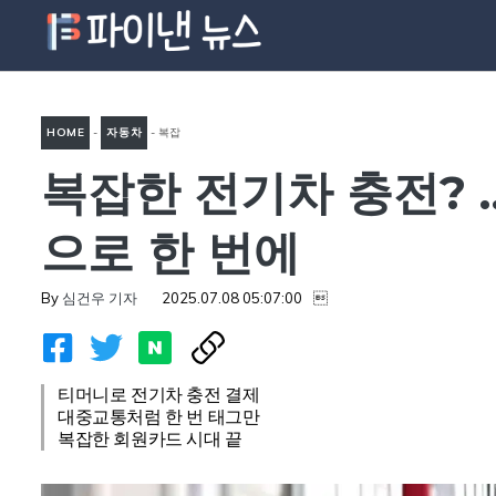
컨
텐
츠
로
HOME
-
자동차
-
복잡
건
너
복잡한 전기차 충전? 
한 전기차 충전? … 서울 전기
뛰
차 충전, 티머니 앱 연동 결제
기
으로 한 번에
방법으로 한 번에
By
심건우 기자
2025.07.08 05:07:00

티머니로 전기차 충전 결제
대중교통처럼 한 번 태그만
복잡한 회원카드 시대 끝