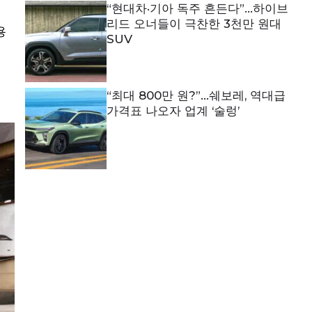
“현대차·기아 독주 흔든다”…하이브
리드 오너들이 극찬한 3천만 원대
용
SUV
“최대 800만 원?”…쉐보레, 역대급
가격표 나오자 업계 ‘술렁’