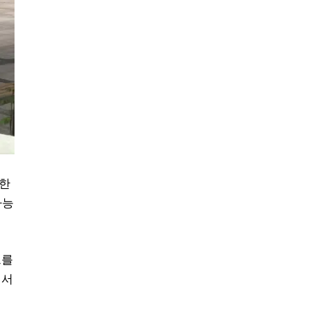
잡한
가능
드를
에서