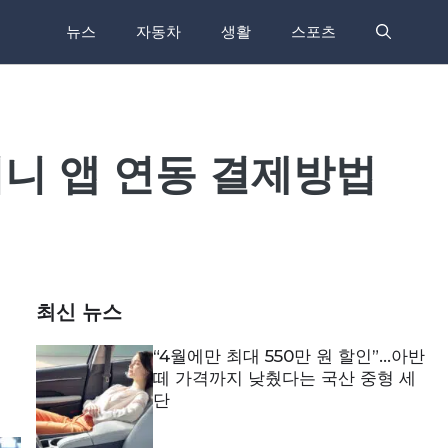
뉴스
자동차
생활
스포츠
머니 앱 연동 결제방법
최신 뉴스
“4월에만 최대 550만 원 할인”…아반
떼 가격까지 낮췄다는 국산 중형 세
단