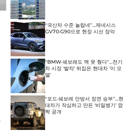
“국산차 수준 놀랍네”…제네시스
GV70·G90으로 현장 시선 장악
“BMW·쉐보레도 맥 못 췄다”…전기
차 시장 ‘발칵’ 뒤집은 현대차 ‘이 모
델’
“포드·쉐보레 안방서 정면 승부”…현
대차가 작심하고 만든 ‘비밀병기’ 깜
짝 공개
한