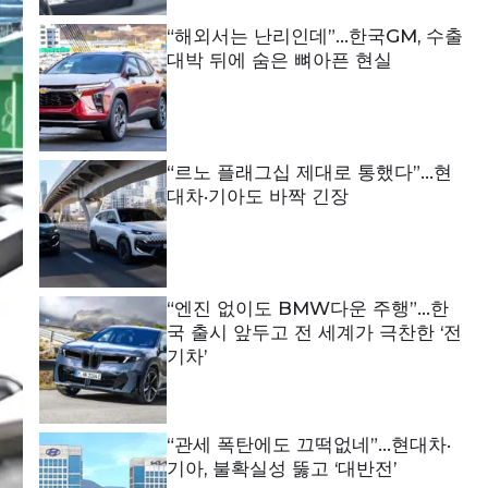
“해외서는 난리인데”…한국GM, 수출
대박 뒤에 숨은 뼈아픈 현실
“르노 플래그십 제대로 통했다”…현
대차·기아도 바짝 긴장
“엔진 없이도 BMW다운 주행”…한
국 출시 앞두고 전 세계가 극찬한 ‘전
기차’
“관세 폭탄에도 끄떡없네”…현대차·
기아, 불확실성 뚫고 ‘대반전’