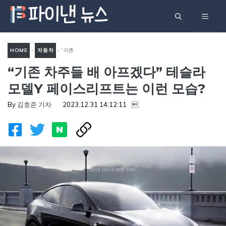
컨
메
텐
츠
뉴
로
HOME
-
자동차
-
“기존
건
“기존 차주들 배 아프겠다” 테슬라
차주들 배 아프겠다” 테슬라
너
모델Y 페이스리프트는 이런
모델Y 페이스리프트는 이런 모습?
뛰
모습?
기
By
김호준 기자
2023.12.31 14:12:11
