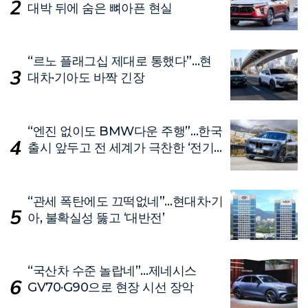
대박 뒤에 숨은 뼈아픈 현실
“르노 플래그십 제대로 통했다”…현
대차·기아도 바짝 긴장
“엔진 없이도 BMW다운 주행”…한국
출시 앞두고 전 세계가 극찬한 ‘전기
차’
“관세 폭탄에도 끄떡없네”…현대차·기
아, 불확실성 뚫고 ‘대반전’
“국산차 수준 놀랍네”…제네시스
GV70·G90으로 현장 시선 장악