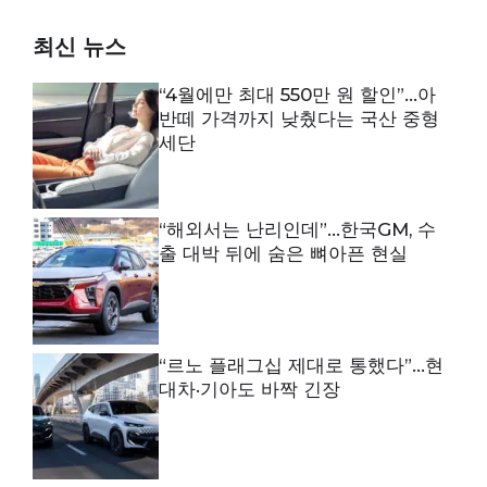
최신 뉴스
“4월에만 최대 550만 원 할인”…아
반떼 가격까지 낮췄다는 국산 중형
세단
“해외서는 난리인데”…한국GM, 수
출 대박 뒤에 숨은 뼈아픈 현실
“르노 플래그십 제대로 통했다”…현
대차·기아도 바짝 긴장