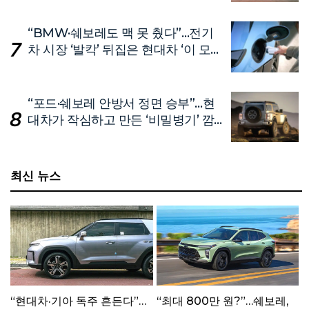
“BMW·쉐보레도 맥 못 췄다”…전기
차 시장 ‘발칵’ 뒤집은 현대차 ‘이 모
델’
“포드·쉐보레 안방서 정면 승부”…현
대차가 작심하고 만든 ‘비밀병기’ 깜
짝 공개
최신 뉴스
“현대차·기아 독주 흔든다”…
“최대 800만 원?”…쉐보레,