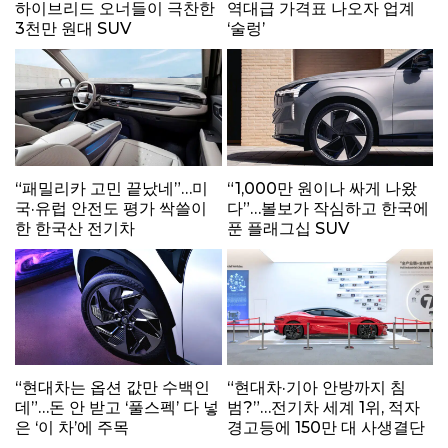
하이브리드 오너들이 극찬한
역대급 가격표 나오자 업계
3천만 원대 SUV
‘술렁’
“패밀리카 고민 끝났네”…미
“1,000만 원이나 싸게 나왔
국·유럽 안전도 평가 싹쓸이
다”…볼보가 작심하고 한국에
한 한국산 전기차
푼 플래그십 SUV
“현대차는 옵션 값만 수백인
“현대차·기아 안방까지 침
데”…돈 안 받고 ‘풀스펙’ 다 넣
범?”…전기차 세계 1위, 적자
은 ‘이 차’에 주목
경고등에 150만 대 사생결단