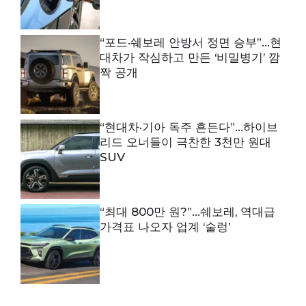
“포드·쉐보레 안방서 정면 승부”…현
대차가 작심하고 만든 ‘비밀병기’ 깜
짝 공개
“현대차·기아 독주 흔든다”…하이브
리드 오너들이 극찬한 3천만 원대
SUV
“최대 800만 원?”…쉐보레, 역대급
가격표 나오자 업계 ‘술렁’