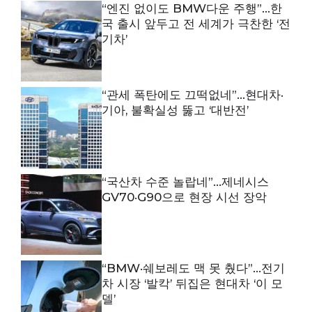
“엔진 없이도 BMW다운 주행”…한
국 출시 앞두고 전 세계가 극찬한 ‘전
기차’
“관세 폭탄에도 끄떡없네”…현대차·
기아, 불확실성 뚫고 ‘대반전’
“국산차 수준 놀랍네”…제네시스
GV70·G90으로 현장 시선 장악
“BMW·쉐보레도 맥 못 췄다”…전기
차 시장 ‘발칵’ 뒤집은 현대차 ‘이 모
델’