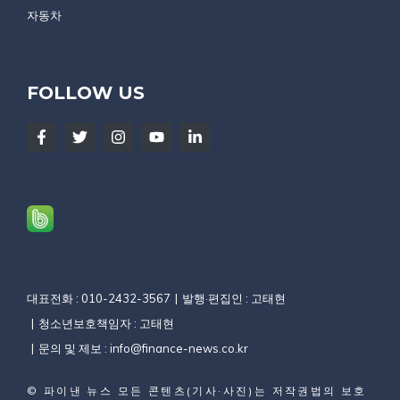
자동차
FOLLOW US
대표전화 : 010-2432-3567
발행·편집인 : 고태현
청소년보호책임자 : 고태현
문의 및 제보 :
info@finance-news.co.kr
©
파이낸 뉴스
모든 콘텐츠(기사·사진)는 저작권법의 보호