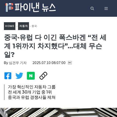
컨
메
텐
츠
뉴
로
HOME
-
자동차
-
중국·
건
중국·유럽 다 이긴 폭스바겐 “전 세
유럽 다 이긴 폭스바겐 “전 세
너
계 1위까지 차지했다”…대체
계 1위까지 차지했다”…대체 무슨
뛰
무슨 일?
일?
기
By
심건우 기자
2025.07.10 08:07:00

가장 혁신적인 자동차 그룹
전 세계 30개 기업 중 1위
중국과 유럽 경쟁사들 제쳐