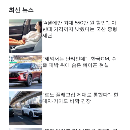
최신 뉴스
“4월에만 최대 550만 원 할인”…아
반떼 가격까지 낮췄다는 국산 중형
세단
“해외서는 난리인데”…한국GM, 수
출 대박 뒤에 숨은 뼈아픈 현실
“르노 플래그십 제대로 통했다”…현
대차·기아도 바짝 긴장