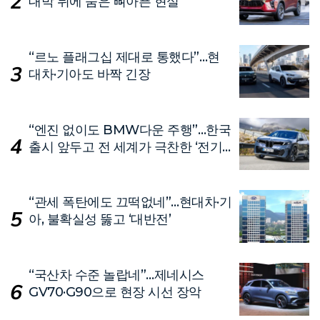
대박 뒤에 숨은 뼈아픈 현실
“르노 플래그십 제대로 통했다”…현
대차·기아도 바짝 긴장
“엔진 없이도 BMW다운 주행”…한국
출시 앞두고 전 세계가 극찬한 ‘전기
차’
“관세 폭탄에도 끄떡없네”…현대차·기
아, 불확실성 뚫고 ‘대반전’
“국산차 수준 놀랍네”…제네시스
GV70·G90으로 현장 시선 장악