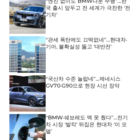
“엔진 없이도 BMW다운 주행”…한
국 출시 앞두고 전 세계가 극찬한 ‘전
기차’
“관세 폭탄에도 끄떡없네”…현대차·
기아, 불확실성 뚫고 ‘대반전’
“국산차 수준 놀랍네”…제네시스
GV70·G90으로 현장 시선 장악
“BMW·쉐보레도 맥 못 췄다”…전기
차 시장 ‘발칵’ 뒤집은 현대차 ‘이 모
델’