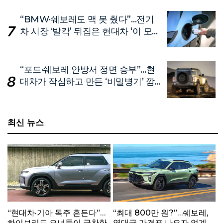
“BMW·쉐보레도 맥 못 췄다”…전기
차 시장 ‘발칵’ 뒤집은 현대차 ‘이 모
델’
“포드·쉐보레 안방서 정면 승부”…현
대차가 작심하고 만든 ‘비밀병기’ 깜
짝 공개
최신 뉴스
“현대차·기아 독주 흔든다”…
“최대 800만 원?”…쉐보레,
하이브리드 오너들이 극찬한
역대급 가격표 나오자 업계