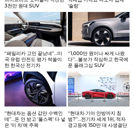
3천만 원대 SUV
‘술렁’
“패밀리카 고민 끝났네”…미
“1,000만 원이나 싸게 나왔
국·유럽 안전도 평가 싹쓸이
다”…볼보가 작심하고 한국에
한 한국산 전기차
푼 플래그십 SUV
“현대차는 옵션 값만 수백인
“현대차·기아 안방까지 침
데”…돈 안 받고 ‘풀스펙’ 다 넣
범?”…전기차 세계 1위, 적자
은 ‘이 차’에 주목
경고등에 150만 대 사생결단