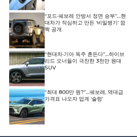
“포드·쉐보레 안방서 정면 승부”…현
대차가 작심하고 만든 ‘비밀병기’ 깜
짝 공개
“현대차·기아 독주 흔든다”…하이브
리드 오너들이 극찬한 3천만 원대
SUV
“최대 800만 원?”…쉐보레, 역대급
가격표 나오자 업계 ‘술렁’