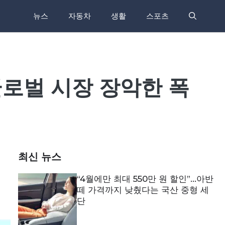
뉴스
자동차
생활
스포츠
…글로벌 시장 장악한 폭
최신 뉴스
“4월에만 최대 550만 원 할인”…아반
떼 가격까지 낮췄다는 국산 중형 세
단