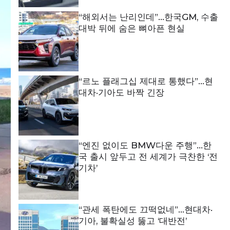
“해외서는 난리인데”…한국GM, 수출
대박 뒤에 숨은 뼈아픈 현실
“르노 플래그십 제대로 통했다”…현
대차·기아도 바짝 긴장
“엔진 없이도 BMW다운 주행”…한
국 출시 앞두고 전 세계가 극찬한 ‘전
기차’
“관세 폭탄에도 끄떡없네”…현대차·
기아, 불확실성 뚫고 ‘대반전’