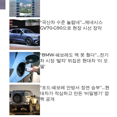
“국산차 수준 놀랍네”…제네시스
GV70·G90으로 현장 시선 장악
“BMW·쉐보레도 맥 못 췄다”…전기
차 시장 ‘발칵’ 뒤집은 현대차 ‘이 모
델’
“포드·쉐보레 안방서 정면 승부”…현
대차가 작심하고 만든 ‘비밀병기’ 깜
짝 공개