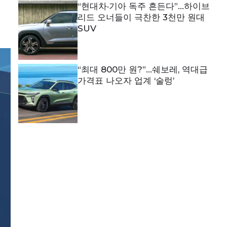
“현대차·기아 독주 흔든다”…하이브
리드 오너들이 극찬한 3천만 원대
SUV
“최대 800만 원?”…쉐보레, 역대급
가격표 나오자 업계 ‘술렁’