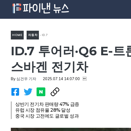
컨
텐
츠
로
HOME
-
자동차
-
ID.7
건
너
ID.7 투어러·Q6 E
투어러·Q6 e-트론 “불티나게
뛰
팔렸다”…글로벌 시장 장악한
기
스바겐 전기차
폭스바겐 전기차
By
심건우 기자
2025.07.14 14:07:00

상반기 전기차 판매량 47% 급증
유럽 시장 점유율 28% 달성
중국 시장 고전에도 글로벌 성과