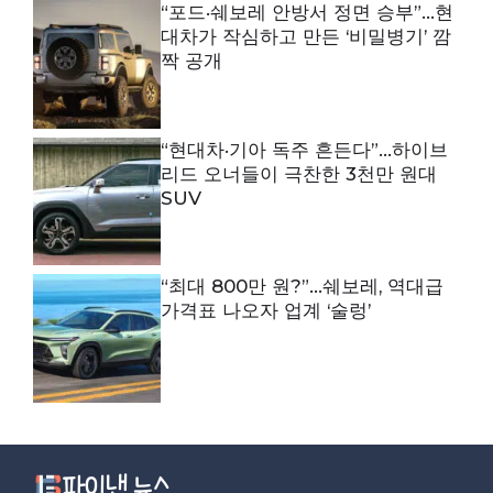
“포드·쉐보레 안방서 정면 승부”…현
대차가 작심하고 만든 ‘비밀병기’ 깜
짝 공개
“현대차·기아 독주 흔든다”…하이브
리드 오너들이 극찬한 3천만 원대
SUV
“최대 800만 원?”…쉐보레, 역대급
가격표 나오자 업계 ‘술렁’