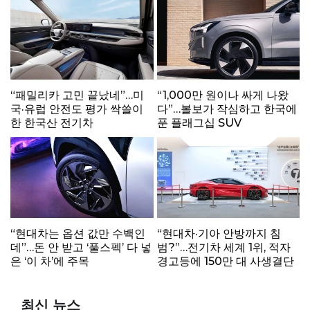
“패밀리카 고민 끝났네”…미
“1,000만 원이나 싸게 나왔
국·유럽 안전도 평가 싹쓸이
다”…볼보가 작심하고 한국에
한 한국산 전기차
푼 플래그십 SUV
“현대차는 옵션 값만 수백인
“현대차·기아 안방까지 침
데”…돈 안 받고 ‘풀스펙’ 다 넣
범?”…전기차 세계 1위, 적자
은 ‘이 차’에 주목
경고등에 150만 대 사생결단
최신 뉴스