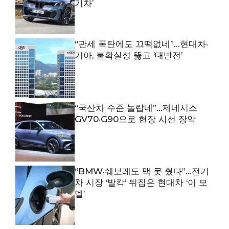
기차’
“관세 폭탄에도 끄떡없네”…현대차·
기아, 불확실성 뚫고 ‘대반전’
“국산차 수준 놀랍네”…제네시스
GV70·G90으로 현장 시선 장악
“BMW·쉐보레도 맥 못 췄다”…전기
차 시장 ‘발칵’ 뒤집은 현대차 ‘이 모
델’