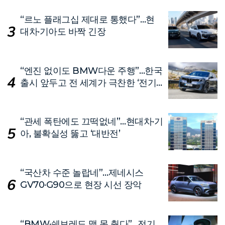
“르노 플래그십 제대로 통했다”…현
대차·기아도 바짝 긴장
“엔진 없이도 BMW다운 주행”…한국
출시 앞두고 전 세계가 극찬한 ‘전기
차’
“관세 폭탄에도 끄떡없네”…현대차·기
아, 불확실성 뚫고 ‘대반전’
“국산차 수준 놀랍네”…제네시스
GV70·G90으로 현장 시선 장악
“BMW·쉐보레도 맥 못 췄다”…전기