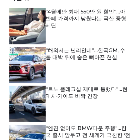
“4월에만 최대 550만 원 할인”…아
반떼 가격까지 낮췄다는 국산 중형
세단
“해외서는 난리인데”…한국GM, 수
출 대박 뒤에 숨은 뼈아픈 현실
“르노 플래그십 제대로 통했다”…현
대차·기아도 바짝 긴장
“엔진 없이도 BMW다운 주행”…한
국 출시 앞두고 전 세계가 극찬한 ‘전