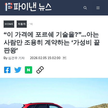
컨
메
텐
츠
뉴
로
HOME
-
자동차
-
“이
건
“이 가격에 포르쉐 기술을?”…아는
가격에 포르쉐 기술을?”…아는
너
사람만 조용히 계약하는 ‘가성
사람만 조용히 계약하는 ‘가성비 끝
뛰
비 끝판왕’
판왕’
기
By
심건우 기자
2026.02.05 15:02:00
