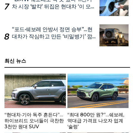
차 시장 ‘발칵’ 뒤집은 현대차 ‘이 모
델’
“포드·쉐보레 안방서 정면 승부”…현
대차가 작심하고 만든 ‘비밀병기’ 깜
짝 공개
최신 뉴스
“현대차·기아 독주 흔든다”…
“최대 800만 원?”…쉐보레,
하이브리드 오너들이 극찬한
역대급 가격표 나오자 업계
3천만 원대 SUV
‘술렁’