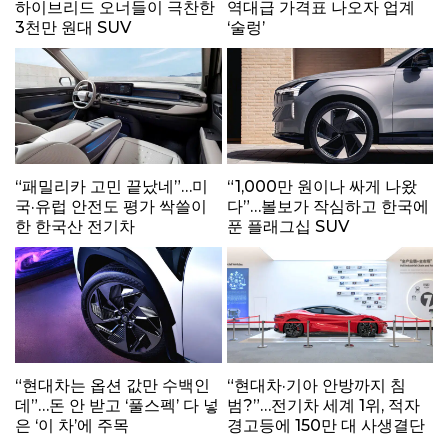
하이브리드 오너들이 극찬한
역대급 가격표 나오자 업계
3천만 원대 SUV
‘술렁’
“패밀리카 고민 끝났네”…미
“1,000만 원이나 싸게 나왔
국·유럽 안전도 평가 싹쓸이
다”…볼보가 작심하고 한국에
한 한국산 전기차
푼 플래그십 SUV
“현대차는 옵션 값만 수백인
“현대차·기아 안방까지 침
데”…돈 안 받고 ‘풀스펙’ 다 넣
범?”…전기차 세계 1위, 적자
은 ‘이 차’에 주목
경고등에 150만 대 사생결단