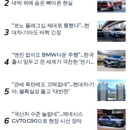
대박 뒤에 숨은 뼈아픈 현실
“르노 플래그십 제대로 통했다”…현
대차·기아도 바짝 긴장
“엔진 없이도 BMW다운 주행”…한국
출시 앞두고 전 세계가 극찬한 ‘전기
차’
“관세 폭탄에도 끄떡없네”…현대차·기
아, 불확실성 뚫고 ‘대반전’
“국산차 수준 놀랍네”…제네시스
GV70·G90으로 현장 시선 장악