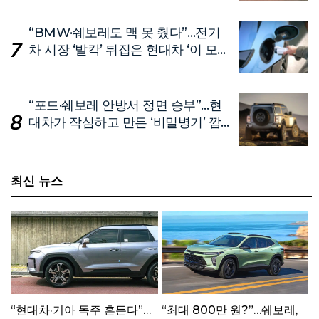
“BMW·쉐보레도 맥 못 췄다”…전기
차 시장 ‘발칵’ 뒤집은 현대차 ‘이 모
델’
“포드·쉐보레 안방서 정면 승부”…현
대차가 작심하고 만든 ‘비밀병기’ 깜
짝 공개
최신 뉴스
“현대차·기아 독주 흔든다”…
“최대 800만 원?”…쉐보레,