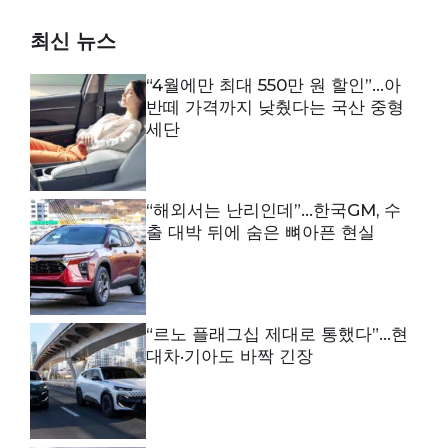
최신 뉴스
“4월에만 최대 550만 원 할인”…아
반떼 가격까지 낮췄다는 국산 중형
세단
“해외서는 난리인데”…한국GM, 수
출 대박 뒤에 숨은 뼈아픈 현실
“르노 플래그십 제대로 통했다”…현
대차·기아도 바짝 긴장