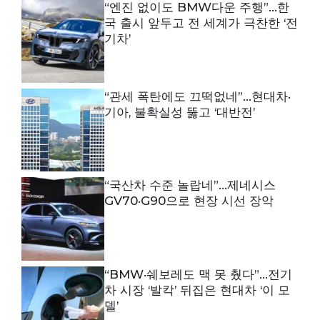
“엔진 없이도 BMW다운 주행”…한
국 출시 앞두고 전 세계가 극찬한 ‘전
기차’
“관세 폭탄에도 끄떡없네”…현대차·
기아, 불확실성 뚫고 ‘대반전’
“국산차 수준 놀랍네”…제네시스
GV70·G90으로 현장 시선 장악
“BMW·쉐보레도 맥 못 췄다”…전기
차 시장 ‘발칵’ 뒤집은 현대차 ‘이 모
델’