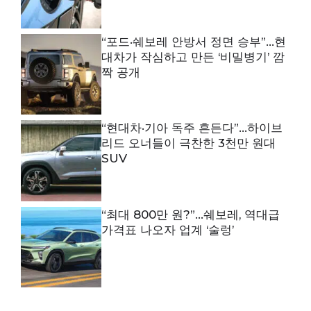
“포드·쉐보레 안방서 정면 승부”…현
대차가 작심하고 만든 ‘비밀병기’ 깜
짝 공개
“현대차·기아 독주 흔든다”…하이브
리드 오너들이 극찬한 3천만 원대
SUV
“최대 800만 원?”…쉐보레, 역대급
가격표 나오자 업계 ‘술렁’