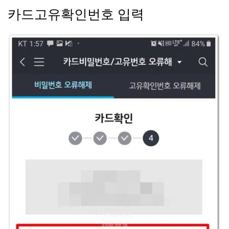
카드고유확인번호 입력