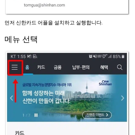
먼저 신한카드 어플을 설치하고 실행합니다.
메뉴 선택