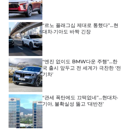
“르노 플래그십 제대로 통했다”…현
대차·기아도 바짝 긴장
“엔진 없이도 BMW다운 주행”…한
국 출시 앞두고 전 세계가 극찬한 ‘전
기차’
“관세 폭탄에도 끄떡없네”…현대차·
기아, 불확실성 뚫고 ‘대반전’