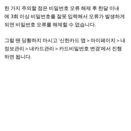
한 가지 주의할 점은 비밀번호 오류 해제 후 한달 이내
에 3회 이상 비밀번호를 잘못 입력해서 오류가 발생하게
되면 비밀번호 오류를 해제할 수 없습니다.
그럴 땐 당황하지 마시고 ‘신한카드 앱＞마이페이지＞내
정보관리＞내카드관리＞카드비밀번호 변경’에서 진행
하면 됩니다.