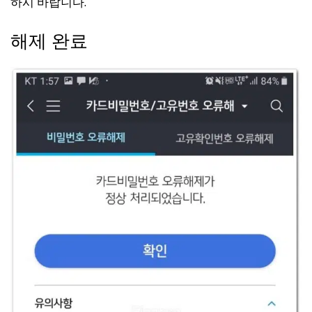
하시 바랍니다.
해제 완료