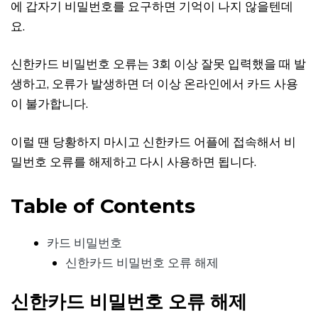
에 갑자기 비밀번호를 요구하면 기억이 나지 않을텐데
요.
신한카드 비밀번호 오류는 3회 이상 잘못 입력했을 때 발
생하고, 오류가 발생하면 더 이상 온라인에서 카드 사용
이 불가합니다.
이럴 땐 당황하지 마시고 신한카드 어플에 접속해서 비
밀번호 오류를 해제하고 다시 사용하면 됩니다.
Table of Contents
카드 비밀번호
신한카드 비밀번호 오류 해제
신한카드 비밀번호 오류 해제