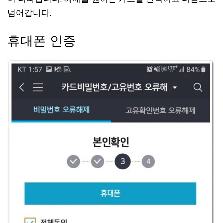
넘어갑니다.
휴대폰 인증