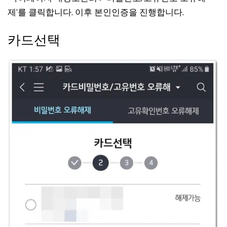
제’를 클릭합니다. 이후 본인인증을 진행합니다.
카드선택