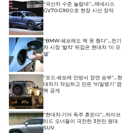
“국산차 수준 놀랍네”…제네시스
GV70·G90으로 현장 시선 장악
“BMW·쉐보레도 맥 못 췄다”…전기
차 시장 ‘발칵’ 뒤집은 현대차 ‘이 모
델’
“포드·쉐보레 안방서 정면 승부”…현
대차가 작심하고 만든 ‘비밀병기’ 깜
짝 공개
“현대차·기아 독주 흔든다”…하이브
리드 오너들이 극찬한 3천만 원대
SUV