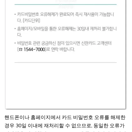
핸드폰이나 홈페이지에서 카드 비밀번호 오류를 해제한
경우 30일 이내에 재처리할 수 없으므로, 동일한 오류가