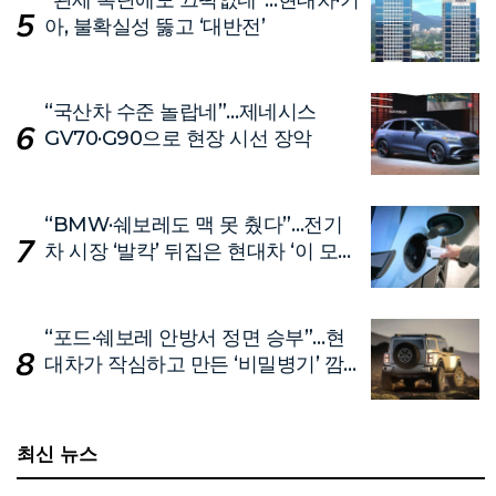
아, 불확실성 뚫고 ‘대반전’
“국산차 수준 놀랍네”…제네시스
GV70·G90으로 현장 시선 장악
“BMW·쉐보레도 맥 못 췄다”…전기
차 시장 ‘발칵’ 뒤집은 현대차 ‘이 모
델’
“포드·쉐보레 안방서 정면 승부”…현
대차가 작심하고 만든 ‘비밀병기’ 깜
짝 공개
최신 뉴스