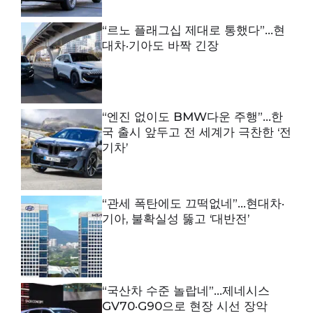
“르노 플래그십 제대로 통했다”…현
대차·기아도 바짝 긴장
“엔진 없이도 BMW다운 주행”…한
국 출시 앞두고 전 세계가 극찬한 ‘전
기차’
“관세 폭탄에도 끄떡없네”…현대차·
기아, 불확실성 뚫고 ‘대반전’
“국산차 수준 놀랍네”…제네시스
GV70·G90으로 현장 시선 장악