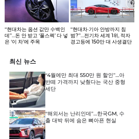
“현대차는 옵션 값만 수백인
“현대차·기아 안방까지 침
데”…돈 안 받고 ‘풀스펙’ 다 넣
범?”…전기차 세계 1위, 적자
은 ‘이 차’에 주목
경고등에 150만 대 사생결단
최신 뉴스
“4월에만 최대 550만 원 할인”…아
반떼 가격까지 낮췄다는 국산 중형
세단
“해외서는 난리인데”…한국GM, 수
출 대박 뒤에 숨은 뼈아픈 현실