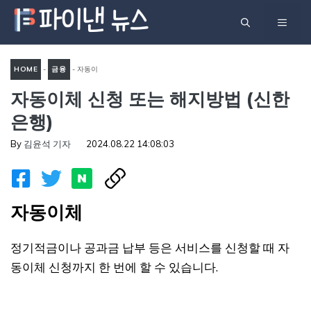
컨
메
텐
츠
뉴
로
HOME
-
금융
-
자동이
건
자동이체 신청 또는 해지방법 (신한
체 신청 또는 해지방법 (신한
너
은행)
은행)
뛰
기
By
김윤석 기자
2024.08.22 14:08:03
자동이체
정기적금이나 공과금 납부 등은 서비스를 신청할 때 자
동이체 신청까지 한 번에 할 수 있습니다.