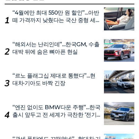
“4월에만 최대 550만 원 할인”…아반
떼 가격까지 낮췄다는 국산 중형 세
단
“해외서는 난리인데”…한국GM, 수출
대박 뒤에 숨은 뼈아픈 현실
“르노 플래그십 제대로 통했다”…현
대차·기아도 바짝 긴장
“엔진 없이도 BMW다운 주행”…한국
출시 앞두고 전 세계가 극찬한 ‘전기
차’
“관세 폭탄에도 끄떡없네”…현대차·기