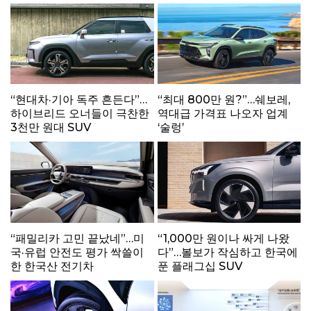
“현대차·기아 독주 흔든다”…
“최대 800만 원?”…쉐보레,
하이브리드 오너들이 극찬한
역대급 가격표 나오자 업계
3천만 원대 SUV
‘술렁’
“패밀리카 고민 끝났네”…미
“1,000만 원이나 싸게 나왔
국·유럽 안전도 평가 싹쓸이
다”…볼보가 작심하고 한국에
한 한국산 전기차
푼 플래그십 SUV