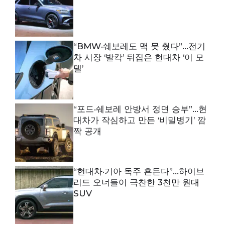
“BMW·쉐보레도 맥 못 췄다”…전기
차 시장 ‘발칵’ 뒤집은 현대차 ‘이 모
델’
“포드·쉐보레 안방서 정면 승부”…현
대차가 작심하고 만든 ‘비밀병기’ 깜
짝 공개
“현대차·기아 독주 흔든다”…하이브
리드 오너들이 극찬한 3천만 원대
SUV