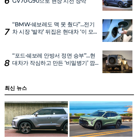
GV70·G90으로 현장 시선 장악
“BMW·쉐보레도 맥 못 췄다”…전기
차 시장 ‘발칵’ 뒤집은 현대차 ‘이 모
델’
“포드·쉐보레 안방서 정면 승부”…현
대차가 작심하고 만든 ‘비밀병기’ 깜
짝 공개
최신 뉴스