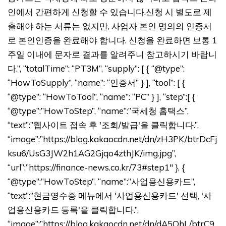
인에서 간편하게 신청할 수 있습니다.신청 시 별도로 제
출해야 하는 서류는 없지만, 사업자 본인 명의의 인증서
로 본인인증을 완료해야 합니다. 신청을 완료하면 보통 1
주일 이내에 문자로 결과를 알려주니 참고하시기 바랍니
다.”, “totalTime”: “PT3M”, “supply”: [ { “@type”:
“HowToSupply”, “name”: “인증서” } ], “tool”: [ {
“@type”: “HowToTool”, “name”: “PC” } ], “step”:[ {
“@type”:”HowToStep”, “name”:”국세청 홈택스”,
“text”:”웹사이트 접속 후 '조회/발급'을 클릭합니다.”,
“image”:”https://blog.kakaocdn.net/dn/zH3PK/btrDcFj
ksu6/UsG3JW2h1AG2Gjqo4zthJK/img.jpg”,
“url”:”https://finance-news.co.kr/73#step1″ }, {
“@type”:”HowToStep”, “name”:”사업용신용카드”,
“text”:”현금영수증 메뉴에서 '사업용신용카드' 선택, '사
업용신용카드 등록'을 클릭합니다.”,
“image”:”https://blog.kakaocdn.net/dn/dA5OhL/btrC9