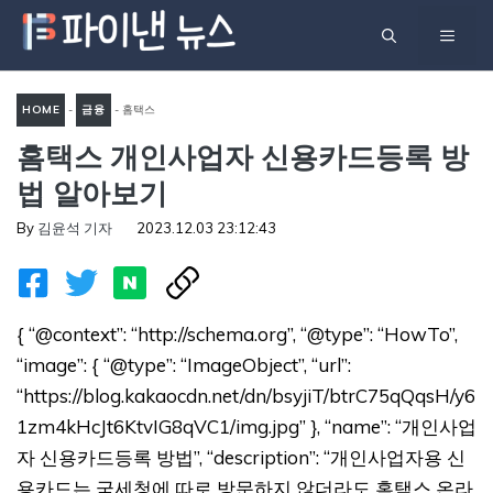
컨
메
텐
츠
뉴
로
HOME
-
금융
-
홈택스
건
홈택스 개인사업자 신용카드등록 방
개인사업자 신용카드등록 방
너
법 알아보기
법 알아보기
뛰
기
By
김윤석 기자
2023.12.03 23:12:43
{ “@context”: “http://schema.org”, “@type”: “HowTo”,
“image”: { “@type”: “ImageObject”, “url”:
“https://blog.kakaocdn.net/dn/bsyjiT/btrC75qQqsH/y6
1zm4kHcJt6KtvIG8qVC1/img.jpg” }, “name”: “개인사업
자 신용카드등록 방법”, “description”: “개인사업자용 신
용카드는 국세청에 따로 방문하지 않더라도 홈택스 온라