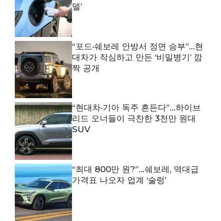
델’
“포드·쉐보레 안방서 정면 승부”…현
대차가 작심하고 만든 ‘비밀병기’ 깜
짝 공개
“현대차·기아 독주 흔든다”…하이브
리드 오너들이 극찬한 3천만 원대
SUV
“최대 800만 원?”…쉐보레, 역대급
가격표 나오자 업계 ‘술렁’