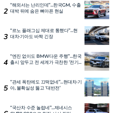
“해외서는 난리인데”…한국GM, 수출
대박 뒤에 숨은 뼈아픈 현실
“르노 플래그십 제대로 통했다”…현
대차·기아도 바짝 긴장
“엔진 없이도 BMW다운 주행”…한국
출시 앞두고 전 세계가 극찬한 ‘전기
차’
“관세 폭탄에도 끄떡없네”…현대차·기
아, 불확실성 뚫고 ‘대반전’
“국산차 수준 놀랍네”…제네시스