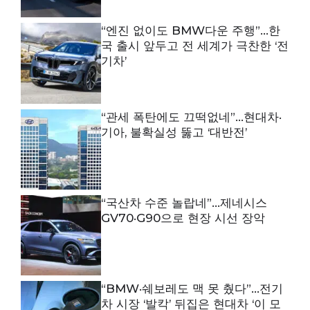
“엔진 없이도 BMW다운 주행”…한
국 출시 앞두고 전 세계가 극찬한 ‘전
기차’
“관세 폭탄에도 끄떡없네”…현대차·
기아, 불확실성 뚫고 ‘대반전’
“국산차 수준 놀랍네”…제네시스
GV70·G90으로 현장 시선 장악
“BMW·쉐보레도 맥 못 췄다”…전기
차 시장 ‘발칵’ 뒤집은 현대차 ‘이 모