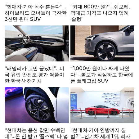
“현대차·기아 독주 흔든다”…
“최대 800만 원?”…쉐보레,
하이브리드 오너들이 극찬한
역대급 가격표 나오자 업계
3천만 원대 SUV
‘술렁’
“패밀리카 고민 끝났네”…미
“1,000만 원이나 싸게 나왔
국·유럽 안전도 평가 싹쓸이
다”…볼보가 작심하고 한국에
한 한국산 전기차
푼 플래그십 SUV
“현대차는 옵션 값만 수백인
“현대차·기아 안방까지 침
데”…돈 안 받고 ‘풀스펙’ 다 넣
범?”…전기차 세계 1위, 적자