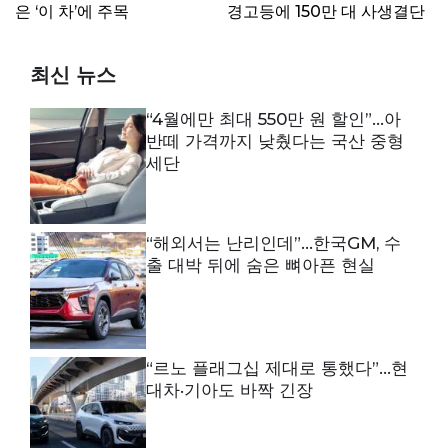
은 ‘이 차’에 주목
경고등에 150만 대 사생결단
최신 뉴스
“4월에만 최대 550만 원 할인”…아
반떼 가격까지 낮췄다는 국산 중형
세단
“해외서는 난리인데”…한국GM, 수
출 대박 뒤에 숨은 뼈아픈 현실
“르노 플래그십 제대로 통했다”…현
대차·기아도 바짝 긴장