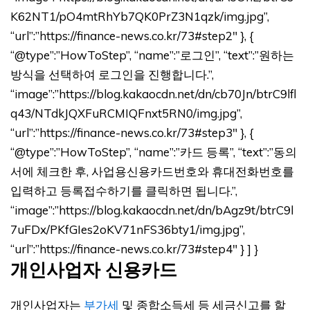
K62NT1/pO4mtRhYb7QK0PrZ3N1qzk/img.jpg”,
“url”:”https://finance-news.co.kr/73#step2″ }, {
“@type”:”HowToStep”, “name”:”로그인”, “text”:”원하는
방식을 선택하여 로그인을 진행합니다.”,
“image”:”https://blog.kakaocdn.net/dn/cb70Jn/btrC9lfl
q43/NTdkJQXFuRCMIQFnxt5RN0/img.jpg”,
“url”:”https://finance-news.co.kr/73#step3″ }, {
“@type”:”HowToStep”, “name”:”카드 등록”, “text”:”동의
서에 체크한 후, 사업용신용카드번호와 휴대전화번호를
입력하고 등록접수하기를 클릭하면 됩니다.”,
“image”:”https://blog.kakaocdn.net/dn/bAgz9t/btrC9l
7uFDx/PKfGIes2oKV71nFS36bty1/img.jpg”,
“url”:”https://finance-news.co.kr/73#step4″ } ] }
개인사업자 신용카드
개인사업자는
부가세
및 종합소득세 등 세금신고를 할