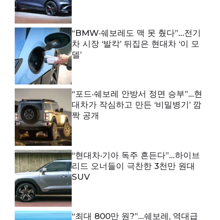
“BMW·쉐보레도 맥 못 췄다”…전기
차 시장 ‘발칵’ 뒤집은 현대차 ‘이 모
델’
“포드·쉐보레 안방서 정면 승부”…현
대차가 작심하고 만든 ‘비밀병기’ 깜
짝 공개
“현대차·기아 독주 흔든다”…하이브
리드 오너들이 극찬한 3천만 원대
SUV
“최대 800만 원?”…쉐보레, 역대급