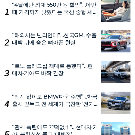
“4월에만 최대 550만 원 할인”…아반
떼 가격까지 낮췄다는 국산 중형 세
단
“해외서는 난리인데”…한국GM, 수출
대박 뒤에 숨은 뼈아픈 현실
“르노 플래그십 제대로 통했다”…현
대차·기아도 바짝 긴장
“엔진 없이도 BMW다운 주행”…한국
출시 앞두고 전 세계가 극찬한 ‘전기
차’
“관세 폭탄에도 끄떡없네”…현대차·기
아, 불확실성 뚫고 ‘대반전’