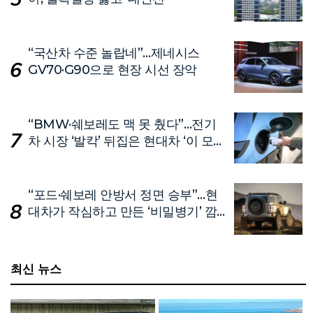
“국산차 수준 놀랍네”…제네시스
GV70·G90으로 현장 시선 장악
“BMW·쉐보레도 맥 못 췄다”…전기
차 시장 ‘발칵’ 뒤집은 현대차 ‘이 모
델’
“포드·쉐보레 안방서 정면 승부”…현
대차가 작심하고 만든 ‘비밀병기’ 깜
짝 공개
최신 뉴스