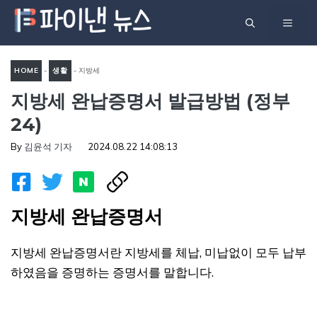
컨
메
텐
츠
뉴
로
HOME
-
생활
-
지방세
건
지방세 완납증명서 발급방법 (정부
완납증명서 발급방법 (정부24)
너
24)
뛰
기
By
김윤석 기자
2024.08.22 14:08:13
지방세 완납증명서
지방세 완납증명서란 지방세를 체납, 미납없이 모두 납부
하였음을 증명하는 증명서를 말합니다.