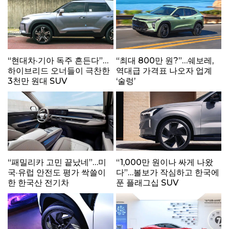
“현대차·기아 독주 흔든다”…
“최대 800만 원?”…쉐보레,
하이브리드 오너들이 극찬한
역대급 가격표 나오자 업계
3천만 원대 SUV
‘술렁’
“패밀리카 고민 끝났네”…미
“1,000만 원이나 싸게 나왔
국·유럽 안전도 평가 싹쓸이
다”…볼보가 작심하고 한국에
한 한국산 전기차
푼 플래그십 SUV