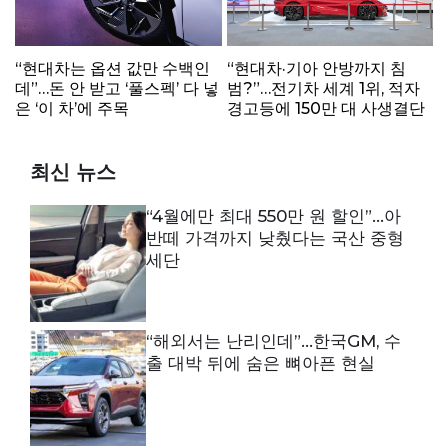
“현대차는 옵션 값만 수백인
“현대차·기아 안방까지 침
데”…돈 안 받고 ‘풀스펙’ 다 넣
범?”…전기차 세계 1위, 적자
은 ‘이 차’에 주목
경고등에 150만 대 사생결단
최신 뉴스
“4월에만 최대 550만 원 할인”…아
반떼 가격까지 낮췄다는 국산 중형
세단
“해외서는 난리인데”…한국GM, 수
출 대박 뒤에 숨은 뼈아픈 현실