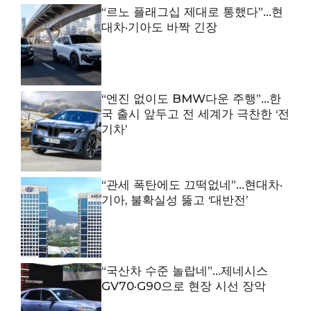
“르노 플래그십 제대로 통했다”…현
대차·기아도 바짝 긴장
“엔진 없이도 BMW다운 주행”…한
국 출시 앞두고 전 세계가 극찬한 ‘전
기차’
“관세 폭탄에도 끄떡없네”…현대차·
기아, 불확실성 뚫고 ‘대반전’
“국산차 수준 놀랍네”…제네시스
GV70·G90으로 현장 시선 장악