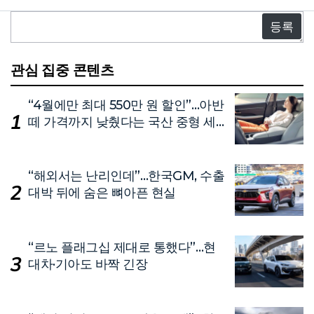
댓
글
관심 집중 콘텐츠
“4월에만 최대 550만 원 할인”…아반
떼 가격까지 낮췄다는 국산 중형 세
단
“해외서는 난리인데”…한국GM, 수출
대박 뒤에 숨은 뼈아픈 현실
“르노 플래그십 제대로 통했다”…현
대차·기아도 바짝 긴장