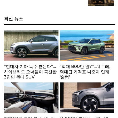
짝 공개
최신 뉴스
“현대차·기아 독주 흔든다”…
“최대 800만 원?”…쉐보레,
하이브리드 오너들이 극찬한
역대급 가격표 나오자 업계
3천만 원대 SUV
‘술렁’