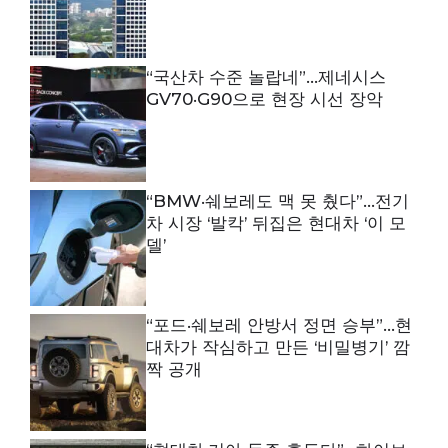
“국산차 수준 놀랍네”…제네시스
GV70·G90으로 현장 시선 장악
“BMW·쉐보레도 맥 못 췄다”…전기
차 시장 ‘발칵’ 뒤집은 현대차 ‘이 모
델’
“포드·쉐보레 안방서 정면 승부”…현
대차가 작심하고 만든 ‘비밀병기’ 깜
짝 공개