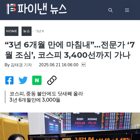
컨
메
텐
츠
뉴
로
HOME
-
뉴스
-
“3년 6
건
“3년 6개월 만에 마침내”…전문가 ‘7
개월 만에 마침내”…전문가 ‘7
너
월 조심’, 코스피 3,400선까지
월 조심’, 코스피 3,400선까지 가나
뛰
가나
기
By
김태경 기자
2025.06.21 16:06:00

코스피, 중동 불안에도 닷새째 올라
3년 6개월만에 3,000돌