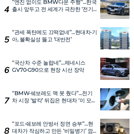
“엔진 없이도 BMW다운 주행”…한국
출시 앞두고 전 세계가 극찬한 ‘전기
차’
“관세 폭탄에도 끄떡없네”…현대차·기
아, 불확실성 뚫고 ‘대반전’
“국산차 수준 놀랍네”…제네시스
GV70·G90으로 현장 시선 장악
“BMW·쉐보레도 맥 못 췄다”…전기
차 시장 ‘발칵’ 뒤집은 현대차 ‘이 모
델’
“포드·쉐보레 안방서 정면 승부”…현
대차가 작심하고 만든 ‘비밀병기’ 깜