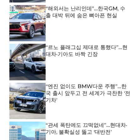
“해외서는 난리인데”…한국GM, 수
출 대박 뒤에 숨은 뼈아픈 현실
“르노 플래그십 제대로 통했다”…현
대차·기아도 바짝 긴장
“엔진 없이도 BMW다운 주행”…한
국 출시 앞두고 전 세계가 극찬한 ‘전
기차’
“관세 폭탄에도 끄떡없네”…현대차·
기아, 불확실성 뚫고 ‘대반전’