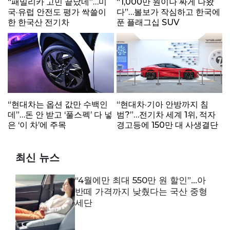
“패밀리카 고민 끝났네”…미
“1,000만 원이나 싸게 나왔
국·유럽 안전도 평가 싹쓸이
다”…볼보가 작심하고 한국에
한 한국산 전기차
푼 플래그십 SUV
“현대차는 옵션 값만 수백인
“현대차·기아 안방까지 침
데”…돈 안 받고 ‘풀스펙’ 다 넣
범?”…전기차 세계 1위, 적자
은 ‘이 차’에 주목
경고등에 150만 대 사생결단
최신 뉴스
“4월에만 최대 550만 원 할인”…아
반떼 가격까지 낮췄다는 국산 중형
세단