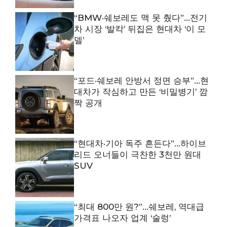
“BMW·쉐보레도 맥 못 췄다”…전기
차 시장 ‘발칵’ 뒤집은 현대차 ‘이 모
델’
“포드·쉐보레 안방서 정면 승부”…현
대차가 작심하고 만든 ‘비밀병기’ 깜
짝 공개
“현대차·기아 독주 흔든다”…하이브
리드 오너들이 극찬한 3천만 원대
SUV
“최대 800만 원?”…쉐보레, 역대급
가격표 나오자 업계 ‘술렁’