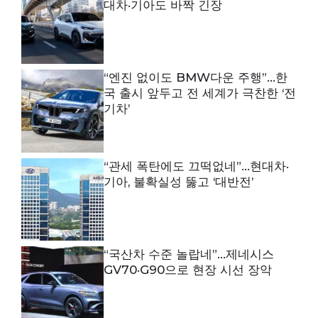
대차·기아도 바짝 긴장
“엔진 없이도 BMW다운 주행”…한
국 출시 앞두고 전 세계가 극찬한 ‘전
기차’
“관세 폭탄에도 끄떡없네”…현대차·
기아, 불확실성 뚫고 ‘대반전’
“국산차 수준 놀랍네”…제네시스
GV70·G90으로 현장 시선 장악