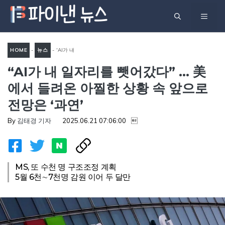
컨
메
텐
츠
뉴
로
HOME
-
뉴스
-
“AI가 내
건
“AI가 내 일자리를 뺏어갔다” … 美
일자리를 뺏어갔다” … 美에서
너
들려온 아찔한 상황 속 앞으로
에서 들려온 아찔한 상황 속 앞으로
뛰
전망은 ‘과연’
전망은 ‘과연’
기
By
김태경 기자
2025.06.21 07:06:00

MS, 또 수천 명 구조조정 계획
5월 6천∼7천명 감원 이어 두 달만