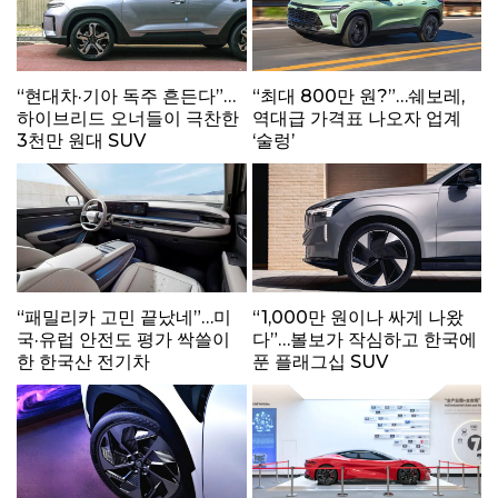
“현대차·기아 독주 흔든다”…
“최대 800만 원?”…쉐보레,
하이브리드 오너들이 극찬한
역대급 가격표 나오자 업계
3천만 원대 SUV
‘술렁’
“패밀리카 고민 끝났네”…미
“1,000만 원이나 싸게 나왔
국·유럽 안전도 평가 싹쓸이
다”…볼보가 작심하고 한국에
한 한국산 전기차
푼 플래그십 SUV