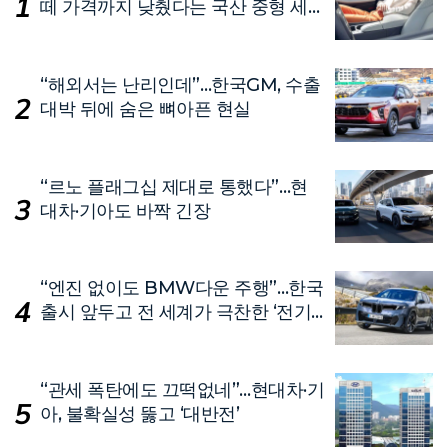
떼 가격까지 낮췄다는 국산 중형 세
단
“해외서는 난리인데”…한국GM, 수출
대박 뒤에 숨은 뼈아픈 현실
“르노 플래그십 제대로 통했다”…현
대차·기아도 바짝 긴장
“엔진 없이도 BMW다운 주행”…한국
출시 앞두고 전 세계가 극찬한 ‘전기
차’
“관세 폭탄에도 끄떡없네”…현대차·기
아, 불확실성 뚫고 ‘대반전’