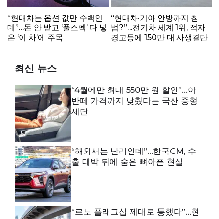
“현대차는 옵션 값만 수백인
“현대차·기아 안방까지 침
데”…돈 안 받고 ‘풀스펙’ 다 넣
범?”…전기차 세계 1위, 적자
은 ‘이 차’에 주목
경고등에 150만 대 사생결단
최신 뉴스
“4월에만 최대 550만 원 할인”…아
반떼 가격까지 낮췄다는 국산 중형
세단
“해외서는 난리인데”…한국GM, 수
출 대박 뒤에 숨은 뼈아픈 현실
“르노 플래그십 제대로 통했다”…현