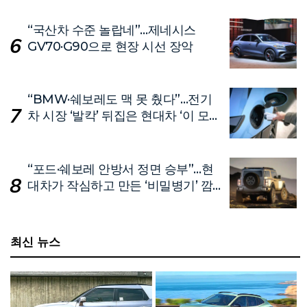
“국산차 수준 놀랍네”…제네시스
GV70·G90으로 현장 시선 장악
“BMW·쉐보레도 맥 못 췄다”…전기
차 시장 ‘발칵’ 뒤집은 현대차 ‘이 모
델’
“포드·쉐보레 안방서 정면 승부”…현
대차가 작심하고 만든 ‘비밀병기’ 깜
짝 공개
최신 뉴스